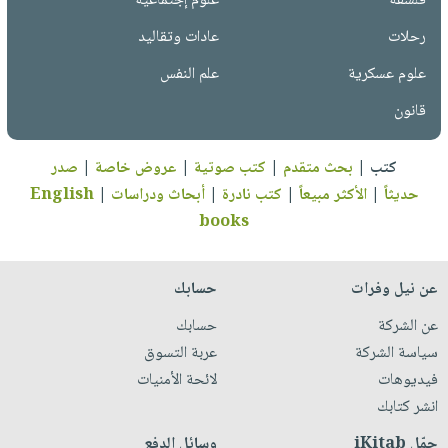
فلسفة
علوم إجتماعية
رحلات
عادات وتقاليد
علوم عسكرية
علم النفس
قانون
كتب
|
بحث متقدم
|
كتب صوتية
|
عروض خاصة
|
صدر
حديثاً
|
الأكثر مبيعاً
|
كتب نادرة
|
أبحاث ودراسات
|
English
books
عن نيل وفرات
حسابك
عن الشركة
حسابك
سياسة الشركة
عربة التسوق
فيديوهات
لائحة الأمنيات
انشر كتابك
حمّل iKitab
وسائل الدفع