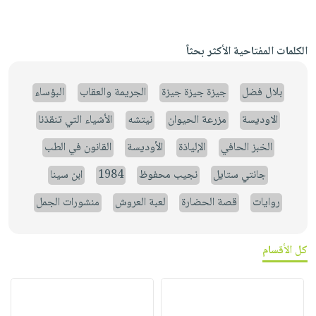
الكلمات المفتاحية الأكثر بحثاً
بلال فضل
جيزة جيزة جيزة
الجريمة والعقاب
البؤساء
الاوديسة
مزرعة الحيوان
نيتشه
الأشياء التي تنقذنا
الخبز الحافي
الإلياذة
الأوديسة
القانون في الطب
جانتي ستايل
نجيب محفوظ
1984
ابن سينا
روايات
قصة الحضارة
لعبة العروش
منشورات الجمل
كل الأقسام