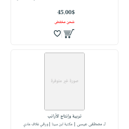
45.00$
شحن مخفض
تربية وإنتاج الأرانب
لـ مصطفى عيسى
| مكتبة ابن سينا |ورقي غلاف عادي