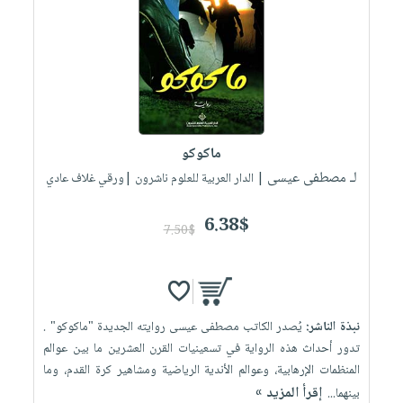
صابون
فيديوهات
عربة
أطفال
أسئلة
التسوق
مناسبات
يتكرر
طرحها
نشرة
الإصدارات
خدمات
نيل
ماكوكو
وفرات
لـ مصطفى عيسى
| الدار العربية للعلوم ناشرون |ورقي غلاف عادي
انشر
كتابك
6.38$
7.50$
تواصل
معنا
نبذة الناشر:
يُصدر الكاتب مصطفى عيسى روايته الجديدة "ماكوكو" .
تدور أحداث هذه الرواية في تسعينيات القرن العشرين ما بين عوالم
المنظمات الإرهابية، وعوالم الأندية الرياضية ومشاهير كرة القدم، وما
إقرأ المزيد »
بينهما...