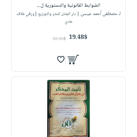
الضوابط القانونية والدستورية ل...
لـ مصطفى أحمد عيسى
| دار الجنان للنشر والتوزيع |ورقي غلاف
عادي
19.48$
20.50$