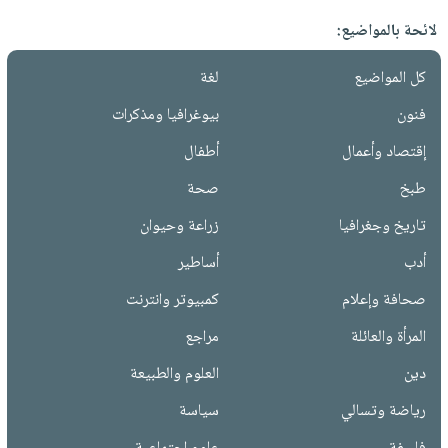
لائحة بالمواضيع:
كل المواضيع
لغة
فنون
بيوغرافيا ومذكرات
إقتصاد وأعمال
أطفال
طبخ
صحة
تاريخ وجغرافيا
زراعة وحيوان
أدب
أساطير
صحافة وإعلام
كمبيوتر وانترنت
المرأة والعائلة
مراجع
دين
العلوم والطبيعة
رياضة وتسالي
سياسة