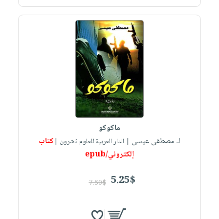
ماكوكو
لـ مصطفى عيسى
كتاب
| الدار العربية للعلوم ناشرون |
إلكتروني/epub
5.25$
7.50$