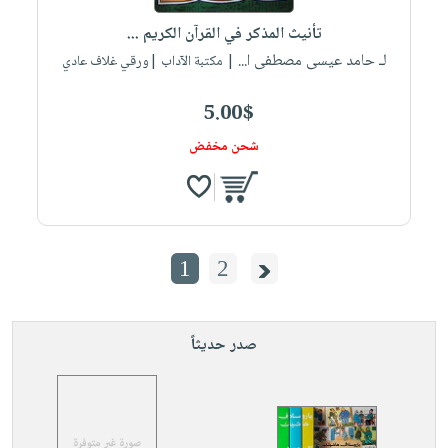
تأنيث المذكر في القرآن الكريم ...
لـ حامد عيسى مصطفى ا...
| مكتبة الآداب |ورقي غلاف عادي
5.00$
شحن مخفض
1
2
صدر حديثاً