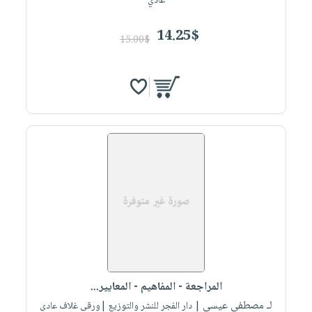
عادي
14.25$
15.00$
المراجعة - المفاهيم - المعايير...
لـ مصطفى عيسى
| دار الفجر للنشر والتوزيع |ورقي غلاف عادي