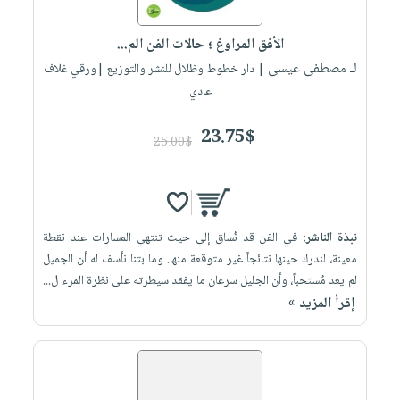
إختياراتنا
تعليمية
أسئلة
إختياراتنا
المواضيع
iKitab
يتكرر
الأفق المراوغ ؛ حالات الفن الم...
كتب
بلا
الأكثر
طرحها
لـ مصطفى عيسى
أكاديمية
| دار خطوط وظلال للنشر والتوزيع |ورقي غلاف
الصحة
حدود
مبيعاً
تحميل
عادي
والعناية
صندوق
أسئلة
إختياراتنا
masmu3
الشخصية
القراءة
يتكرر
وسائل
23.75$
على
جديد
25.00$
English
طرحها
تعليمية
Android
books
الكل
تحميل
صندوق
تحميل
iKitab
أجهزة
القراءة
المطبخ
masmu3
على
العناية
والسفرة
على
جوائز
نبذة الناشر:
في الفن قد نُساق إلى حيث تنتهي المسارات عند نقطة
Android
جديد
الشخصية
Apple
معينة، لندرك حينها نتائجاً غير متوقعة منها. وما بتنا نأسف له أن الجميل
تحميل
العناية
لم يعد مُستحباً، وأن الجليل سرعان ما يفقد سيطرته على نظرة المرء ل...
الكل
إقرأ المزيد »
iKitab
وتصفيف
أواني
متجر
على
الشعر
الطهي
الهدايا
Apple
العناية
أدوات
بالجسم
أقسام
الخبز