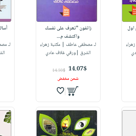
 اول
زائفون "تعرف على نفسك
أسال
واكتشف م...
زهراء
لـ مصطفى عاطف
| مكتبة زهراء
لـ مص
دي
الشرق |ورقي غلاف عادي
الش
14.07$
14.50$
شحن مخفض