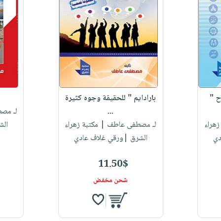
ح "
بارادايم " للحقيقة وجوه كثيرة
...
لـ مص
زهراء
لـ مصطفى عاطف
| مكتبة زهراء
الش
دي
الشرق |ورقي غلاف عادي
11.50$
شحن مخفض