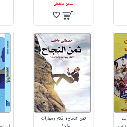
شحن مخفض
تك
ثمن النجاح؛ أفكار ومهارات
زهراء
وأخل...
لـ مص