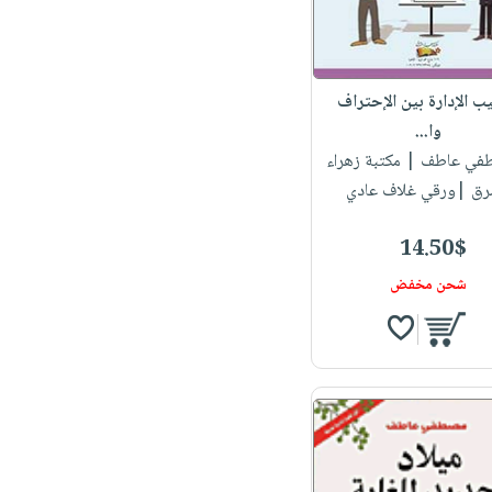
يب الإدارة بين الإحتراف
وا...
طفي عاطف
| مكتبة زهراء
رق |ورقي غلاف عادي
14.50$
شحن مخفض