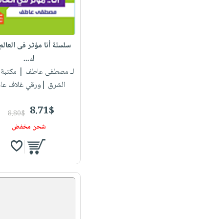
سلسلة أنا مؤثر فى العالم
ك...
لـ مصطفى عاطف
| مكتبة 
الشرق |ورقي غلاف عا
8.71$
8.80$
شحن مخفض