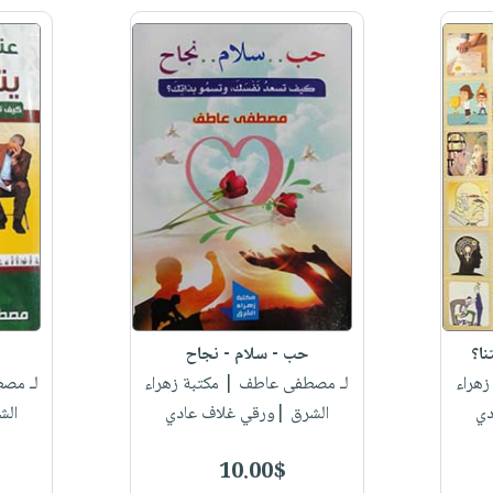
ا؟
حب - سلام - نجاح
زهراء
لـ مصطفى عاطف
| مكتبة زهراء
لـ مص
دي
الشرق |ورقي غلاف عادي
الش
10.00$