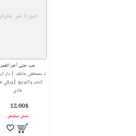
حب حتى آخر العمر
لـ مصطفى عاطف
| دار الب
للنشر والتوزيع |ورقي غ
عادي
12.00$
شحن مخفض