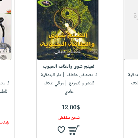
الفينج شوى والطاقة الحيوية
م
ندقية
لـ مصطفى عاطف
| دار البندقية
لاف
للنشر والتوزيع |ورقي غلاف
لـ م
عادي
للطب
12.00$
شحن مخفض
بإمكانك