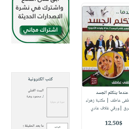
كتب الكترونية
البيت القبلي
عندما يتكلم الجسد
لـ
محمود وهبة
طفى عاطف
| مكتبة زهراء
رق |ورقي غلاف عادي
12.50$
ما بعد الحقيقة ؛