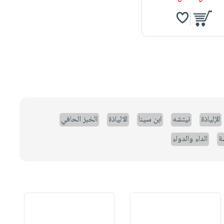
الإلياذة
نيتشه
ابن سينا
الالياذة
الخبز الحافي
ة
الداء والدواء