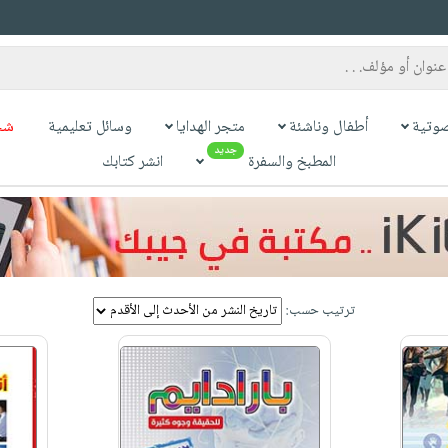
وتية
أطفال وناشئة
متجر الهدايا
وسائل تعليمية
شح
جديد
المطبخ والسفرة
انشر كتابك
ترتيب حسب: