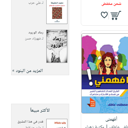
لـ
علي حرب
شحن مخفض
رماد الورود
لـ
شهرزاد حسن
المزيد من البنود »
الأكثر مبيعاً
أفهمنى
قدر في هذا المشرق
طفى عاطف
| مكتبة زهراء
لـ
وليد جنبلاط