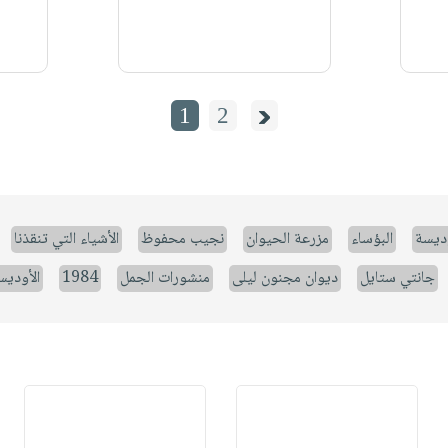
1
2
وديسة
البؤساء
مزرعة الحيوان
نجيب محفوظ
الأشياء التي تنقذنا
جانتي ستايل
ديوان مجنون ليلى
منشورات الجمل
1984
الأوديس