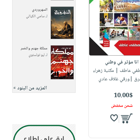
السهروردي
لـ
سامي الكيالي
مملكة جهنم والخمر
لـ
ليو تولستوي
انا مؤثر في وطني
طفي عاطف
| مكتبة زهراء
رق |ورقي غلاف عادي
المزيد من البنود »
10.00$
شحن مخفض