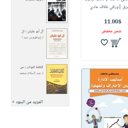
رق |ورقي غلاف عادي
11.00$
شحن مخفض
آل أبو عليان ؛ ال
لـ
إبراهيم بن عبد ا
كناشة النوادر ؛ س
لـ
عبد السلام محمد
المزيد من البنود »