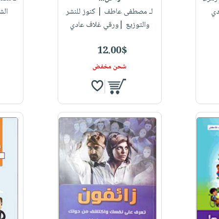
دي
لـ مصطفى عاطف
| كنوز للنشر
الش
والتوزيع |ورقي غلاف عادي
12.00$
شحن مخفض