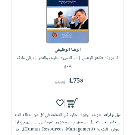
العناية
الأكثر
شحن
أدوات
بالأسنان
مبيعاً
مجاني
المائدة
الحمية
العودة
بنود
الأوعية
والتغذية
للمدارس
مختارة
والتخزين
اشتراكات
اكسسوارات
أدوات
كتب
كل
بحث
الرضا الوظيفي
المطبخ
الاشتراكات
اكسسوارات
متقدم
لـ مروان طاهر الزعبي
| دار المسيرة للطباعة والنشر |ورقي غلاف
منزلية
صندوق
عادي
القراءة
اكسسوارات
4.75$
iKitab
ملابس
5.00$
نيل
بلا
مطرزات
وفرات
حدود
حقائب
عن
حسابك
حلي
الشركة
نيل وفرات:
تتوجه الجهود الحالية في الصناعة في كل من القطاع العام
عناية
لائحة
سياسة
والخاص نحو التحول من مفهوم إدارة شؤون الموظفين إلى مفهوم إدارة
بالذات
الأمنيات
الموارد البشرية (Human Resources Management)، هذا
الشركة