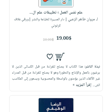
إختياراتنا
تعليمية
أسئلة
إختياراتنا
المواضيع
iKitab
يتكرر
علم نفس العمل ؛ تطبيقات علم ال...
كتب
بلا
الأكثر
طرحها
لـ مروان طاهر الزعبي
أكاديمية
| دار المسيرة للطباعة والنشر |ورقي غلاف
الصحة
حدود
مبيعاً
تحميل
كرتوني
والعناية
صندوق
أسئلة
إختياراتنا
masmu3
الشخصية
القراءة
يتكرر
وسائل
19.00$
على
جديد
20.00$
English
طرحها
تعليمية
Android
books
الكل
تحميل
صندوق
تحميل
iKitab
أجهزة
القراءة
المطبخ
masmu3
على
العناية
والسفرة
على
جوائز
نبذة الناشر:
هذا الكتاب لا يصلح للقراءة من قبل الكسالى الذين لا
Android
جديد
الشخصية
Apple
يرغبون بالعمل والإنتاج والتطور! وهو لا يصلح للقراءة من قبل المدراء
تحميل
العناية
غير الأكفاء الذين يؤمنون بالواسطة والمحسوبية ويسعون إلى المكاسب
الكل
إقرأ المزيد »
iKitab
الش...
وتصفيف
أواني
متجر
على
الشعر
الطهي
الهدايا
Apple
العناية
أدوات
بالجسم
أقسام
الخبز