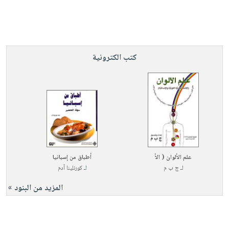
كتب الكترونية
علم الألوان ( الأ
أطباق من إسبانيا
لـ
ج ب م
لـ
كورنلينا آدم
المزيد من البنود »