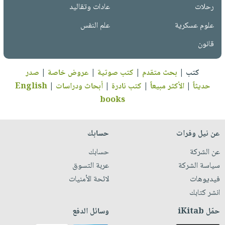
رحلات
عادات وتقاليد
علوم عسكرية
علم النفس
قانون
كتب
|
بحث متقدم
|
كتب صوتية
|
عروض خاصة
|
صدر
حديثاً
|
الأكثر مبيعاً
|
كتب نادرة
|
أبحاث ودراسات
|
English
books
عن نيل وفرات
حسابك
عن الشركة
حسابك
سياسة الشركة
عربة التسوق
فيديوهات
لائحة الأمنيات
انشر كتابك
حمّل iKitab
وسائل الدفع