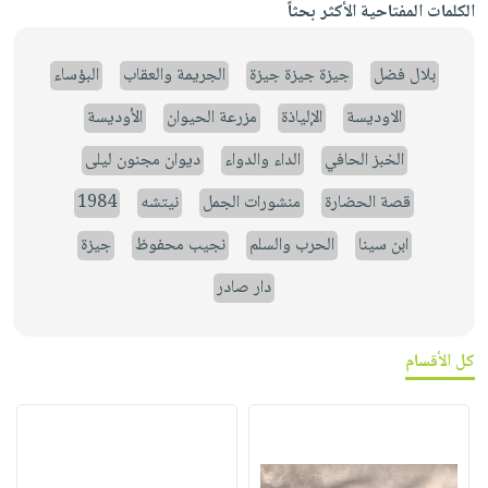
الكلمات المفتاحية الأكثر بحثاً
بلال فضل
جيزة جيزة جيزة
الجريمة والعقاب
البؤساء
الاوديسة
الإلياذة
مزرعة الحيوان
الأوديسة
الخبز الحافي
الداء والدواء
ديوان مجنون ليلى
قصة الحضارة
منشورات الجمل
نيتشه
1984
ابن سينا
الحرب والسلم
نجيب محفوظ
جيزة
دار صادر
كل الأقسام