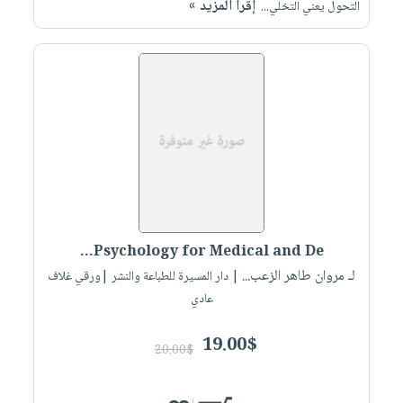
إقرأ المزيد »
صابون
التحول يعني التخلي...
فيديوهات
عربة
أطفال
أسئلة
التسوق
مناسبات
يتكرر
طرحها
نشرة
الإصدارات
خدمات
نيل
وفرات
انشر
كتابك
تواصل
Psychology for Medical and De...
معنا
لـ مروان طاهر الزعب...
| دار المسيرة للطباعة والنشر |ورقي غلاف
عادي
19.00$
20.00$