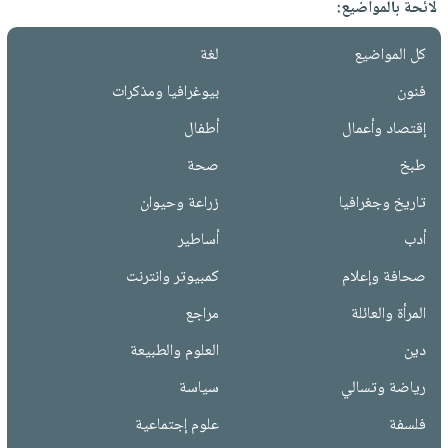
لائحة بالمواضيع:
كل المواضيع
لغة
فنون
بيوغرافيا ومذكرات
إقتصاد وأعمال
أطفال
طبخ
صحة
تاريخ وجغرافيا
زراعة وحيوان
أدب
أساطير
صحافة وإعلام
كمبيوتر وانترنت
المرأة والعائلة
مراجع
دين
العلوم والطبيعة
رياضة وتسالي
سياسة
فلسفة
علوم إجتماعية