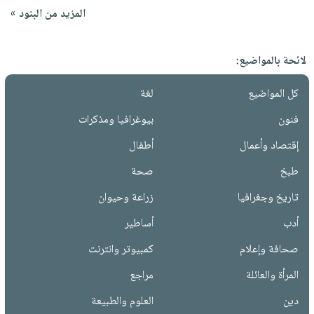
المزيد من البنود »
لائحة بالمواضيع:
كل المواضيع
لغة
فنون
بيوغرافيا ومذكرات
إقتصاد وأعمال
أطفال
طبخ
صحة
تاريخ وجغرافيا
زراعة وحيوان
أدب
أساطير
صحافة وإعلام
كمبيوتر وانترنت
المرأة والعائلة
مراجع
دين
العلوم والطبيعة