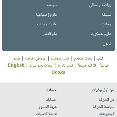
رياضة وتسالي
سياسة
فلسفة
علوم إجتماعية
رحلات
عادات وتقاليد
علوم عسكرية
علم النفس
قانون
كتب
|
بحث متقدم
|
كتب صوتية
|
عروض خاصة
|
صدر
حديثاً
|
الأكثر مبيعاً
|
كتب نادرة
|
أبحاث ودراسات
|
English
books
عن نيل وفرات
حسابك
عن الشركة
حسابك
سياسة الشركة
عربة التسوق
فيديوهات
لائحة الأمنيات