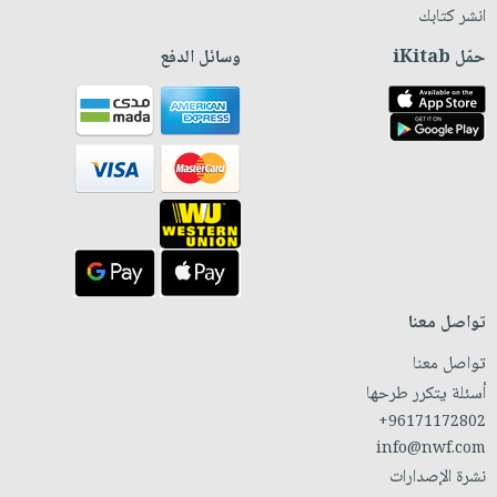
انشر كتابك
حمّل iKitab
وسائل الدفع
تواصل معنا
تواصل معنا
أسئلة يتكرر طرحها
+96171172802
info@nwf.com
نشرة الإصدارات