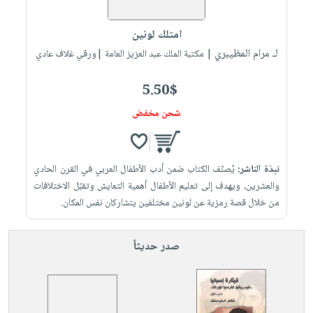
إختياراتنا
تعليمية
أسئلة
إختياراتنا
المواضيع
iKitab
يتكرر
امتلك لونين
كتب
بلا
الأكثر
طرحها
لـ مرام المظيبري
أكاديمية
| مكتبة الملك عبد العزيز العامة |ورقي غلاف عادي
الصحة
حدود
مبيعاً
تحميل
والعناية
صندوق
أسئلة
إختياراتنا
masmu3
5.50$
الشخصية
القراءة
يتكرر
وسائل
على
جديد
شحن مخفض
English
طرحها
تعليمية
Android
books
الكل
تحميل
صندوق
تحميل
iKitab
أجهزة
القراءة
المطبخ
masmu3
نبذة الناشر:
يُصنّف الكتاب ضمن أدب الأطفال العربي في القرن الحادي
على
العناية
والسفرة
على
جوائز
والعشرين، ويهدف إلى تعليم الأطفال أهمية التعايش وتقبّل الاختلافات
Android
جديد
الشخصية
Apple
من خلال قصة رمزية عن لونين مختلفين يتشاركان نفس المكان.​
تحميل
العناية
الكل
iKitab
وتصفيف
صدر حديثاً
أواني
متجر
على
الشعر
الطهي
الهدايا
Apple
العناية
أدوات
بالجسم
أقسام
الخبز