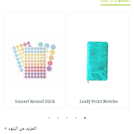
اكسسوارات كتب
Sunset Round Stick
Leafy Print Notebo
5
4
3
2
1
المزيد من البنود »