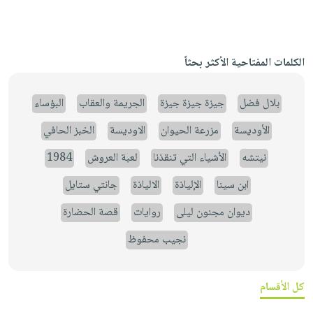
الكلمات المفتاحية الأكثر بحثاً
بلال فضل
جيزة جيزة جيزة
الجريمة والعقاب
البؤساء
الأوديسة
مزرعة الحيوان
الاوديسة
الخبز الحافي
نيتشه
الأشياء التي تنقذنا
لعبة العروش
1984
ابن سينا
الإلياذة
الالياذة
جانتي ستايل
ديوان مجنون ليلى
روايات
قصة الحضارة
نجيب محفوظ
كل الأقسام