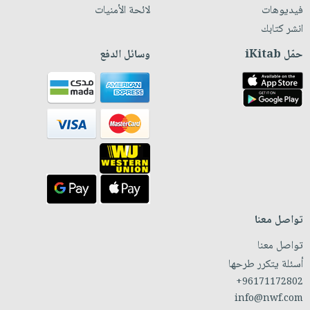
فيديوهات
لائحة الأمنيات
انشر كتابك
حمّل iKitab
وسائل الدفع
تواصل معنا
تواصل معنا
أسئلة يتكرر طرحها
+96171172802
info@nwf.com