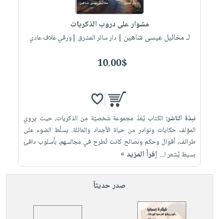
إختياراتنا
تعليمية
أسئلة
إختياراتنا
المواضيع
iKitab
يتكرر
مشوار على دروب الذكريات
كتب
بلا
الأكثر
طرحها
لـ مخائيل عيسى شاهين
أكاديمية
| دار سائر المشرق |ورقي غلاف عادي
الصحة
حدود
مبيعاً
تحميل
والعناية
صندوق
أسئلة
وسائل
masmu3
10.00$
الشخصية
القراءة
يتكرر
تعليمية
على
جديد
English
طرحها
صندوق
Android
books
الكل
تحميل
القراءة
تحميل
iKitab
أجهزة
جوائز
المطبخ
masmu3
نبذة الناشر:
الكتاب يُعَدّ مجموعة شخصيّة من الذكريات، حيث يروي
على
العناية
والسفرة
على
المؤلف حكايات ونوادر من حياة الأجداد والعائلة. يسلّط الضوء على
Android
جديد
الشخصية
Apple
طرائف، أقوال وحكم ونصائح كانت تُطرح في مجالسهم، بأسلوب دافئ
تحميل
العناية
إقرأ المزيد »
بسيط يُشعر ا...
الكل
iKitab
وتصفيف
أواني
متجر
على
الشعر
صدر حديثاً
الطهي
الهدايا
Apple
العناية
أدوات
بالجسم
أقسام
الخبز