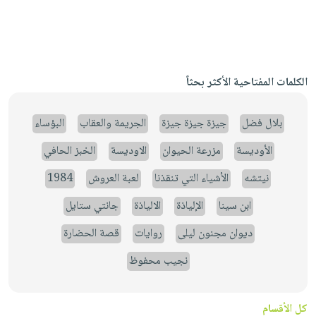
الكلمات المفتاحية الأكثر بحثاً
بلال فضل
جيزة جيزة جيزة
الجريمة والعقاب
البؤساء
الأوديسة
مزرعة الحيوان
الاوديسة
الخبز الحافي
نيتشه
الأشياء التي تنقذنا
لعبة العروش
1984
ابن سينا
الإلياذة
الالياذة
جانتي ستايل
ديوان مجنون ليلى
روايات
قصة الحضارة
نجيب محفوظ
كل الأقسام