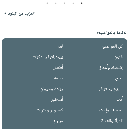
5
4
3
2
1
المزيد من البنود »
لائحة بالمواضيع:
كل المواضيع
لغة
فنون
بيوغرافيا ومذكرات
إقتصاد وأعمال
أطفال
طبخ
صحة
تاريخ وجغرافيا
زراعة وحيوان
أدب
أساطير
صحافة وإعلام
كمبيوتر وانترنت
المرأة والعائلة
مراجع