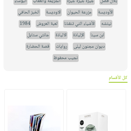
بلال فضل
جيزة جيزة جيزة
الجريمة والعقاب
البؤساء
الأوديسة
مزرعة الحيوان
الاوديسة
الخبز الحافي
نيتشه
الأشياء التي تنقذنا
لعبة العروش
1984
ابن سينا
الإلياذة
الالياذة
جانتي ستايل
ديوان مجنون ليلى
روايات
قصة الحضارة
نجيب محفوظ
كل الأقسام