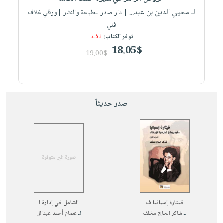
لـ محيي الدين بن عبد...
| دار صادر للطباعة والنشر |ورقي غلاف
فني
توفر الكتاب:
نافـد
18.05$
19.00$
صدر حديثاً
قيثارة إسبانيا ف
الشامل في إدارة ا
لـ
شاكر الحاج مخلف
لـ
عصام أحمد عبدالل