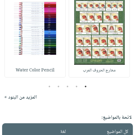
مخارج الحروف العرب
Water Color Pencil
5
4
3
2
1
المزيد من البنود »
لائحة بالمواضيع:
كل المواضيع
لغة