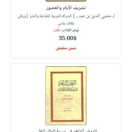
صابون
فيديوهات
تشريف الأيام والعصور
عربة
أطفال
أسئلة
لـ محيي الدين بن عبد...
| الشركة العربية للطباعة والنشر |ورقي
التسوق
مناسبات
يتكرر
غلاف عادي
طرحها
نشرة
توفر الكتاب:
نافـد
35.00$
الإصدارات
خدمات
نيل
شحن مخفض
وفرات
انشر
كتابك
تواصل
معنا
الروض الزاهر في سيرة الملك الظ...