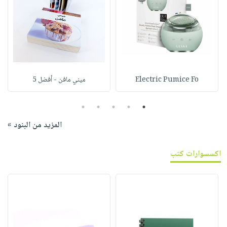
Electric Pumice Fo
ميني مافن - أفضل 5
5
4
3
2
1
المزيد من البنود »
اكسسوارات كتب