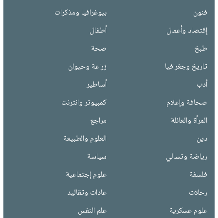
فنون
بيوغرافيا ومذكرات
إقتصاد وأعمال
أطفال
طبخ
صحة
تاريخ وجغرافيا
زراعة وحيوان
أدب
أساطير
صحافة وإعلام
كمبيوتر وانترنت
المرأة والعائلة
مراجع
دين
العلوم والطبيعة
رياضة وتسالي
سياسة
فلسفة
علوم إجتماعية
رحلات
عادات وتقاليد
علوم عسكرية
علم النفس