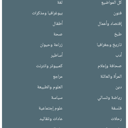
كل المواضيع
لغة
فنون
بيوغرافيا ومذكرات
إقتصاد وأعمال
أطفال
طبخ
صحة
تاريخ وجغرافيا
زراعة وحيوان
أدب
أساطير
صحافة وإعلام
كمبيوتر وانترنت
المرأة والعائلة
مراجع
دين
العلوم والطبيعة
رياضة وتسالي
سياسة
فلسفة
علوم إجتماعية
رحلات
عادات وتقاليد