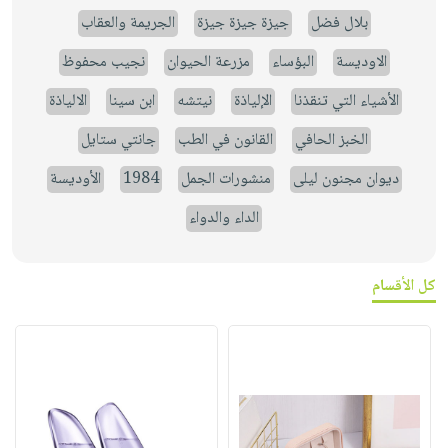
بلال فضل
جيزة جيزة جيزة
الجريمة والعقاب
الاوديسة
البؤساء
مزرعة الحيوان
نجيب محفوظ
الأشياء التي تنقذنا
الإلياذة
نيتشه
ابن سينا
الالياذة
الخبز الحافي
القانون في الطب
جانتي ستايل
ديوان مجنون ليلى
منشورات الجمل
1984
الأوديسة
الداء والدواء
كل الأقسام