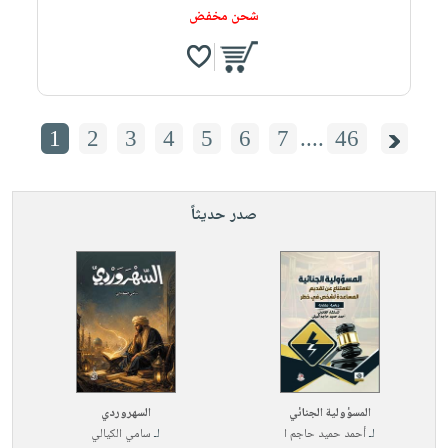
شحن مخفض
1
2
3
4
5
6
7
....
46
صدر حديثاً
المسؤولية الجنائي
السهروردي
لـ
أحمد حميد حاجم ا
لـ
سامي الكيالي