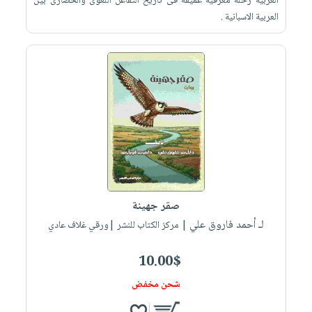
العربية رحلة معرفية عميقة فى تاريخ التفاعل اللغوى والحضارى بين
العربية الاسبانية .
صقر جهينة
لـ أحمد فاروق علي
| مركز الكتاب للنشر |ورقي غلاف عادي
10.00$
شحن مخفض