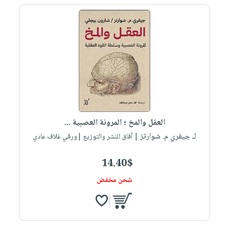
العقل والمخ ؛ المرونة العصبية ...
لـ جيفري م. شوارتز
| آفاق للنشر والتوزيع |ورقي غلاف عادي
14.40$
شحن مخفض