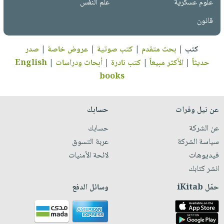
علوم عسكرية
علم النفس
قانون
كتب
|
بحث متقدم
|
كتب صوتية
|
عروض خاصة
|
صدر
حديثاً
|
الأكثر مبيعاً
|
كتب نادرة
|
أبحاث ودراسات
|
English
books
عن نيل وفرات
حسابك
عن الشركة
حسابك
سياسة الشركة
عربة التسوق
فيديوهات
لائحة الأمنيات
انشر كتابك
حمّل iKitab
وسائل الدفع