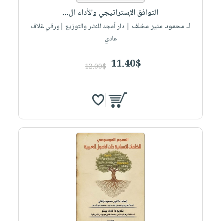
التوافق الإستراتيجي والأداء ال...
لـ محمود منير مخلف
| دار أمجد للنشر والتوزيع |ورقي غلاف
عادي
11.40$
12.00$