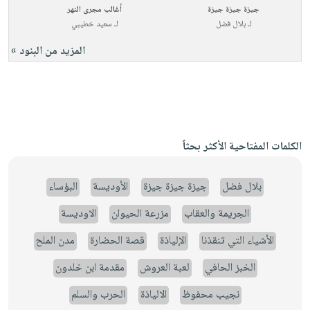
جيزة جيزة جيزة
أغالب مجرى النهر
لـ
بلال فضل
لـ
سعيد خطيبي
المزيد من البنود »
الكلمات المفتاحية الأكثر بحثاً
بلال فضل
جيزة جيزة جيزة
الأوديسة
البؤساء
الجريمة والعقاب
مزرعة الحيوان
الاوديسة
الأشياء التي تنقذنا
الإلياذة
قصة الحضارة
مدن الملح
الخبز الحافي
لعبة العروش
مقدمة ابن خلدون
نجيب محفوظ
الالياذة
الحرب والسلم