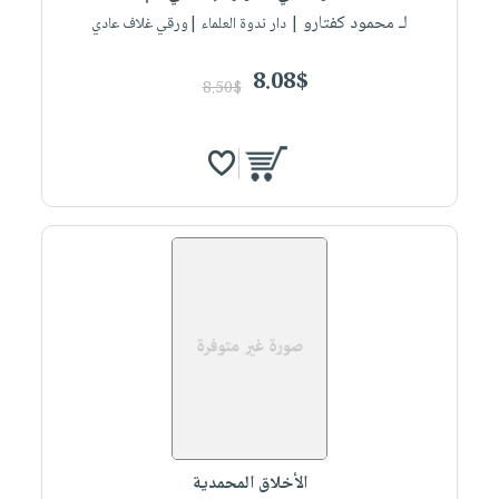
لـ محمود كفتارو
| دار ندوة العلماء |ورقي غلاف عادي
8.08$
8.50$
الأخلاق المحمدية