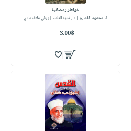
صابون
فيديوهات
عربة
خواطر رمضانية
أطفال
أسئلة
التسوق
لـ محمود كفتارو
| دار ندوة العلماء |ورقي غلاف عادي
مناسبات
يتكرر
طرحها
نشرة
3.00$
الإصدارات
خدمات
نيل
وفرات
انشر
كتابك
تواصل
معنا