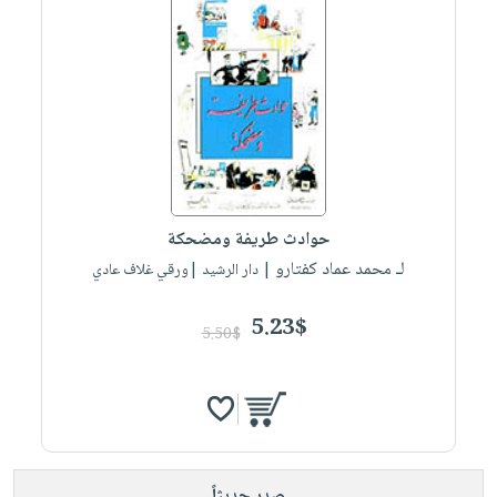
حوادث طريفة ومضحكة
لـ محمد عماد كفتارو
| دار الرشيد |ورقي غلاف عادي
5.23$
5.50$
صدر حديثاً