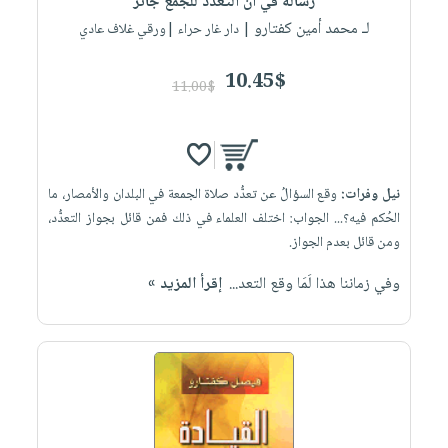
رسالة في أن التعدد للجمع جائز
لـ محمد أمين كفتارو
| دار غار حراء |ورقي غلاف عادي
10.45$
11.00$
نيل وفرات:
وقع السؤالُ عن تعدُّد صلاة الجمعة في البلدان والأمصار، ما
الحُكم فيه؟... الجواب: اختلف العلماء في ذلك فمن قائل بجواز التعدُّد،
ومن قائل بعدم الجواز.
وفي زماننا هذا لَمَا وقع التعد...
إقرأ المزيد »