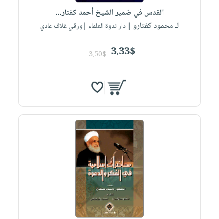
القدس في ضمير الشيخ أحمد كفتار...
لـ محمود كفتارو
| دار ندوة العلماء |ورقي غلاف عادي
3.33$
3.50$