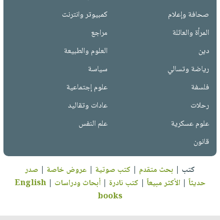
صحافة وإعلام
كمبيوتر وانترنت
المرأة والعائلة
مراجع
دين
العلوم والطبيعة
رياضة وتسالي
سياسة
فلسفة
علوم إجتماعية
رحلات
عادات وتقاليد
علوم عسكرية
علم النفس
قانون
كتب
|
بحث متقدم
|
كتب صوتية
|
عروض خاصة
|
صدر
حديثاً
|
الأكثر مبيعاً
|
كتب نادرة
|
أبحاث ودراسات
|
English
books