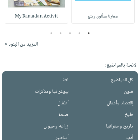
صغارنا يسألون ويتع
My Ramadan Activit
5
4
3
2
1
المزيد من البنود »
لائحة بالمواضيع:
كل المواضيع
لغة
فنون
بيوغرافيا ومذكرات
إقتصاد وأعمال
أطفال
طبخ
صحة
تاريخ وجغرافيا
زراعة وحيوان
أدب
أساطير