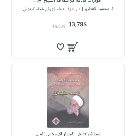
حوارات هادفة مع سماحة الشيخ أح...
لـ محمود كفتارو
| دار ندوة العلماء |ورقي غلاف كرتوني
13.78$
14.50$
محاضرات في الحوار الإسلامي الم...