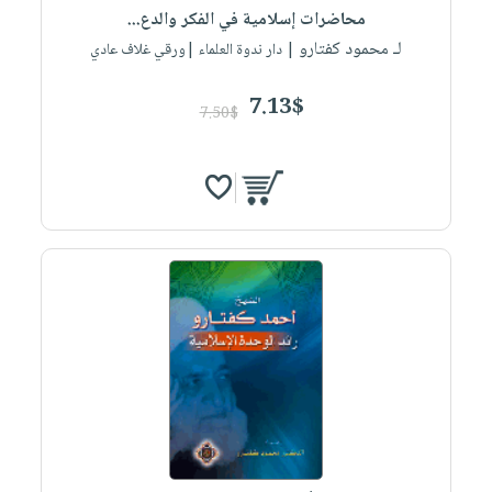
محاضرات إسلامية في الفكر والدع...
لـ محمود كفتارو
| دار ندوة العلماء |ورقي غلاف عادي
7.13$
7.50$