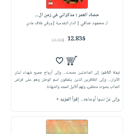
إختياراتنا
تعليمية
أسئلة
إختياراتنا
المواضيع
iKitab
يتكرر
حصاد العمر ؛ مذكراتي في زمن ال...
كتب
بلا
الأكثر
طرحها
لـ محمود صافي
أكاديمية
| الدار التقدمية |ورقي غلاف عادي
الصحة
حدود
مبيعاً
تحميل
والعناية
صندوق
أسئلة
إختياراتنا
masmu3
12.83$
الشخصية
القراءة
13.50$
يتكرر
وسائل
على
جديد
English
طرحها
تعليمية
Android
books
الكل
تحميل
صندوق
تحميل
iKitab
أجهزة
القراءة
المطبخ
masmu3
نبذة الناشر:
إلى المناضلين بصمت... وإلى أرواح جميع شهداء لبنان
على
العناية
والسفرة
على
جوائز
الأبرار... وإلى الظافرين الذين يلفظون اسم الوطن وهم على فراش
Android
جديد
الشخصية
Apple
العذاب بصوت منطفئ، ولهم أكاليل المجد والشهادة.
تحميل
العناية
الكل
وإلى مَنْ نسوا أوجاعه...
إقرأ المزيد »
iKitab
وتصفيف
أواني
متجر
على
الشعر
الطهي
الهدايا
Apple
العناية
أدوات
بالجسم
أقسام
الخبز