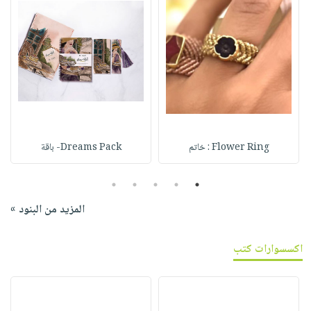
Flower Ring : خاتم
Dreams Pack- باقة
5
4
3
2
1
المزيد من البنود »
اكسسوارات كتب