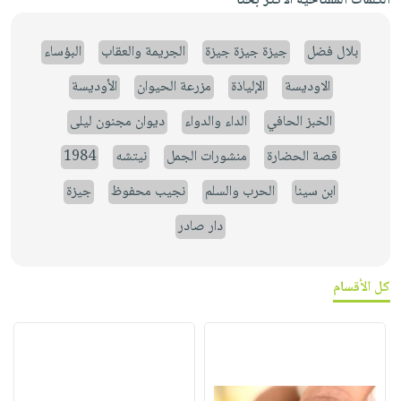
الكلمات المفتاحية الأكثر بحثاً
بلال فضل
جيزة جيزة جيزة
الجريمة والعقاب
البؤساء
الاوديسة
الإلياذة
مزرعة الحيوان
الأوديسة
الخبز الحافي
الداء والدواء
ديوان مجنون ليلى
قصة الحضارة
منشورات الجمل
نيتشه
1984
ابن سينا
الحرب والسلم
نجيب محفوظ
جيزة
دار صادر
كل الأقسام