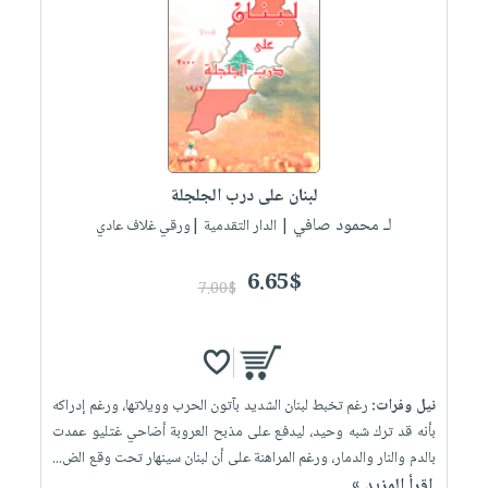
لبنان على درب الجلجلة
لـ محمود صافي
| الدار التقدمية |ورقي غلاف عادي
6.65$
7.00$
نيل وفرات:
رغم تخبط لبنان الشديد بآتون الحرب وويلاتها، ورغم إدراكه
بأنه قد ترك شبه وحيد، ليدفع على مذبح العروبة أضاحي غتليو عمدت
بالدم والنار والدمار، ورغم المراهنة على أن لبنان سينهار تحت وقع الض...
إقرأ المزيد »