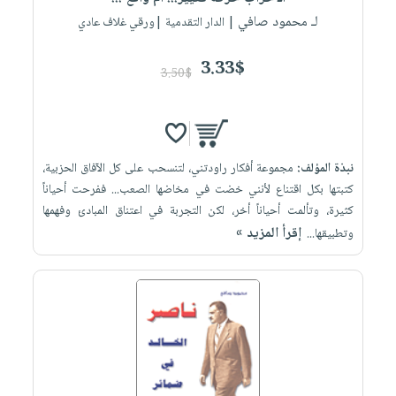
لـ محمود صافي
| الدار التقدمية |ورقي غلاف عادي
3.33$
3.50$
نبذة المؤلف:
مجموعة أفكار راودتني، لتنسحب على كل الآفاق الحزبية،
كتبتها بكل اقتناع لأنني خضت في مخاضها الصعب... ففرحت أحياناً
كثيرة، وتألمت أحياناً أخر، لكن التجربة في اعتناق المبادئ وفهمها
إقرأ المزيد »
وتطبيقها...