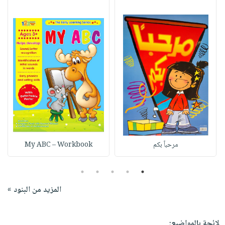
مرحباً بكم
My ABC – Workbook
5
4
3
2
1
المزيد من البنود »
لائحة بالمواضيع: