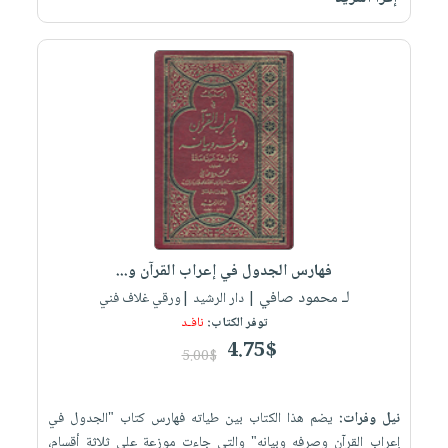
فهارس الجدول في إعراب القرآن و...
لـ محمود صافي
| دار الرشيد |ورقي غلاف فني
توفر الكتاب:
نافـد
4.75$
5.00$
نيل وفرات:
يضم هذا الكتاب بين طياته فهارس كتاب "الجدول في
إعراب القرآن وصرفه وبيانه" والتي جاءت موزعة على ثلاثة أقسام،