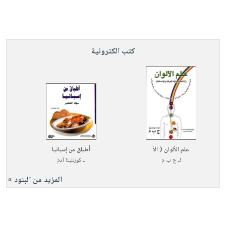
كتب الكترونية
علم الألوان ( الأ
أطباق من إسبانيا
لـ
ج ب م
لـ
كورنلينا آدم
المزيد من البنود »