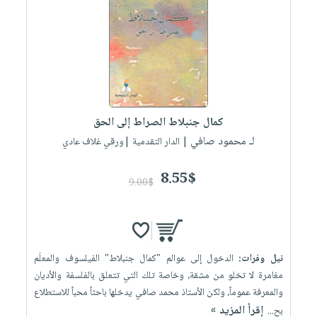
العناية
الأكثر
شحن
أدوات
بالأسنان
مبيعاً
مجاني
المائدة
الحمية
العودة
بنود
الأوعية
والتغذية
للمدارس
مختارة
والتخزين
اشتراكات
اكسسوارات
أدوات
كتب
كل
بحث
المطبخ
كمال جنبلاط الصراط إلى الحق
الاشتراكات
اكسسوارات
متقدم
لـ محمود صافي
| الدار التقدمية |ورقي غلاف عادي
منزلية
صندوق
القراءة
اكسسوارات
8.55$
9.00$
iKitab
ملابس
نيل
بلا
مطرزات
وفرات
حدود
حقائب
عن
حسابك
نيل وفرات:
الدخول إلى عوالم "كمال جنبلاط" الفيلسوف والمعلَم
حلي
الشركة
مغامرة لا تخلو من مشقة، وخاصة تلك التي تتعلق بالفلسفة والأديان
عناية
لائحة
سياسة
والمعرفة عموماً، ولكن الأستاذ محمد صافي يدخلها باحثاً محباً للاستطلاع
بالذات
الأمنيات
الشركة
إقرأ المزيد »
بح...