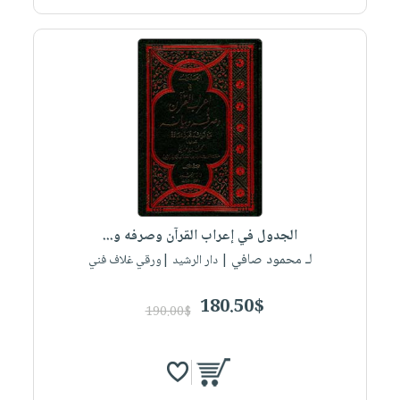
صابون
فيديوهات
عربة
أطفال
أسئلة
التسوق
مناسبات
يتكرر
طرحها
نشرة
الإصدارات
خدمات
نيل
وفرات
انشر
كتابك
الجدول في إعراب القرآن وصرفه و...
تواصل
لـ محمود صافي
| دار الرشيد |ورقي غلاف فني
معنا
180.50$
190.00$