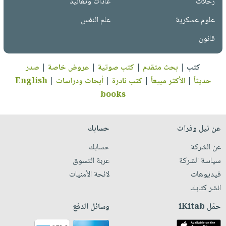
رحلات
عادات وتقاليد
علوم عسكرية
علم النفس
قانون
كتب
|
بحث متقدم
|
كتب صوتية
|
عروض خاصة
|
صدر
حديثاً
|
الأكثر مبيعاً
|
كتب نادرة
|
أبحاث ودراسات
|
English
books
عن نيل وفرات
حسابك
عن الشركة
حسابك
سياسة الشركة
عربة التسوق
فيديوهات
لائحة الأمنيات
انشر كتابك
حمّل iKitab
وسائل الدفع