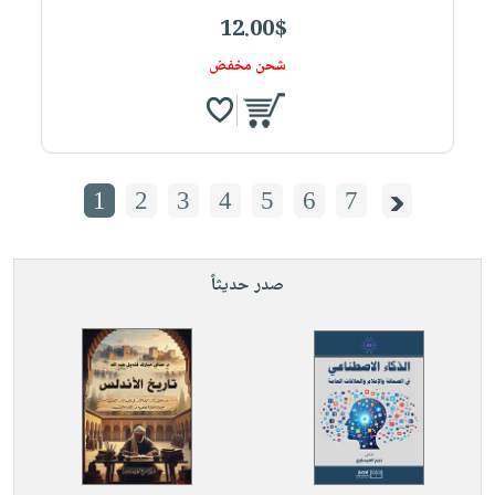
12.00$
شحن مخفض
1
2
3
4
5
6
7
صدر حديثاً