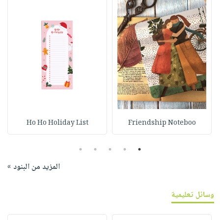
Ho Ho Holiday List
Friendship Noteboo
5
4
3
2
1
المزيد من البنود »
وسائل تعليمية