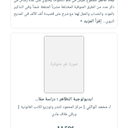
نبذة الناشر:
مجموع نفيس في علم التصوف يحتوي على عدة رسائل في
ذكر عدد من الطرق الصوفية المختلفة مشرباً المتفقة ضمناً وفي التذكير
بالموت والحساب والعمل لهما مع شرح على قصيدة ألف الألف في المديح
إقرأ المزيد »
النبوي...
ايديولوجية التظاهر ؛ دراسة مقا...
لـ محمد الوائلي
| مركز المحمود للنشر وتوزيع الكتب القانونية |
ورقي غلاف عادي