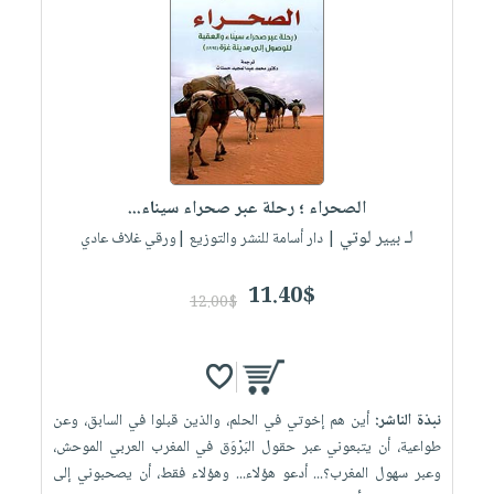
الصحراء ؛ رحلة عبر صحراء سيناء...
لـ بيير لوتي
| دار أسامة للنشر والتوزيع |ورقي غلاف عادي
11.40$
12.00$
نبذة الناشر:
أين هم إخوتي في الحلم، والذين قبلوا في السابق، وعن
طواعية، أن يتبعوني عبر حقول البَرْوَق في المغرب العربي الموحش،
وعبر سهول المغرب؟... أدعو هؤلاء... وهؤلاء فقط، أن يصحبوني إلى