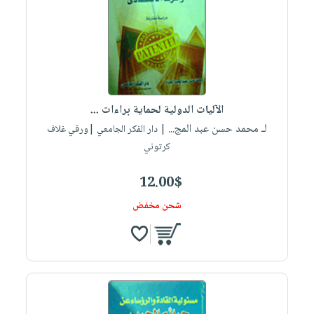
صابون
فيديوهات
عربة
أطفال
أسئلة
التسوق
مناسبات
يتكرر
طرحها
نشرة
الإصدارات
خدمات
الآليات الدولية لحماية براءات ...
نيل
لـ محمد حسن عبد المج...
| دار الفكر الجامعي |ورقي غلاف
وفرات
كرتوني
انشر
كتابك
12.00$
تواصل
شحن مخفض
معنا