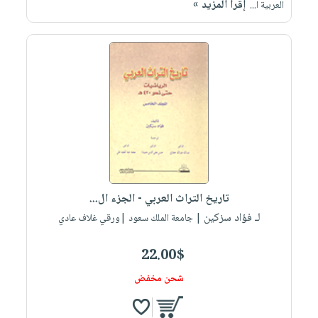
إقرأ المزيد »
العربية ا...
تاريخ التراث العربي - الجزء ال...
لـ فؤاد سزكين
| جامعة الملك سعود |ورقي غلاف عادي
22.00$
شحن مخفض