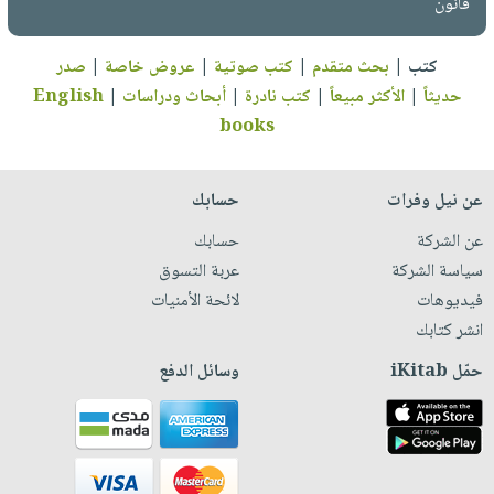
قانون
كتب
|
بحث متقدم
|
كتب صوتية
|
عروض خاصة
|
صدر
حديثاً
|
الأكثر مبيعاً
|
كتب نادرة
|
أبحاث ودراسات
|
English
books
عن نيل وفرات
حسابك
عن الشركة
حسابك
سياسة الشركة
عربة التسوق
فيديوهات
لائحة الأمنيات
انشر كتابك
حمّل iKitab
وسائل الدفع