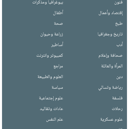
فنون
بيوغرافيا ومذكرات
إقتصاد وأعمال
أطفال
طبخ
صحة
تاريخ وجغرافيا
زراعة وحيوان
أدب
أساطير
صحافة وإعلام
كمبيوتر وانترنت
المرأة والعائلة
مراجع
دين
العلوم والطبيعة
رياضة وتسالي
سياسة
فلسفة
علوم إجتماعية
رحلات
عادات وتقاليد
علوم عسكرية
علم النفس