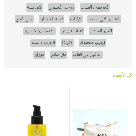
الجريمة والعقاب
مزرعة الحيوان
الاوديسة
الأشياء التي تنقذنا
الإلياذة
قصة الحضارة
مدن الملح
الخبز الحافي
لعبة العروش
مقدمة ابن خلدون
نجيب محفوظ
الالياذة
الحرب والسلم
القانون في الطب
دار صادر
ديوان
كل الأقسام