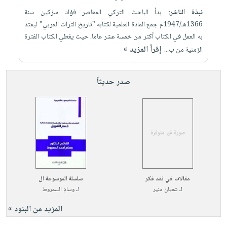
نبذة الناشر:
بدأ الباحث التركي المعاصر فؤاد سزكين سنة
1366هـ/1947م جمع المادة العلمية لكتابه "تاريخ التراث العربي" ليمتد
به العمل في الكتاب أكثر من خمسة عشر عاما. حيث يغطي الكتاب الفترة
إقرأ المزيد »
الزمنية من ب...
صدر حديثاً
مقالات في نقد فكر
سلسلة الموسوعة ال
لـ
شعبان منير
لـ
وسام السمروط
المزيد من البنود »