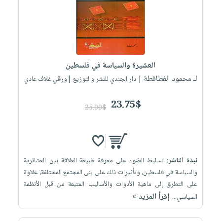
صابون
فيديوهات
عربة
أطفال
أسئلة
التسوق
مناسبات
يتكرر
طرحها
نشرة
الإصدارات
خدمات
العشيرة والسياسة في فلسطين
نيل
لـ محمود الفطافطة
| دار الجندي للنشر والتوزيع |ورقي غلاف عادي
وفرات
23.75$
انشر
25.00$
كتابك
تواصل
معنا
نبذة الناشر:
تسليط الضوء على معرفة طبيعة العلاقة بين العشائرية
والسياسة في فلسطين، وتأثيرات ذلك على بنى المجتمع المختلفة، علاوة
على التطرق إلى ماهية الأدوات والأساليب المتبعة من قبل الأنظمة
إقرأ المزيد »
السياسي...