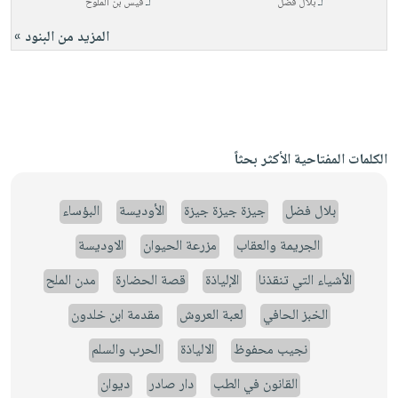
لـ
بلال فضل
لـ
قيس بن الملوح
المزيد من البنود »
الكلمات المفتاحية الأكثر بحثاً
بلال فضل
جيزة جيزة جيزة
الأوديسة
البؤساء
الجريمة والعقاب
مزرعة الحيوان
الاوديسة
الأشياء التي تنقذنا
الإلياذة
قصة الحضارة
مدن الملح
الخبز الحافي
لعبة العروش
مقدمة ابن خلدون
نجيب محفوظ
الالياذة
الحرب والسلم
القانون في الطب
دار صادر
ديوان