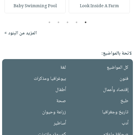
Baby Swimming Pool
Look Inside A Farm
5
4
3
2
1
المزيد من البنود »
لائحة بالمواضيع:
كل المواضيع
لغة
فنون
بيوغرافيا ومذكرات
إقتصاد وأعمال
أطفال
طبخ
صحة
تاريخ وجغرافيا
زراعة وحيوان
أدب
أساطير
صحافة وإعلام
كمبيوتر وانترنت