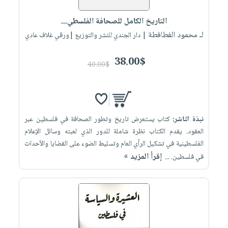
العناية
الأكثر
شحن
أدوات
بالأسنان
مبيعاً
التاريخ الكامل للصحافة الفلسطي...
مجاني
المائدة
الحمية
لـ محمود الفطافطة
العودة
| دار الجندي للنشر والتوزيع |ورقي غلاف عادي
بنود
الأوعية
والتغذية
للمدارس
مختارة
والتخزين
اشتراكات
38.00$
اكسسوارات
40.00$
أدوات
كتب
كل
بحث
المطبخ
الاشتراكات
اكسسوارات
متقدم
منزلية
صندوق
نبذة الناشر:
كتاب يستعرض تاريخ وتطور الصحافة في فلسطين عبر
القراءة
اكسسوارات
العقود. يقدم الكتاب نظرة شاملة للدور الذي لعبته وسائل الإعلام
iKitab
ملابس
نيل
الفلسطينية في تشكيل الرأي العام وتسليط الضوء على القضايا والأحداث
بلا
مطرزات
إقرأ المزيد »
وفرات
في فلسطين. ...
حدود
حقائب
عن
حسابك
حلي
الشركة
عناية
لائحة
سياسة
بالذات
الأمنيات
الشركة