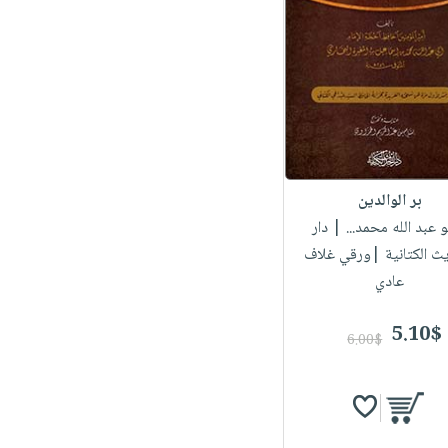
بر الوالدين
بو عبد الله محمد...
| دار
ث الكتانية |ورقي غلاف
عادي
5.10$
6.00$