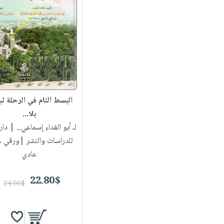
البسط التام في الرحلة 
بلا...
لـ أبو الفداء إسماعي...
| دار 
للدراسات والنشر |ورقي 
عادي
22.80$
24.00$