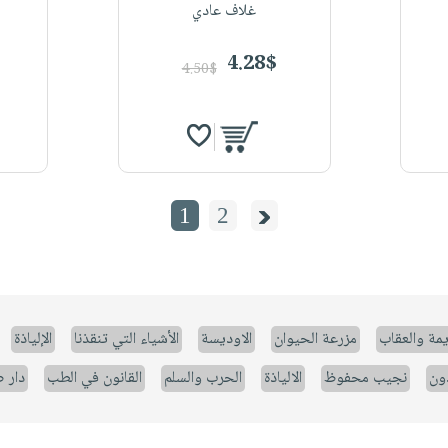
غلاف عادي
4.28$
4.50$
1
2
يمة والعقاب
مزرعة الحيوان
الاوديسة
الأشياء التي تنقذنا
الإلياذة
ون
نجيب محفوظ
الالياذة
الحرب والسلم
القانون في الطب
دار 