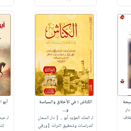
سبحة
الكناش ؛ في الأخلاق والسياسة
أبو ا
دار
و...
غلاف
لـ الملك المؤيد أبو ...
| دار السمان
لـ عبد
للدراسات وتحقيق التراث |ورقي
للن