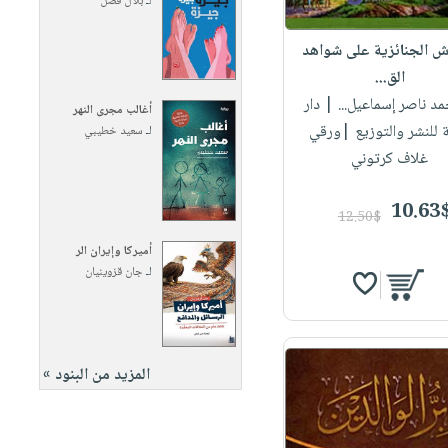
لـ
بلال فضل
ش الجنائزية على شواهد
الق...
مد ناصر إسماعيل...
| دار
أغالب مجرى النهر
 للنشر والتوزيع |ورقي
لـ
سعيد خطيبي
غلاف كرتوني
10.63
12.50$
أميركا وإيران الر
لـ
جان قزوينيان
المزيد من البنود »