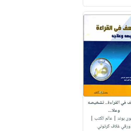
 في القراءة.. تشخيصه
وعلا...
وى بوند
| عالم الكتب |
ورقي غلاف كرتوني