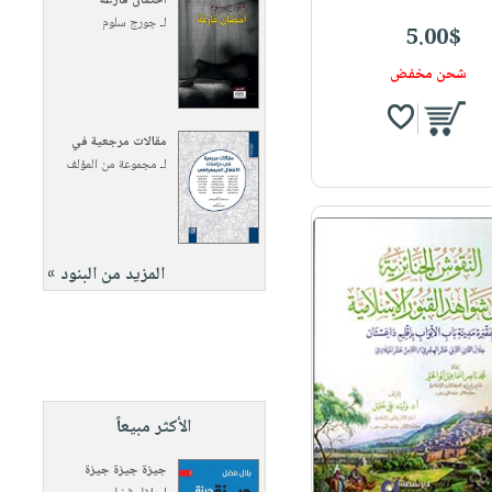
أحضان فارغة
لـ
جورج سلوم
5.00$
شحن مخفض
مقالات مرجعية في
لـ
مجموعة من المؤلف
المزيد من البنود »
الأكثر مبيعاً
جيزة جيزة جيزة