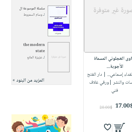
سلسلة الموسوعة ال
لـ
وسام السمروط
the modern
state
لـ
عزيزة المانع
اوى العجلوني المسماة
الأجوبة...
الفداء إسماعي...
| دار الفتح
المزيد من البنود »
سات والنشر |ورقي غلاف
فني
17.00
20.00$