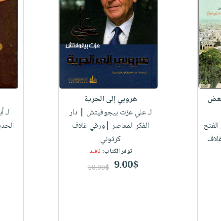
لبعض
هروبي إلى الحرية
لـ علي عزت بيجوفيتش
| دار
لـ أ
الفتح
الفكر المعاصر |ورقي غلاف
الحدي
غلاف
كرتوني
توفر الكتاب:
نافـد
9.00$
10.00$