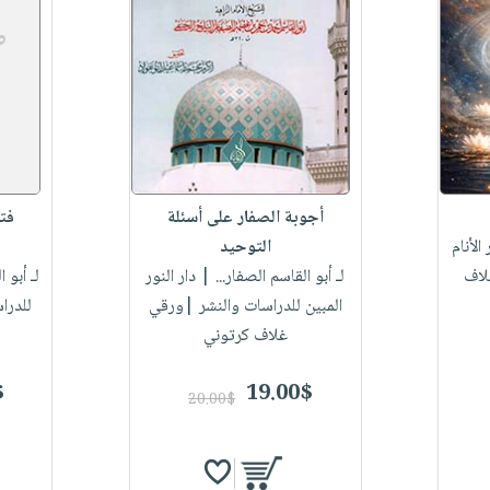
أجوبة الصفار على أسئلة
فت
الأنام
التوحيد
لاف
لـ أبو القاسم الصفار...
| دار النور
لـ أبو 
المبين للدراسات والنشر |ورقي
للدرا
غلاف كرتوني
$
19.00$
20.00$