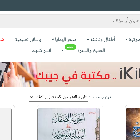
وتية
أطفال وناشئة
متجر الهدايا
وسائل تعليمية
شح
جديد
المطبخ والسفرة
انشر كتابك
ترتيب حسب: