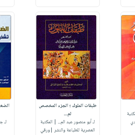
طبقات الملوك ؛ الجزء المخصص
الضعف
تبة
لم...
دي
لـ أبو منصور عبد الم...
| المكتبة
لـ ج
العصرية للطباعة والنشر |ورقي