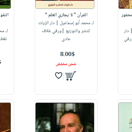
محفور
القرآن " لا يجاري العلم "
النقو
لـ محمد أبو إسماعيل
| دار الزيات
دار
للنشر والتوزيع |ورقي غلاف
لـ مح
ورقي
عادي
نقطة
8.00$
$
شحن مخفض