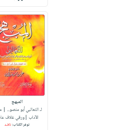
المبهج
لـ الثعالبي أبو منصو...
| مك
الآداب |ورقي غلاف عا
توفر الكتاب:
نافـد