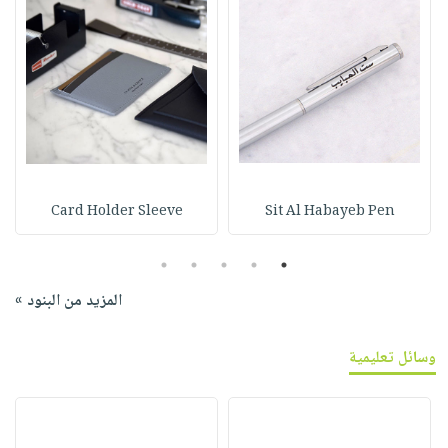
Card Holder Sleeve
Sit Al Habayeb Pen
5
4
3
2
1
المزيد من البنود »
وسائل تعليمية