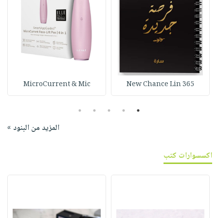
MicroCurrent & Mic
365 New Chance Lin
5
4
3
2
1
المزيد من البنود »
اكسسوارات كتب