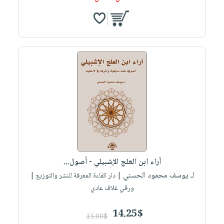
آراء ابن العلج الإشبيلي - أصول...
لـ يوسف محمود الحسني
| دار كفاءة المعرفة للنشر والتوزيع |
ورقي غلاف عادي
14.25$
15.00$