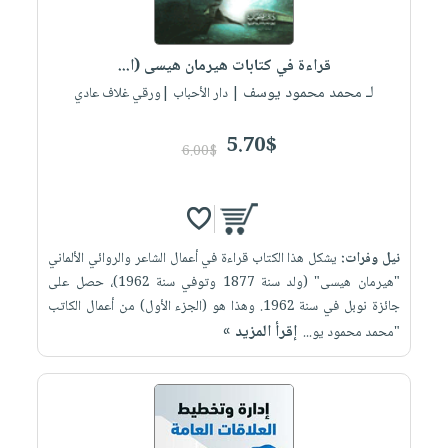
العناية
الأكثر
شحن
أدوات
بالأسنان
مبيعاً
مجاني
المائدة
قراءة في كتابات هيرمان هيسى (ا...
الحمية
العودة
بنود
الأوعية
لـ محمد محمود يوسف
| دار الأحباب |ورقي غلاف عادي
والتغذية
للمدارس
مختارة
والتخزين
اشتراكات
اكسسوارات
أدوات
5.70$
6.00$
كتب
كل
بحث
المطبخ
الاشتراكات
اكسسوارات
متقدم
منزلية
صندوق
القراءة
اكسسوارات
نيل وفرات:
يشكل هذا الكتاب قراءة في أعمال الشاعر والروائي الألماني
iKitab
ملابس
نيل
"هيرمان هيسى" (ولد سنة 1877 وتوفي سنة 1962)، حصل على
بلا
مطرزات
جائزة نوبل في سنة 1962. وهذا هو (الجزء الأول) من أعمال الكاتب
وفرات
حدود
إقرأ المزيد »
"محمد محمود يو...
حقائب
عن
حسابك
حلي
الشركة
عناية
لائحة
سياسة
بالذات
الأمنيات
الشركة