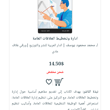
صابون
فيديوهات
عربة
أطفال
أسئلة
التسوق
مناسبات
يتكرر
طرحها
نشرة
الإصدارات
خدمات
ادارة وتخطيط العلاقات العامة
نيل
لـ محمد محمود يوسف
| الدار العربية للنشر والتوزيع |ورقي غلاف
وفرات
عادي
انشر
كتابك
14.50$
تواصل
شحن مخفض
معنا
نبذة الناشر:
يهدف الكتاب إلى تقديم مفاهيم أساسية حول إدارة
وتخطيط العلاقات العامة، مع التركيز على: تنظيم إدارة العلاقات العامة:
استعراض أهمية الوظيفة التنظيمية للعلاقات العامة، وأساليب تنظيم
إقرأ المزيد »