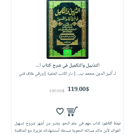
التذييل والتكميل في شرح كتاب ا...
لـ أثير الدين محمد ب...
| دار الكتب العلمية |ورقي غلاف فني
119.00$
140.00$
نبذة الناشر:
كتاب مهم في علم النحو يعتبر من أشهر شروح تسهيل
الفوائد لأبن مالك مسائله النحوية مبسطه أستشهاداته غزيرة مع المناقشة