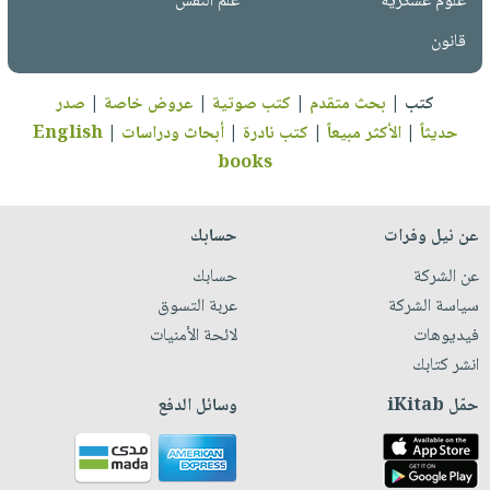
علوم عسكرية
علم النفس
قانون
كتب
|
بحث متقدم
|
كتب صوتية
|
عروض خاصة
|
صدر
حديثاً
|
الأكثر مبيعاً
|
كتب نادرة
|
أبحاث ودراسات
|
English
books
عن نيل وفرات
حسابك
عن الشركة
حسابك
سياسة الشركة
عربة التسوق
فيديوهات
لائحة الأمنيات
انشر كتابك
حمّل iKitab
وسائل الدفع