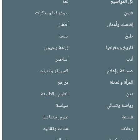
كل المواضيع
لغة
فنون
بيوغرافيا ومذكرات
إقتصاد وأعمال
أطفال
طبخ
صحة
تاريخ وجغرافيا
زراعة وحيوان
أدب
أساطير
صحافة وإعلام
كمبيوتر وانترنت
المرأة والعائلة
مراجع
دين
العلوم والطبيعة
رياضة وتسالي
سياسة
فلسفة
علوم إجتماعية
رحلات
عادات وتقاليد