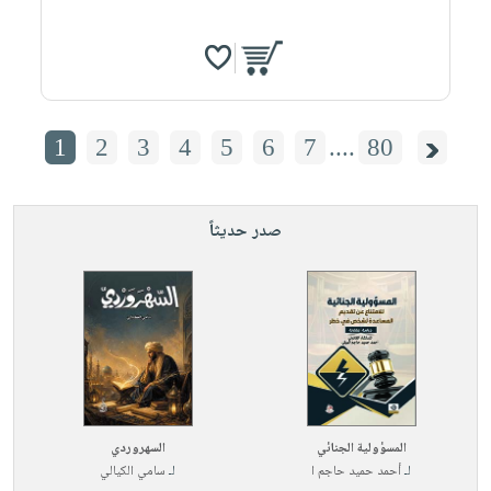
1
2
3
4
5
6
7
....
80
صدر حديثاً
المسؤولية الجنائي
السهروردي
لـ
أحمد حميد حاجم ا
لـ
سامي الكيالي