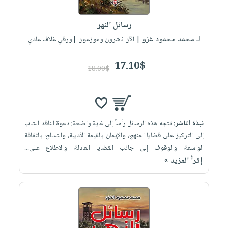
إختياراتنا
تعليمية
أسئلة
إختياراتنا
المواضيع
iKitab
يتكرر
رسائل النهر
كتب
بلا
الأكثر
طرحها
لـ محمد محمود غزو
أكاديمية
| الآن ناشرون وموزعون |ورقي غلاف عادي
الصحة
حدود
مبيعاً
تحميل
والعناية
صندوق
أسئلة
إختياراتنا
masmu3
17.10$
الشخصية
القراءة
18.00$
يتكرر
وسائل
على
جديد
English
طرحها
تعليمية
Android
books
الكل
تحميل
صندوق
تحميل
iKitab
أجهزة
القراءة
المطبخ
masmu3
نبذة الناشر:
تتجه هذه الرسائل رأساً إلى غاية واضحة: دعوة الناقد الشاب
على
العناية
والسفرة
على
جوائز
إلى التركيز على قضايا المنهج، والإيمان بالقيمة الأدبية، والتسلح بالثقافة
Android
جديد
الشخصية
Apple
الواسعة، والوقوف إلى جانب القضايا العادلة، والاطلاع على...
تحميل
العناية
إقرأ المزيد »
الكل
iKitab
وتصفيف
أواني
متجر
على
الشعر
الطهي
الهدايا
Apple
العناية
أدوات
بالجسم
أقسام
الخبز