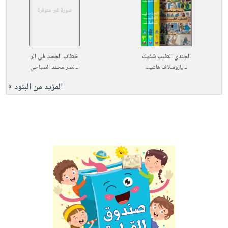
الجندي الطيب شفيك
خطاب الجسد في الر
لـ
ياروسلاف هاشيك
لـ
نصر محمد الصباحي
المزيد من البنود »