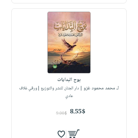
صابون
فيديوهات
عربة
أطفال
أسئلة
التسوق
مناسبات
يتكرر
طرحها
نشرة
الإصدارات
خدمات
نيل
وفرات
انشر
كتابك
بوح البدايات
تواصل
لـ محمد محمود غزو
| دار الجنان للنشر والتوزيع |ورقي غلاف
معنا
عادي
8.55$
9.00$