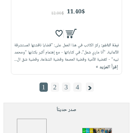
11.40$
12.00$
نبذة الناشر:
ركز الكاتب في هذا العمل على: "قضايا ناقشتها المستشرقة
الألمانية، "أنا ماري شمل"، في كتاباتها - مع إهتمام أكبر بكتابها "ومحمد
نبيه" - كقضية الأمية وقضية العصمة وقضية الشفاعة، وقضية شق ال...
إقرأ المزيد »
1
2
3
4
صدر حديثاً