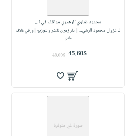
محمود غناوي الزهيري مواقف في ا...
لـ غزوان محمود الزهي...
| دار زهران للنشر والتوزيع |ورقي غلاف
عادي
45.60$
48.00$