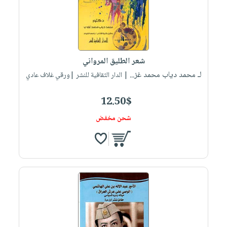
شعر الطليق المرواني
لـ محمد دياب محمد غز...
| الدار الثقافية للنشر |ورقي غلاف عادي
12.50$
شحن مخفض