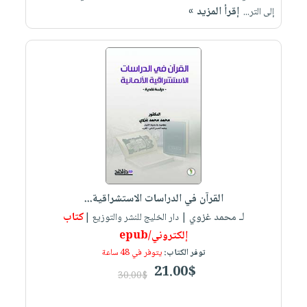
إقرأ المزيد »
إلى التر...
القرآن في الدراسات الاستشراقية...
لـ محمد غزوي
كتاب
| دار الخليج للنشر والتوزيع |
إلكتروني/epub
توفر الكتاب:
يتوفر في 48 ساعة
21.00$
30.00$