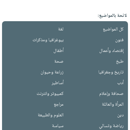
لائحة بالمواضيع:
كل المواضيع
لغة
فنون
بيوغرافيا ومذكرات
إقتصاد وأعمال
أطفال
طبخ
صحة
تاريخ وجغرافيا
زراعة وحيوان
أدب
أساطير
صحافة وإعلام
كمبيوتر وانترنت
المرأة والعائلة
مراجع
دين
العلوم والطبيعة
رياضة وتسالي
سياسة