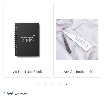
Go For It Notebook
Acrylic Bookmark :
5
4
3
2
1
المزيد من البنود »