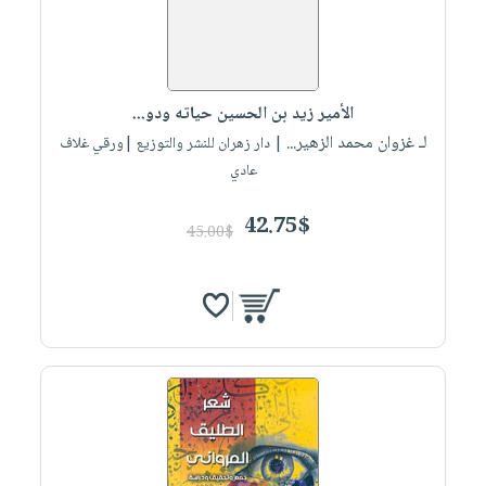
الأمير زيد بن الحسين حياته ودو...
لـ غزوان محمد الزهير...
| دار زهران للنشر والتوزيع |ورقي غلاف
عادي
42.75$
45.00$