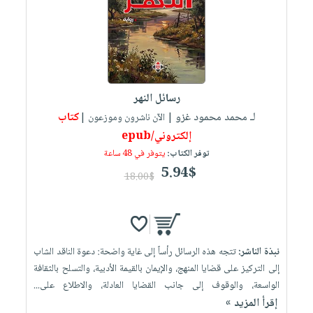
العناية
الأكثر
شحن
أدوات
بالأسنان
مبيعاً
مجاني
المائدة
الحمية
العودة
بنود
الأوعية
والتغذية
للمدارس
مختارة
والتخزين
اشتراكات
اكسسوارات
رسائل النهر
أدوات
كتب
كل
بحث
لـ محمد محمود غزو
كتاب
المطبخ
| الآن ناشرون وموزعون |
الاشتراكات
اكسسوارات
متقدم
إلكتروني/epub
منزلية
صندوق
توفر الكتاب:
يتوفر في 48 ساعة
القراءة
اكسسوارات
5.94$
18.00$
iKitab
ملابس
نيل
بلا
مطرزات
وفرات
حدود
حقائب
عن
حسابك
نبذة الناشر:
تتجه هذه الرسائل رأساً إلى غاية واضحة: دعوة الناقد الشاب
حلي
الشركة
إلى التركيز على قضايا المنهج، والإيمان بالقيمة الأدبية، والتسلح بالثقافة
عناية
لائحة
سياسة
الواسعة، والوقوف إلى جانب القضايا العادلة، والاطلاع على...
بالذات
الأمنيات
الشركة
إقرأ المزيد »