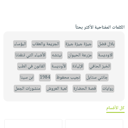
الكلمات المفتاحية الأكثر بحثاً
بلال فضل
جيزة جيزة جيزة
الجريمة والعقاب
البؤساء
الاوديسة
مزرعة الحيوان
نيتشه
الأشياء التي تنقذنا
الخبز الحافي
الإلياذة
الأوديسة
القانون في الطب
جانتي ستايل
نجيب محفوظ
1984
ابن سينا
روايات
قصة الحضارة
لعبة العروش
منشورات الجمل
كل الأقسام