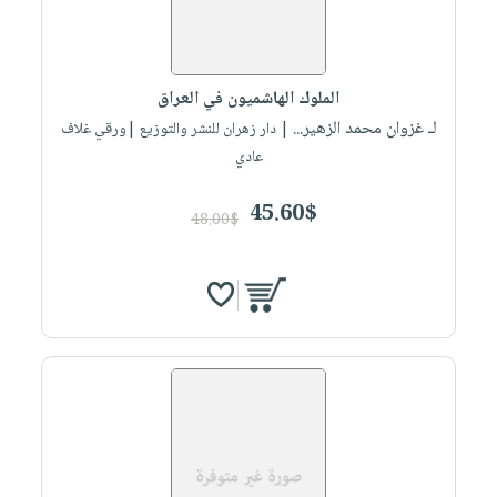
الملوك الهاشميون في العراق
لـ غزوان محمد الزهير...
| دار زهران للنشر والتوزيع |ورقي غلاف
عادي
45.60$
48.00$