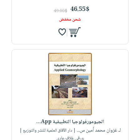
46.55$
49.00$
شحن مخفض
الجيومورفولوجيا التطبيقية App...
لـ غزوان محمد أمين س...
| دار الآفاق العلمية للنشر والتوزيع |
ورقي غلاف عادي