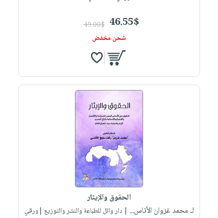
46.55$
49.00$
شحن مخفض
الحقوق والإيثار
لـ محمد غزوان الأتاس...
| دار وائل للطباعة والنشر والتوزيع |ورقي