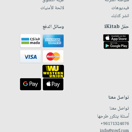
سياسة الشركة
عربة التسوق
فيديوهات
لائحة الأمنيات
انشر كتابك
حمّل iKitab
وسائل الدفع
تواصل معنا
تواصل معنا
أسئلة يتكرر طرحها
+96171324076
info@nwf.com