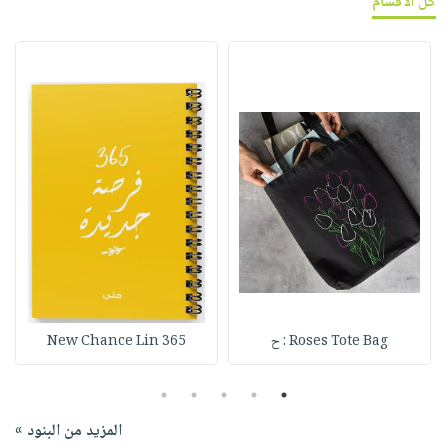
كل الأقسام
Roses Tote Bag : ح
365 New Chance Lin
5
4
3
2
1
المزيد من البنود »