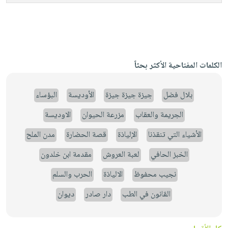
الكلمات المفتاحية الأكثر بحثاً
بلال فضل
جيزة جيزة جيزة
الأوديسة
البؤساء
الجريمة والعقاب
مزرعة الحيوان
الاوديسة
الأشياء التي تنقذنا
الإلياذة
قصة الحضارة
مدن الملح
الخبز الحافي
لعبة العروش
مقدمة ابن خلدون
نجيب محفوظ
الالياذة
الحرب والسلم
القانون في الطب
دار صادر
ديوان