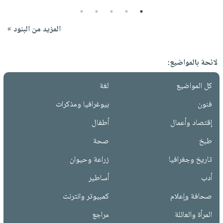
5
4
3
2
1
المزيد من البنود »
لائحة بالمواضيع:
كل المواضيع
لغة
فنون
بيوغرافيا ومذكرات
إقتصاد وأعمال
أطفال
طبخ
صحة
تاريخ وجغرافيا
زراعة وحيوان
أدب
أساطير
صحافة وإعلام
كمبيوتر وانترنت
المرأة والعائلة
مراجع