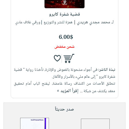
iKitab
تعليمية
أسئلة
Ai
بلا
المواضيع
يتكرر
إختيارات
قضية شفرة كايرو
حدود
الأكثر
طرحها
لـ محمد مجدي هريدي
كتب
| همزة للنشر والتوزيع |ورقي غلاف عادي
الصحة
أسئلة
مبيعاً
تحميل
أكاديمية
والعناية
يتكرر
وسائل
masmu3
6.00$
الشخصية
صندوق
طرحها
تعليمية
على
جديد
القراءة
شحن مخفض
تحميل
صندوق
Android
English
iKitab
الكل
القراءة
تحميل
books
على
أجهزة
جوائز
المطبخ
masmu3
نبذة الناشر:
في أجواء مشحونة بالغموض والإثارة، تأخذنا رواية " قضية
Android
العناية
والسفرة
على
شفرة كايرو " إلى عالم مليء بالأسرار والألغاز.
تحميل
جديد
الشخصية
Apple
تنطلق الأحداث من اكتشاف رسالة غامضة، ليفتح الباب أمام تحقيق
iKitab
العناية
إقرأ المزيد »
معقد يكشف عن شبكة ...
الكل
على
وتصفيف
أواني
متجر
Apple
الشعر
صدر حديثاً
الطهي
الهدايا
العناية
أدوات
بالجسم
أقسام
الخبز