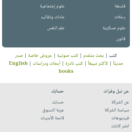
فلسفة
علوم إجتماعية
رحلات
عادات وتقاليد
علوم عسكرية
علم النفس
قانون
كتب
|
بحث متقدم
|
كتب صوتية
|
عروض خاصة
|
صدر
حديثاً
|
الأكثر مبيعاً
|
كتب نادرة
|
أبحاث ودراسات
|
English
books
عن نيل وفرات
حسابك
عن الشركة
حسابك
سياسة الشركة
عربة التسوق
فيديوهات
لائحة الأمنيات
انشر كتابك