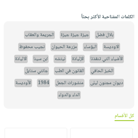
الكلمات المفتاحية الأكثر بحثاً
بلال فضل
جيزة جيزة جيزة
الجريمة والعقاب
الاوديسة
البؤساء
مزرعة الحيوان
نجيب محفوظ
الأشياء التي تنقذنا
الإلياذة
نيتشه
ابن سينا
الالياذة
الخبز الحافي
القانون في الطب
جانتي ستايل
ديوان مجنون ليلى
منشورات الجمل
1984
الأوديسة
الداء والدواء
كل الأقسام