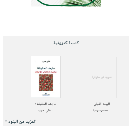
صابون
فيديوهات
عربة
أطفال
أسئلة
التسوق
مناسبات
يتكرر
طرحها
نشرة
الإصدارات
خدمات
كتب الكترونية
نيل
وفرات
انشر
كتابك
تواصل
معنا
البيت القبلي
ما بعد الحقيقة ؛
لـ
محمود وهبة
لـ
علي حرب
المزيد من البنود »