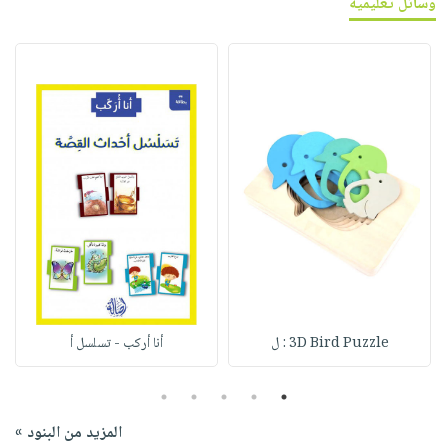
وسائل تعليمية
3D Bird Puzzle : ل
أنا أركب - تسلسل أ
5
4
3
2
1
المزيد من البنود »