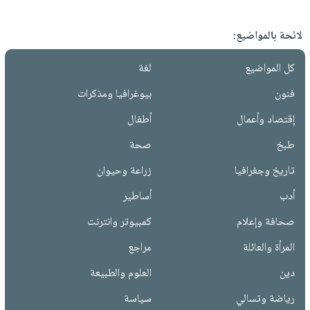
لائحة بالمواضيع:
كل المواضيع
لغة
فنون
بيوغرافيا ومذكرات
إقتصاد وأعمال
أطفال
طبخ
صحة
تاريخ وجغرافيا
زراعة وحيوان
أدب
أساطير
صحافة وإعلام
كمبيوتر وانترنت
المرأة والعائلة
مراجع
دين
العلوم والطبيعة
رياضة وتسالي
سياسة