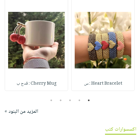
Heart Bracelet : س
Cherry Mug : قدح ب
5
4
3
2
1
المزيد من البنود »
اكسسوارات كتب