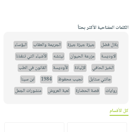
الكلمات المفتاحية الأكثر بحثاً
بلال فضل
جيزة جيزة جيزة
الجريمة والعقاب
البؤساء
الاوديسة
مزرعة الحيوان
نيتشه
الأشياء التي تنقذنا
الخبز الحافي
الإلياذة
الأوديسة
القانون في الطب
جانتي ستايل
نجيب محفوظ
1984
ابن سينا
روايات
قصة الحضارة
لعبة العروش
منشورات الجمل
كل الأقسام