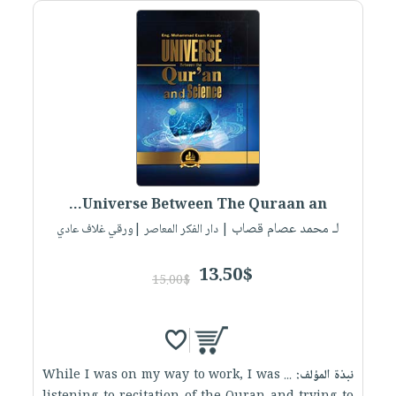
صابون
فيديوهات
عربة
أطفال
أسئلة
التسوق
مناسبات
يتكرر
طرحها
نشرة
الإصدارات
خدمات
نيل
وفرات
انشر
Universe Between The Quraan an...
كتابك
لـ محمد عصام قصاب
| دار الفكر المعاصر |ورقي غلاف عادي
تواصل
معنا
13.50$
15.00$
نبذة المؤلف:
... While I was on my way to work, I was