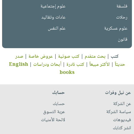
فلسفة
علوم إجتماعية
رحلات
عادات وتقاليد
علوم عسكرية
علم النفس
قانون
كتب
|
بحث متقدم
|
كتب صوتية
|
عروض خاصة
|
صدر
حديثاً
|
الأكثر مبيعاً
|
كتب نادرة
|
أبحاث ودراسات
|
English
books
عن نيل وفرات
حسابك
عن الشركة
حسابك
سياسة الشركة
عربة التسوق
فيديوهات
لائحة الأمنيات
انشر كتابك