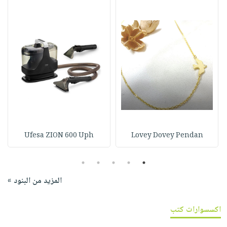
Ufesa ZION 600 Uph
Lovey Dovey Pendan
5
4
3
2
1
المزيد من البنود »
اكسسوارات كتب