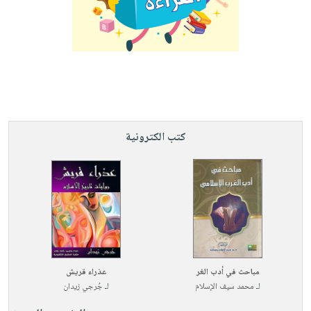
كتب الكترونية
مباحث في أدب الغر
عذراء قريش
لـ
محمد سيف الإسلام
لـ
جُرجي زيدان