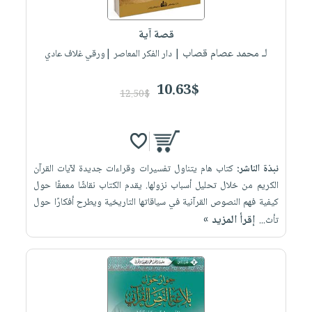
إختياراتنا
تعليمية
أسئلة
إختياراتنا
المواضيع
iKitab
يتكرر
قصة آية
كتب
بلا
الأكثر
طرحها
لـ محمد عصام قصاب
أكاديمية
| دار الفكر المعاصر |ورقي غلاف عادي
الصحة
حدود
مبيعاً
تحميل
والعناية
صندوق
أسئلة
إختياراتنا
masmu3
10.63$
الشخصية
القراءة
12.50$
يتكرر
وسائل
على
جديد
English
طرحها
تعليمية
Android
books
الكل
تحميل
صندوق
تحميل
iKitab
أجهزة
القراءة
المطبخ
masmu3
نبذة الناشر:
كتاب هام يتناول تفسيرات وقراءات جديدة لآيات القرآن
على
العناية
والسفرة
على
جوائز
الكريم من خلال تحليل أسباب نزولها. يقدم الكتاب نقاشًا معمقًا حول
Android
جديد
الشخصية
Apple
كيفية فهم النصوص القرآنية في سياقاتها التاريخية ويطرح أفكارًا حول
تحميل
العناية
إقرأ المزيد »
تأث...
الكل
iKitab
وتصفيف
أواني
متجر
على
الشعر
الطهي
الهدايا
Apple
العناية
أدوات
بالجسم
أقسام
الخبز