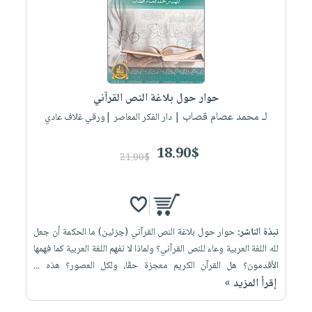
العناية
الأكثر
شحن
أدوات
بالأسنان
مبيعاً
مجاني
المائدة
الحمية
العودة
بنود
الأوعية
والتغذية
للمدارس
مختارة
والتخزين
اشتراكات
اكسسوارات
حوار حول بلاغة النص القرآني
أدوات
كتب
كل
بحث
لـ محمد عصام قصاب
المطبخ
| دار الفكر المعاصر |ورقي غلاف عادي
الاشتراكات
اكسسوارات
متقدم
منزلية
صندوق
18.90$
21.00$
القراءة
اكسسوارات
iKitab
ملابس
نيل
بلا
مطرزات
وفرات
حدود
نبذة الناشر:
حوار حول بلاغة النص القرآني (جزئین) ما الحكمة أن جعل
حقائب
عن
حسابك
لله اللغة العربیة وعاء للنص القرآني؟ ولماذا لا نفھم اللغة العربیة كما فھمھا
حلي
الشركة
الأقدمون؟ ھل القرآن الكریم معجزة حقّا، ولكل العصور؟ ھذه ...
عناية
لائحة
سياسة
إقرأ المزيد »
بالذات
الأمنيات
الشركة