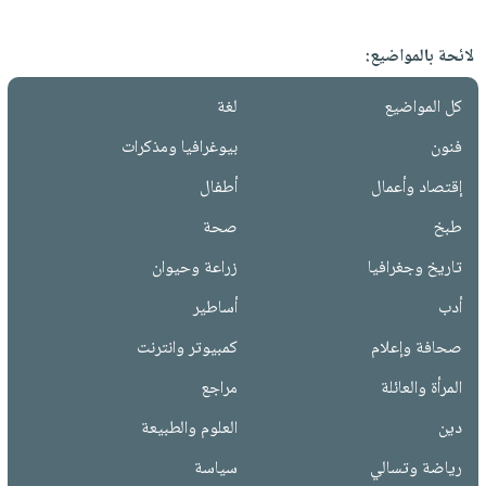
لائحة بالمواضيع:
كل المواضيع
لغة
فنون
بيوغرافيا ومذكرات
إقتصاد وأعمال
أطفال
طبخ
صحة
تاريخ وجغرافيا
زراعة وحيوان
أدب
أساطير
صحافة وإعلام
كمبيوتر وانترنت
المرأة والعائلة
مراجع
دين
العلوم والطبيعة
رياضة وتسالي
سياسة