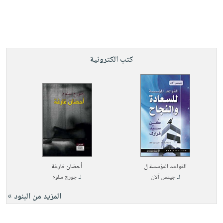
كتب الكترونية
القواعد المؤسسة ل
أحضان فارغة
لـ
جيمس آلان
لـ
جورج سلوم
المزيد من البنود »