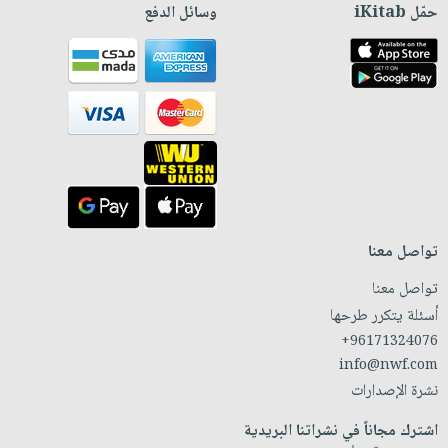
حمّل iKitab
وسائل الدفع
تواصل معنا
تواصل معنا
أسئلة يتكرر طرحها
+96171324076
info@nwf.com
نشرة الإصدارات
اشترك مجاناً في نشراتنا البريدية