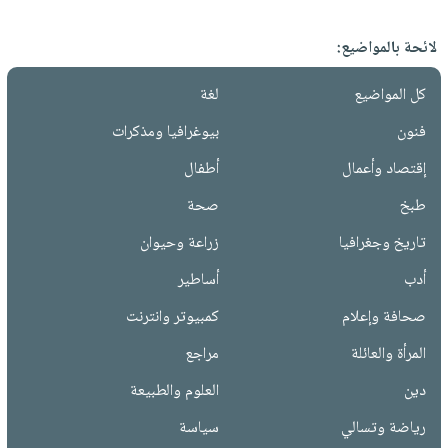
لائحة بالمواضيع:
كل المواضيع
لغة
فنون
بيوغرافيا ومذكرات
إقتصاد وأعمال
أطفال
طبخ
صحة
تاريخ وجغرافيا
زراعة وحيوان
أدب
أساطير
صحافة وإعلام
كمبيوتر وانترنت
المرأة والعائلة
مراجع
دين
العلوم والطبيعة
رياضة وتسالي
سياسة