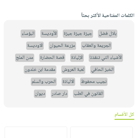
الكلمات المفتاحية الأكثر بحثاً
بلال فضل
جيزة جيزة جيزة
الأوديسة
البؤساء
الجريمة والعقاب
مزرعة الحيوان
الاوديسة
الأشياء التي تنقذنا
الإلياذة
قصة الحضارة
مدن الملح
الخبز الحافي
لعبة العروش
مقدمة ابن خلدون
نجيب محفوظ
الالياذة
الحرب والسلم
القانون في الطب
دار صادر
ديوان
كل الأقسام