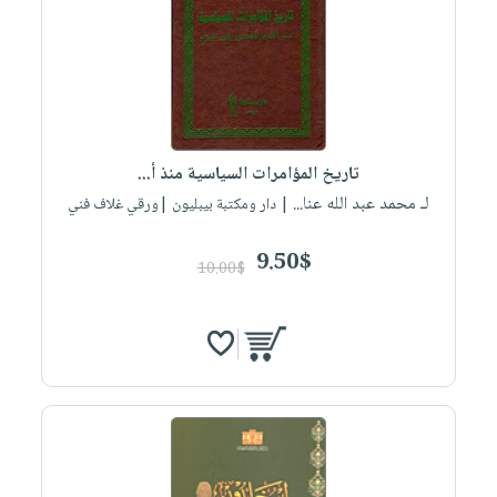
صابون
فيديوهات
عربة
أطفال
أسئلة
التسوق
مناسبات
يتكرر
طرحها
نشرة
الإصدارات
خدمات
تاريخ المؤامرات السياسية منذ أ...
نيل
لـ محمد عبد الله عنا...
| دار ومكتبة بيبليون |ورقي غلاف فني
وفرات
انشر
9.50$
10.00$
كتابك
تواصل
معنا