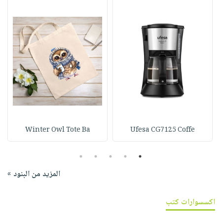
Winter Owl Tote Ba
Ufesa CG7125 Coffe
5
4
3
2
1
المزيد من البنود »
اكسسوارات كتب