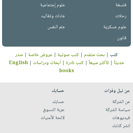
فلسفة
علوم إجتماعية
رحلات
عادات وتقاليد
علوم عسكرية
علم النفس
قانون
كتب
|
بحث متقدم
|
كتب صوتية
|
عروض خاصة
|
صدر
حديثاً
|
الأكثر مبيعاً
|
كتب نادرة
|
أبحاث ودراسات
|
English
books
عن نيل وفرات
حسابك
عن الشركة
حسابك
سياسة الشركة
عربة التسوق
فيديوهات
لائحة الأمنيات
انشر كتابك