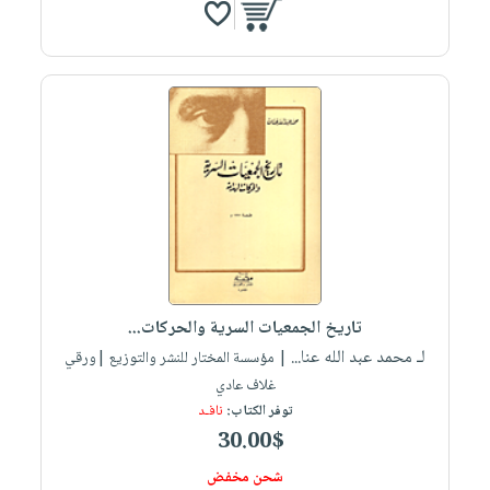
تاريخ الجمعيات السرية والحركات...
لـ محمد عبد الله عنا...
| مؤسسة المختار للنشر والتوزيع |ورقي
غلاف عادي
توفر الكتاب:
نافـد
30.00$
شحن مخفض