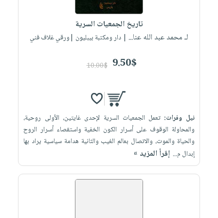
iKitab
تعليمية
أسئلة
Ai
بلا
المواضيع
يتكرر
إختيارات
تاريخ الجمعيات السرية
حدود
الأكثر
طرحها
لـ محمد عبد الله عنا...
كتب
| دار ومكتبة بيبليون |ورقي غلاف فني
الصحة
أسئلة
مبيعاً
تحميل
أكاديمية
والعناية
يتكرر
وسائل
masmu3
9.50$
الشخصية
صندوق
10.00$
طرحها
تعليمية
على
جديد
القراءة
تحميل
صندوق
Android
English
iKitab
الكل
القراءة
تحميل
books
على
أجهزة
جوائز
المطبخ
masmu3
نيل وفرات:
تعمل الجمعيات السرية لإحدى غايتين، الأولى روحية،
Android
العناية
والسفرة
على
والمحاولة الوقوف على أسرار الكون الخفية واستقصاء أسرار الروح
تحميل
جديد
الشخصية
Apple
والحياة والموت، والاتصال بعالم الغيب والثانية هدامة سياسية يراد بها
iKitab
العناية
إقرأ المزيد »
إبدال م...
الكل
على
وتصفيف
أواني
متجر
Apple
الشعر
الطهي
الهدايا
العناية
أدوات
بالجسم
أقسام
الخبز