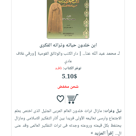
ابن خلدون حياته وتراثه الفكرى
لـ محمد عبد الله عنا...
| دار الكتب والوثائق القومية |ورقي غلاف
عادي
توفر الكتاب:
نافـد
5.10$
شحن مخفض
نيل وفرات:
مازال تراث خلدون العالم العربى الجليل الذى اختص بعلم
الاجتماع وارسى تعاليمه الأولى فريدا بين آثار التفكير الاسلامى ومازال
يحتفظ بكل قيمته وروعته وجدته فى تراث التفكير العالمى وقد عنى
إقرأ المزيد »
ال...