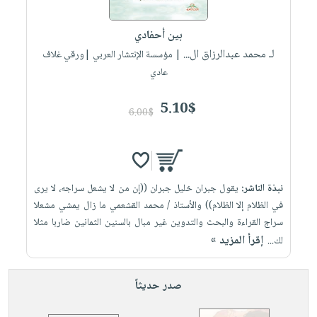
إختياراتنا
تعليمية
أسئلة
إختياراتنا
المواضيع
iKitab
يتكرر
بين أحفادي
كتب
بلا
الأكثر
طرحها
لـ محمد عبدالرزاق ال...
أكاديمية
| مؤسسة الإنتشار العربي |ورقي غلاف
الصحة
حدود
مبيعاً
تحميل
عادي
والعناية
صندوق
أسئلة
وسائل
masmu3
الشخصية
القراءة
يتكرر
تعليمية
5.10$
على
جديد
6.00$
English
طرحها
صندوق
Android
books
الكل
تحميل
القراءة
تحميل
iKitab
أجهزة
جوائز
المطبخ
masmu3
على
العناية
والسفرة
على
نبذة الناشر:
يقول جبران خليل جبران ((إن من لا يشعل سراجه، لا يرى
Android
جديد
الشخصية
Apple
في الظلام إلا الظلام)) والأستاذ / محمد القشعمي ما زال يمشي مشعلا
تحميل
العناية
سراج القراءة والبحث والتدوين غير مبال بالسنين الثمانين ضاربا مثلا
الكل
إقرأ المزيد »
iKitab
لك...
وتصفيف
أواني
متجر
على
الشعر
الطهي
الهدايا
Apple
العناية
صدر حديثاً
أدوات
بالجسم
أقسام
الخبز