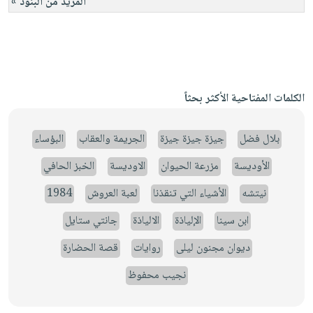
المزيد من البنود »
الكلمات المفتاحية الأكثر بحثاً
بلال فضل
جيزة جيزة جيزة
الجريمة والعقاب
البؤساء
الأوديسة
مزرعة الحيوان
الاوديسة
الخبز الحافي
نيتشه
الأشياء التي تنقذنا
لعبة العروش
1984
ابن سينا
الإلياذة
الالياذة
جانتي ستايل
ديوان مجنون ليلى
روايات
قصة الحضارة
نجيب محفوظ