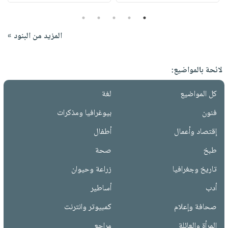
5
4
3
2
1
المزيد من البنود »
لائحة بالمواضيع:
كل المواضيع
لغة
فنون
بيوغرافيا ومذكرات
إقتصاد وأعمال
أطفال
طبخ
صحة
تاريخ وجغرافيا
زراعة وحيوان
أدب
أساطير
صحافة وإعلام
كمبيوتر وانترنت
المرأة والعائلة
مراجع