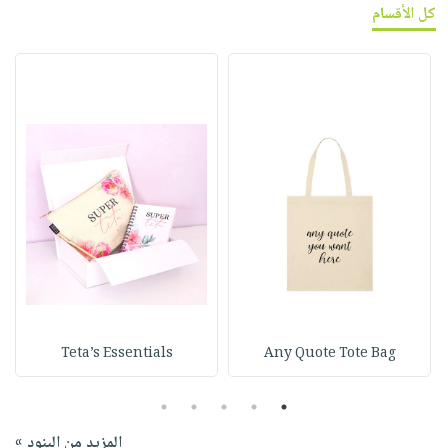
كل الأقسام
Teta’s Essentials
Any Quote Tote Bag
5
4
3
2
1
المزيد من البنود »