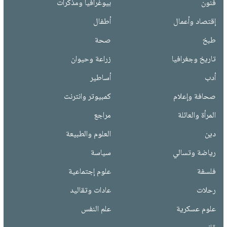
فنون
بيوغرافيا ومذكرات
إقتصاد وأعمال
أطفال
طبخ
صحة
تاريخ وجغرافيا
زراعة وحيوان
أدب
أساطير
صحافة وإعلام
كمبيوتر وانترنت
المرأة والعائلة
مراجع
دين
العلوم والطبيعة
رياضة وتسالي
سياسة
فلسفة
علوم إجتماعية
رحلات
عادات وتقاليد
علوم عسكرية
علم النفس