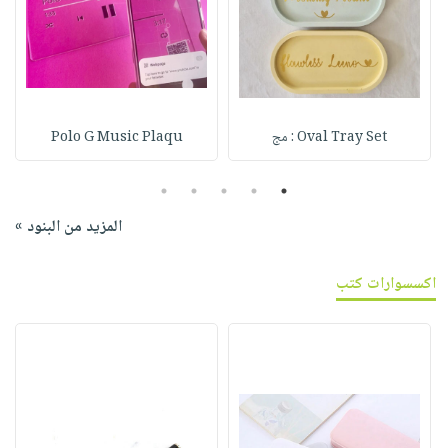
Oval Tray Set : مج
Polo G Music Plaqu
5
4
3
2
1
المزيد من البنود »
اكسسوارات كتب