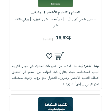
إختياراتنا
تعليمية
أسئلة
إختياراتنا
المواضيع
iKitab
يتكرر
المعلم والتعليم الأخضر ( برؤية...
كتب
بلا
الأكثر
طرحها
لـ مازن هادي كزار ال...
أكاديمية
| دار أمجد للنشر والتوزيع |ورقي غلاف
الصحة
حدود
مبيعاً
تحميل
عادي
والعناية
صندوق
أسئلة
وسائل
masmu3
الشخصية
القراءة
يتكرر
تعليمية
16.63$
على
جديد
17.50$
English
طرحها
صندوق
Android
books
الكل
تحميل
القراءة
تحميل
iKitab
أجهزة
جوائز
المطبخ
masmu3
على
العناية
والسفرة
على
نبذة الناشر:
يُعد هذا الكتاب من الإسهامات الحديثة في مجال التربية
Android
جديد
الشخصية
Apple
البيئية المستدامة، حيث يتناول فيه المؤلف دور المعلم في تحقيق
تحميل
العناية
أهداف التعليم الأخضر، وضرورة التحول نحو رؤية تربوية مستدامة
الكل
إقرأ المزيد »
iKitab
تعزز الوعي ...
وتصفيف
أواني
متجر
على
الشعر
الطهي
الهدايا
Apple
العناية
أدوات
بالجسم
أقسام
الخبز