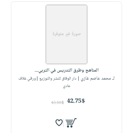
المناهج وطرق التدريس في التربي...
لـ محمد عاصم غازي
| دار الوفاق للنشر والتوزيع |ورقي غلاف
عادي
42.75$
45.00$