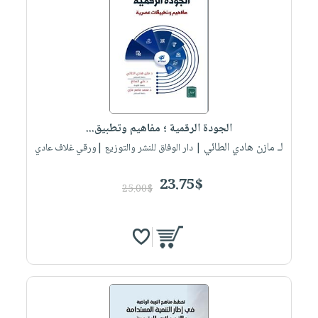
صابون
فيديوهات
عربة
أطفال
أسئلة
التسوق
مناسبات
يتكرر
طرحها
نشرة
الإصدارات
خدمات
نيل
الجودة الرقمية ؛ مفاهيم وتطبيق...
وفرات
لـ مازن هادي الطائي
| دار الوفاق للنشر والتوزيع |ورقي غلاف عادي
انشر
كتابك
23.75$
25.00$
تواصل
معنا