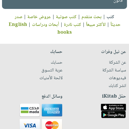
قانون
كتب
|
بحث متقدم
|
كتب صوتية
|
عروض خاصة
|
صدر
حديثاً
|
الأكثر مبيعاً
|
كتب نادرة
|
أبحاث ودراسات
|
English
books
عن نيل وفرات
حسابك
عن الشركة
حسابك
سياسة الشركة
عربة التسوق
فيديوهات
لائحة الأمنيات
انشر كتابك
حمّل iKitab
وسائل الدفع