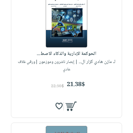
الحوكمة الإدارية والذكاء الاصط...
لـ مازن هادي كزار ال...
| إبصار ناشرون وموزعون |ورقي غلاف
عادي
21.38$
22.50$