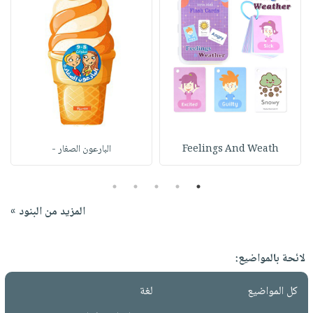
Feelings And Weath
البارعون الصغار -
5
4
3
2
1
المزيد من البنود »
لائحة بالمواضيع:
كل المواضيع
لغة