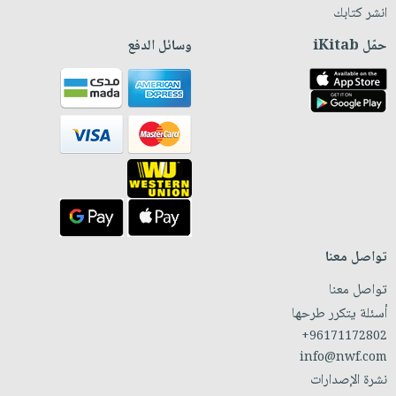
انشر كتابك
حمّل iKitab
وسائل الدفع
تواصل معنا
تواصل معنا
أسئلة يتكرر طرحها
+96171172802
info@nwf.com
نشرة الإصدارات