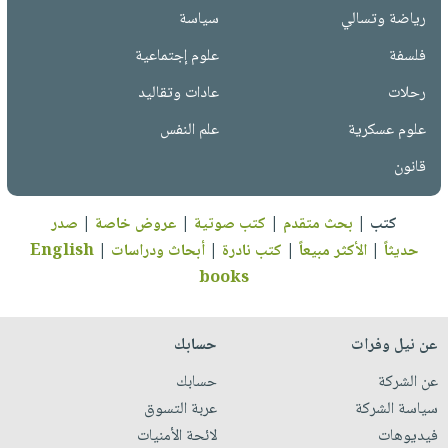
رياضة وتسالي
سياسة
فلسفة
علوم إجتماعية
رحلات
عادات وتقاليد
علوم عسكرية
علم النفس
قانون
كتب
|
بحث متقدم
|
كتب صوتية
|
عروض خاصة
|
صدر
حديثاً
|
الأكثر مبيعاً
|
كتب نادرة
|
أبحاث ودراسات
|
English
books
عن نيل وفرات
حسابك
عن الشركة
حسابك
سياسة الشركة
عربة التسوق
فيديوهات
لائحة الأمنيات