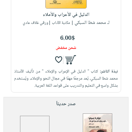
إختياراتنا
تعليمية
أسئلة
إختياراتنا
المواضيع
iKitab
يتكرر
الدليل في الأعراب والأملاء
كتب
بلا
الأكثر
طرحها
لـ محمد شطا السبكي
أكاديمية
| مكتبة الآداب |ورقي غلاف عادي
الصحة
حدود
مبيعاً
تحميل
والعناية
صندوق
أسئلة
وسائل
masmu3
6.00$
الشخصية
القراءة
يتكرر
تعليمية
على
جديد
شحن مخفض
English
طرحها
صندوق
Android
books
الكل
تحميل
القراءة
تحميل
iKitab
أجهزة
جوائز
المطبخ
masmu3
نبذة الناشر:
كتاب " الدليل في الإعراب والإملاء " من تأليف الأستاذ
على
العناية
والسفرة
على
محمد شطا السبكي، يُعد مرجعًا مهمًا في مجال النحو والإملاء، ويُستخدم
Android
جديد
الشخصية
Apple
بشكل واسع في التعليم والتدريب على قواعد اللغة العربية.
تحميل
العناية
الكل
iKitab
وتصفيف
صدر حديثاً
أواني
متجر
على
الشعر
الطهي
الهدايا
Apple
العناية
أدوات
بالجسم
أقسام
الخبز