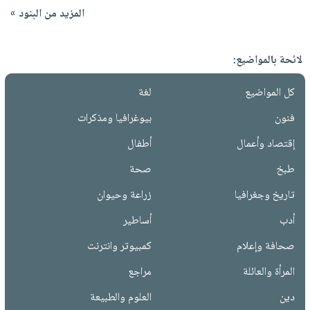
المزيد من البنود »
لائحة بالمواضيع:
كل المواضيع
لغة
فنون
بيوغرافيا ومذكرات
إقتصاد وأعمال
أطفال
طبخ
صحة
تاريخ وجغرافيا
زراعة وحيوان
أدب
أساطير
صحافة وإعلام
كمبيوتر وانترنت
المرأة والعائلة
مراجع
دين
العلوم والطبيعة