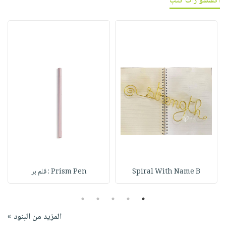
اكسسوارات كتب
Spiral With Name B
Prism Pen : قلم بر
5
4
3
2
1
المزيد من البنود »