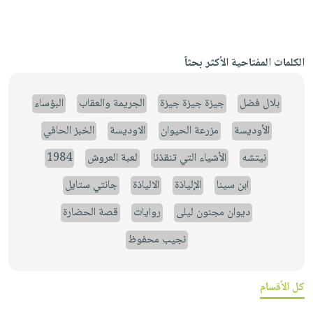
الكلمات المفتاحية الأكثر بحثاً
بلال فضل
جيزة جيزة جيزة
الجريمة والعقاب
البؤساء
الأوديسة
مزرعة الحيوان
الاوديسة
الخبز الحافي
نيتشه
الأشياء التي تنقذنا
لعبة العروش
1984
ابن سينا
الإلياذة
الالياذة
جانتي ستايل
ديوان مجنون ليلى
روايات
قصة الحضارة
نجيب محفوظ
كل الأقسام