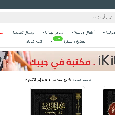
وتية
أطفال وناشئة
متجر الهدايا
وسائل تعليمية
شح
جديد
المطبخ والسفرة
انشر كتابك
ترتيب حسب: