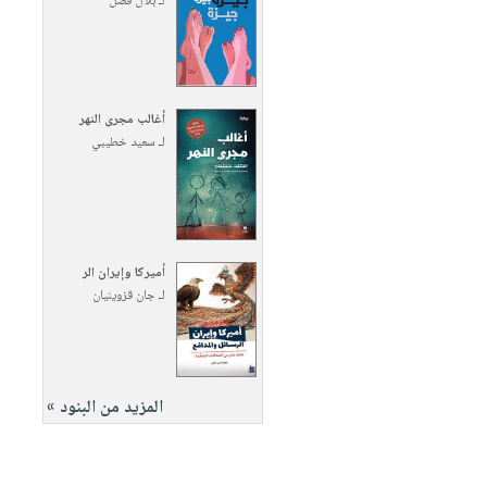
لـ
بلال فضل
أغالب مجرى النهر
لـ
سعيد خطيبي
أميركا وإيران الر
لـ
جان قزوينيان
المزيد من البنود »