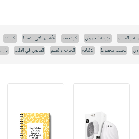
يمة والعقاب
مزرعة الحيوان
الاوديسة
الأشياء التي تنقذنا
الإلياذة
ون
نجيب محفوظ
الالياذة
الحرب والسلم
القانون في الطب
دار 