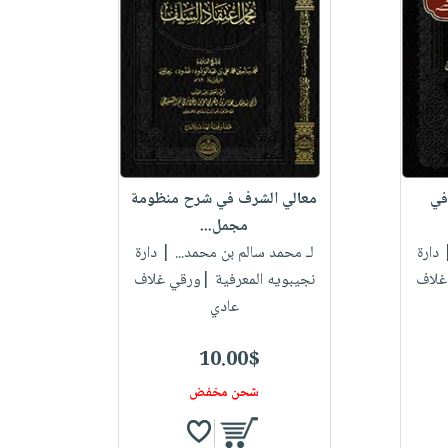
في
معالي الشرف في شرح منظومة
مجمل...
دارة
لـ محمد سالم بن محمد...
| دارة
غلاف
نجيبويه المعرفية |ورقي غلاف
عادي
10.00$
شحن مخفض