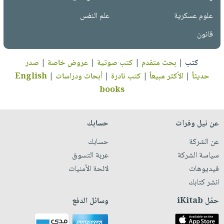
علوم عسكرية
علم النفس
قانون
كتب
|
بحث متقدم
|
كتب صوتية
|
عروض خاصة
|
صدر
حديثاً
|
الأكثر مبيعاً
|
كتب نادرة
|
أبحاث ودراسات
|
English
books
عن نيل وفرات
حسابك
عن الشركة
حسابك
سياسة الشركة
عربة التسوق
فيديوهات
لائحة الأمنيات
انشر كتابك
حمّل iKitab
وسائل الدفع