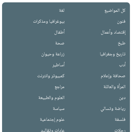
كل المواضيع
لغة
فنون
بيوغرافيا ومذكرات
إقتصاد وأعمال
أطفال
طبخ
صحة
تاريخ وجغرافيا
زراعة وحيوان
أدب
أساطير
صحافة وإعلام
كمبيوتر وانترنت
المرأة والعائلة
مراجع
دين
العلوم والطبيعة
رياضة وتسالي
سياسة
فلسفة
علوم إجتماعية
رحلات
عادات وتقاليد