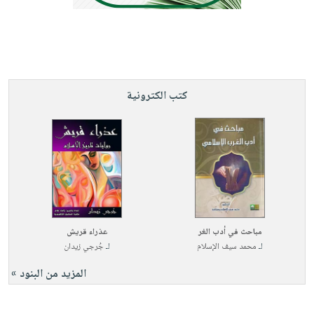
صابون
فيديوهات
عربة
أطفال
أسئلة
التسوق
مناسبات
يتكرر
طرحها
نشرة
الإصدارات
خدمات
كتب الكترونية
نيل
وفرات
انشر
كتابك
تواصل
معنا
مباحث في أدب الغر
عذراء قريش
لـ
محمد سيف الإسلام
لـ
جُرجي زيدان
المزيد من البنود »