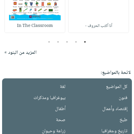
أنا أكتب الحروف -
In The Classroom
5
4
3
2
1
المزيد من البنود »
لائحة بالمواضيع:
كل المواضيع
لغة
فنون
بيوغرافيا ومذكرات
إقتصاد وأعمال
أطفال
طبخ
صحة
تاريخ وجغرافيا
زراعة وحيوان