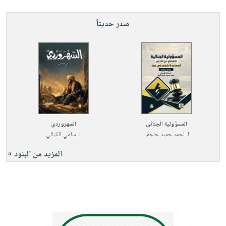
صدر حديثاً
المسؤولية الجنائي
السهروردي
لـ
أحمد حميد حاجم ا
لـ
سامي الكيالي
المزيد من البنود »