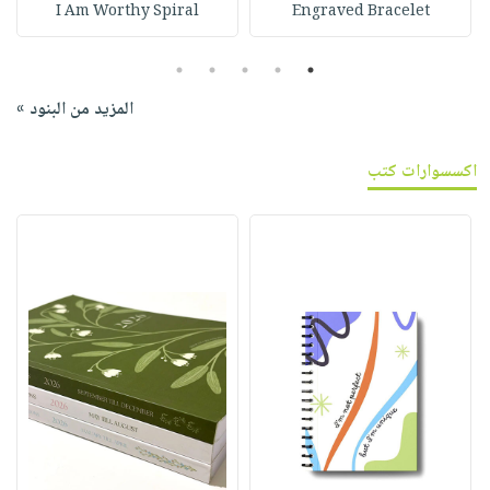
I Am Worthy Spiral
Engraved Bracelet
5
4
3
2
1
المزيد من البنود »
اكسسوارات كتب