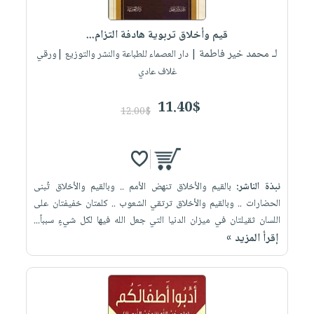
إختياراتنا
تعليمية
أسئلة
إختياراتنا
المواضيع
iKitab
يتكرر
قيم وأخلاق تربوية هادفة التزام...
كتب
بلا
الأكثر
طرحها
لـ محمد خير فاطمة
أكاديمية
| دار العصماء للطباعة والنشر والتوزيع |ورقي
الصحة
حدود
مبيعاً
تحميل
غلاف عادي
والعناية
صندوق
أسئلة
إختياراتنا
masmu3
الشخصية
القراءة
يتكرر
وسائل
11.40$
على
جديد
12.00$
English
طرحها
تعليمية
Android
books
الكل
تحميل
صندوق
تحميل
iKitab
أجهزة
القراءة
المطبخ
masmu3
على
العناية
والسفرة
على
جوائز
نبذة الناشر:
بالقيم والأخلاق تنهض الأمم .. وبالقيم والأخلاق تُبنى
Android
جديد
الشخصية
Apple
الحضارات .. وبالقيم والأخلاق ترتقي الشعوب .. كلمتان خفيفتان على
تحميل
العناية
اللسان ثقيلتان في ميزان الدنيا التي جعل الله فيها لكل شيءٍ سبباً...
الكل
إقرأ المزيد »
iKitab
وتصفيف
أواني
متجر
على
الشعر
الطهي
الهدايا
Apple
العناية
أدوات
بالجسم
أقسام
الخبز