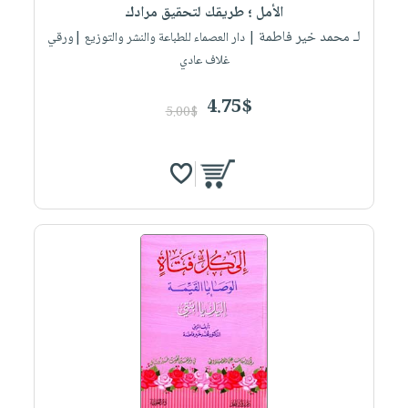
الأمل ؛ طريقك لتحقيق مرادك
لـ محمد خير فاطمة
| دار العصماء للطباعة والنشر والتوزيع |ورقي
غلاف عادي
4.75$
5.00$