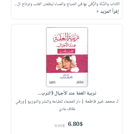
الكتاب والسُّنَّة والرُّقي بها في الصباح والمساء ليطمئن القلب وترتاح ال...
إقرأ المزيد »
تربية العفة عند الأجيال (الترب...
لـ محمد خير فاطمة
| دار العصماء للطباعة والنشر والتوزيع |ورقي
غلاف عادي
6.80$
8.00$