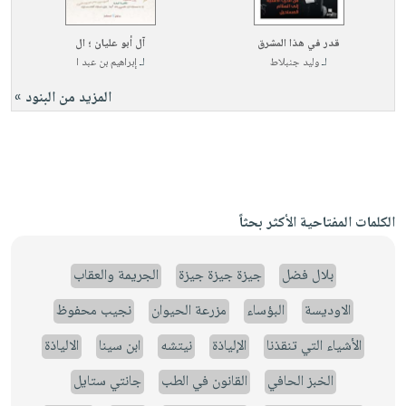
قدر في هذا المشرق
آل أبو عليان ؛ ال
لـ
وليد جنبلاط
لـ
إبراهيم بن عبد ا
المزيد من البنود »
الكلمات المفتاحية الأكثر بحثاً
بلال فضل
جيزة جيزة جيزة
الجريمة والعقاب
الاوديسة
البؤساء
مزرعة الحيوان
نجيب محفوظ
الأشياء التي تنقذنا
الإلياذة
نيتشه
ابن سينا
الالياذة
الخبز الحافي
القانون في الطب
جانتي ستايل