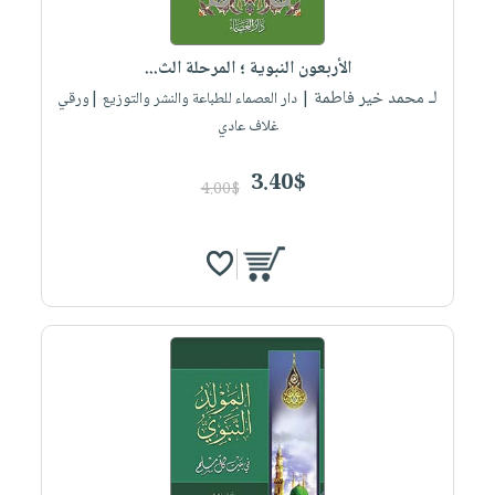
الأربعون النبوية ؛ المرحلة الث...
لـ محمد خير فاطمة
| دار العصماء للطباعة والنشر والتوزيع |ورقي
غلاف عادي
3.40$
4.00$