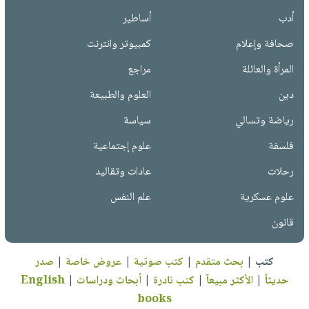
أدب
أساطير
صحافة وإعلام
كمبيوتر وانترنت
المرأة والعائلة
مراجع
دين
العلوم والطبيعة
رياضة وتسالي
سياسة
فلسفة
علوم إجتماعية
رحلات
عادات وتقاليد
علوم عسكرية
علم النفس
قانون
كتب
|
بحث متقدم
|
كتب صوتية
|
عروض خاصة
|
صدر
حديثاً
|
الأكثر مبيعاً
|
كتب نادرة
|
أبحاث ودراسات
|
English
books