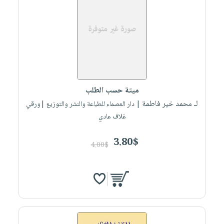
صابون
فيديوهات
عربة
أطفال
أسئلة
التسوق
مناسبات
يتكرر
طرحها
نشرة
الإصدارات
خدمات
نيل
ميتة حسب الطلب
وفرات
لـ محمد خير فاطمة
| دار العصماء للطباعة والنشر والتوزيع |ورقي
انشر
غلاف عادي
كتابك
تواصل
3.80$
4.00$
معنا