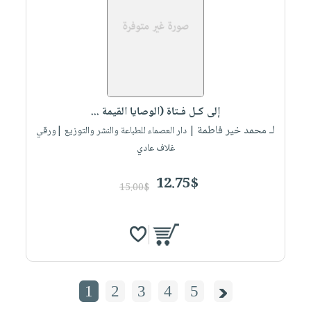
إلى كـل فـتاة (الوصايا القيمة ...
لـ محمد خير فاطمة
| دار العصماء للطباعة والنشر والتوزيع |ورقي
غلاف عادي
12.75$
15.00$
1
2
3
4
5