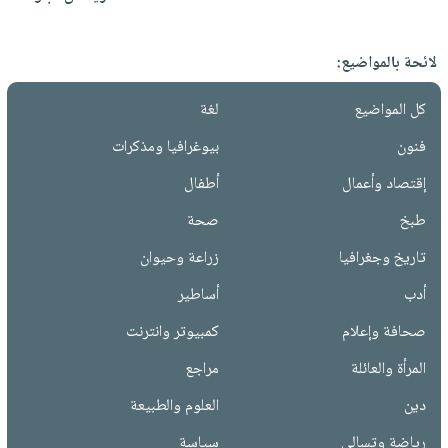
لائحة بالمواضيع:
كل المواضيع
لغة
فنون
بيوغرافيا ومذكرات
إقتصاد وأعمال
أطفال
طبخ
صحة
تاريخ وجغرافيا
زراعة وحيوان
أدب
أساطير
صحافة وإعلام
كمبيوتر وانترنت
المرأة والعائلة
مراجع
دين
العلوم والطبيعة
رياضة وتسالي
سياسة