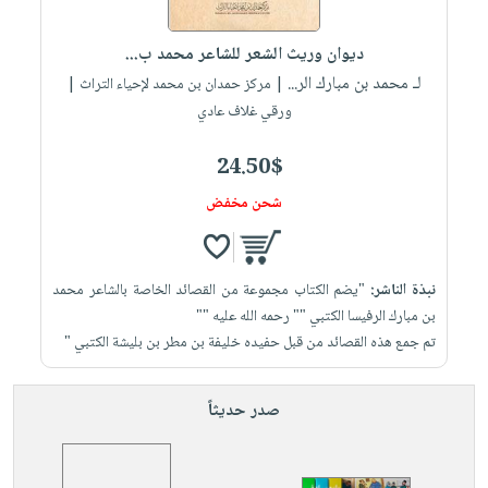
إختياراتنا
تعليمية
أسئلة
إختياراتنا
المواضيع
iKitab
يتكرر
ديوان وريث الشعر للشاعر محمد ب...
كتب
بلا
الأكثر
طرحها
لـ محمد بن مبارك الر...
أكاديمية
| مركز حمدان بن محمد لإحياء التراث |
الصحة
حدود
مبيعاً
تحميل
ورقي غلاف عادي
والعناية
صندوق
أسئلة
إختياراتنا
masmu3
الشخصية
القراءة
يتكرر
وسائل
24.50$
على
جديد
English
طرحها
تعليمية
Android
شحن مخفض
books
الكل
تحميل
صندوق
تحميل
iKitab
أجهزة
القراءة
المطبخ
masmu3
على
العناية
والسفرة
على
جوائز
نبذة الناشر:
"يضم الكتاب مجموعة من القصائد الخاصة بالشاعر محمد
Android
جديد
الشخصية
Apple
بن مبارك الرفيسا الكتبي "" رحمه الله عليه ""
تحميل
العناية
تم جمع هذه القصائد من قبل حفيده خليفة بن مطر بن بليشة الكتبي "
الكل
iKitab
وتصفيف
أواني
متجر
على
الشعر
صدر حديثاً
الطهي
الهدايا
Apple
العناية
أدوات
بالجسم
أقسام
الخبز