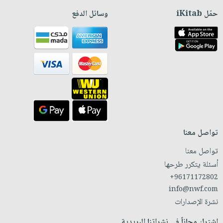
حمّل iKitab
وسائل الدفع
تواصل معنا
تواصل معنا
أسئلة يتكرر طرحها
+96171172802
info@nwf.com
نشرة الإصدارات
اشترك مجاناً في نشراتنا البريدية