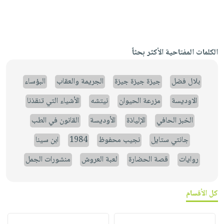
الكلمات المفتاحية الأكثر بحثاً
بلال فضل
جيزة جيزة جيزة
الجريمة والعقاب
البؤساء
الاوديسة
مزرعة الحيوان
نيتشه
الأشياء التي تنقذنا
الخبز الحافي
الإلياذة
الأوديسة
القانون في الطب
جانتي ستايل
نجيب محفوظ
1984
ابن سينا
روايات
قصة الحضارة
لعبة العروش
منشورات الجمل
كل الأقسام