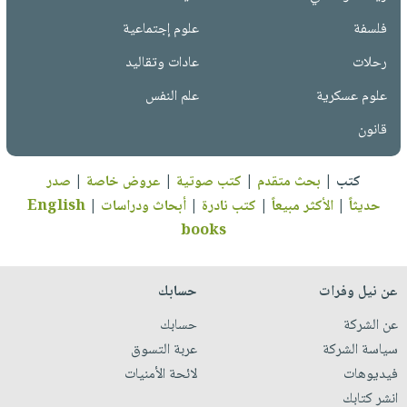
فلسفة
علوم إجتماعية
رحلات
عادات وتقاليد
علوم عسكرية
علم النفس
قانون
كتب
|
بحث متقدم
|
كتب صوتية
|
عروض خاصة
|
صدر
حديثاً
|
الأكثر مبيعاً
|
كتب نادرة
|
أبحاث ودراسات
|
English
books
عن نيل وفرات
حسابك
عن الشركة
حسابك
سياسة الشركة
عربة التسوق
فيديوهات
لائحة الأمنيات
انشر كتابك