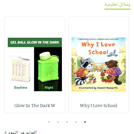
وسائل تعليمية
Glow In The Dark W
Why I Love School
5
4
3
2
1
المزيد من البنود »