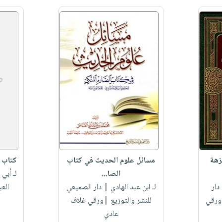
زهة
مسائل علوم الحديث في كتاب
كتاب ا
الصا...
لـ أبي
دار
لـ ابن عبد الهادي
| دار الصميعي
الع
|ورقي
للنشر والتوزيع |ورقي غلاف
عادي