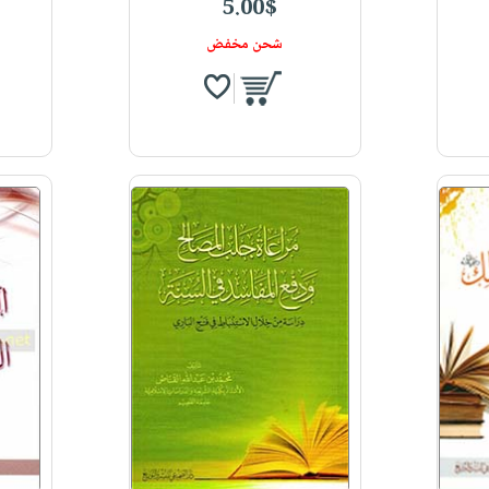
5.00$
شحن مخفض