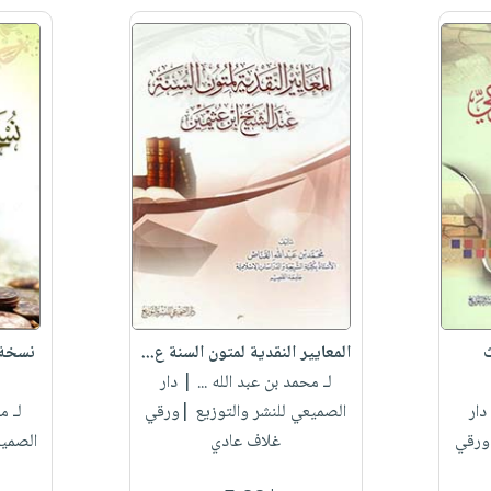
ث
المعايير النقدية لمتون السنة ع...
نسخة 
لـ محمد بن عبد الله ...
| دار
ار
الصميعي للنشر والتوزيع |ورقي
لـ م
|ورقي
غلاف عادي
الصميع