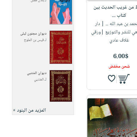
لـ
بلال فضل
ظ من غريب الحديث بين
كتاب ...
حمد بن عبد الله ...
| دار
ي للنشر والتوزيع |ورقي
ديوان مجنون ليلى
غلاف عادي
لـ
قيس بن الملوح
6.00$
شحن مخفض
ديوان المتنبي
لـ
المتنبي
المزيد من البنود »