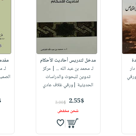
ة
مدخل لتدريس أحاديث الأحكام
مقدما
ار
لـ محمد بن عبد الله ...
| مركز
لـ م
ورقي
تدوين للبحوث والدراسات
الصميع
الحديثية |ورقي غلاف عادي
$
2.55$
3.00$
شحن مخفض