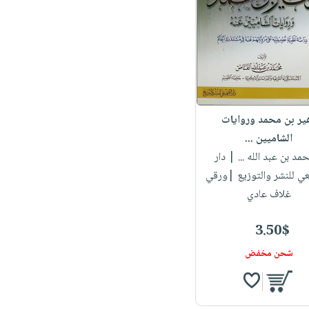
ير بن محمد وروايات
الشاميين ...
حمد بن عبد الله ...
| دار
ي للنشر والتوزيع |ورقي
غلاف عادي
3.50$
شحن مخفض