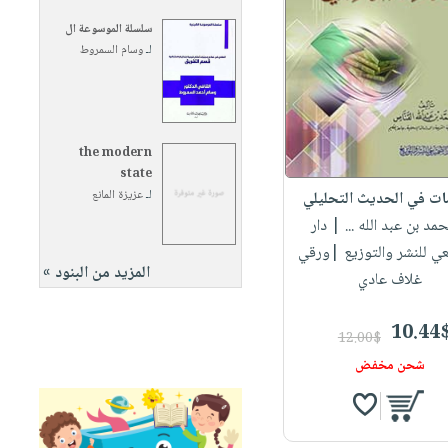
سلسلة الموسوعة ال
لـ
وسام السمروط
the modern
state
لـ
عزيزة المانع
ت في الحديث التحليلي
حمد بن عبد الله ...
| دار
ي للنشر والتوزيع |ورقي
المزيد من البنود »
غلاف عادي
10.44
12.00$
شحن مخفض