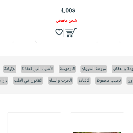
4.00$
شحن مخفض
يمة والعقاب
مزرعة الحيوان
الاوديسة
الأشياء التي تنقذنا
الإلياذة
ون
نجيب محفوظ
الالياذة
الحرب والسلم
القانون في الطب
دار 