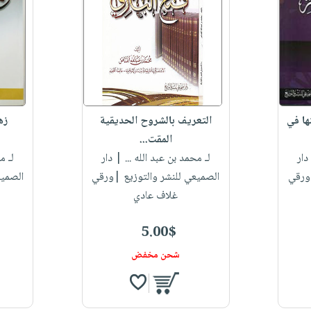
ها في
التعريف بالشروح الحديقية
زه
المقت...
ار
لـ محمد بن عبد الله ...
| دار
لـ م
|ورقي
الصميعي للنشر والتوزيع |ورقي
الصميع
غلاف عادي
5.00$
شحن مخفض