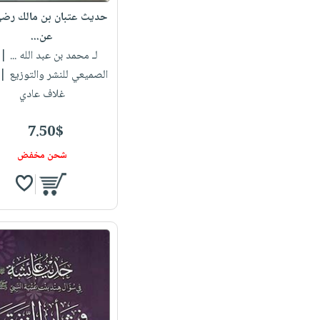
حديث عتبان بن مالك رضي 
عن...
لـ محمد بن عبد الله ...
| د
الصميعي للنشر والتوزيع 
غلاف عادي
7.50$
شحن مخفض