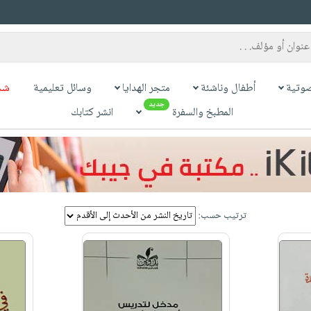
وتية
أطفال وناشئة
متجر الهدايا
وسائل تعليمية
شح
جديد
المطبخ والسفرة
انشر كتابك
ترتيب حسب: