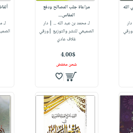
الله
مراعاة جلب المصالح ودفع
ألفا
المفاس...
ار
لـ محمد بن عبد الله ...
| دار
لـ م
|ورقي
الصميعي للنشر والتوزيع |ورقي
الصميع
غلاف عادي
4.00$
شحن مخفض