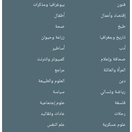
فنون
بيوغرافيا ومذكرات
إقتصاد وأعمال
أطفال
طبخ
صحة
تاريخ وجغرافيا
زراعة وحيوان
أدب
أساطير
صحافة وإعلام
كمبيوتر وانترنت
المرأة والعائلة
مراجع
دين
العلوم والطبيعة
رياضة وتسالي
سياسة
فلسفة
علوم إجتماعية
رحلات
عادات وتقاليد
علوم عسكرية
علم النفس