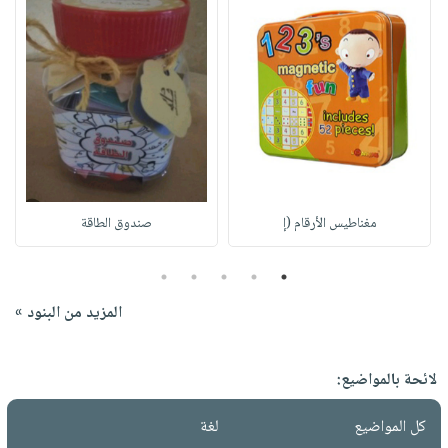
مغناطيس الأرقام (إ
صندوق الطاقة
5
4
3
2
1
المزيد من البنود »
لائحة بالمواضيع:
كل المواضيع
لغة