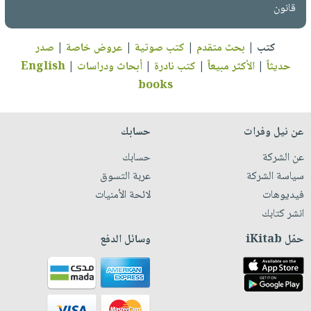
قانون
كتب
|
بحث متقدم
|
كتب صوتية
|
عروض خاصة
|
صدر
حديثاً
|
الأكثر مبيعاً
|
كتب نادرة
|
أبحاث ودراسات
|
English
books
عن نيل وفرات
حسابك
عن الشركة
حسابك
سياسة الشركة
عربة التسوق
فيديوهات
لائحة الأمنيات
انشر كتابك
حمّل iKitab
وسائل الدفع