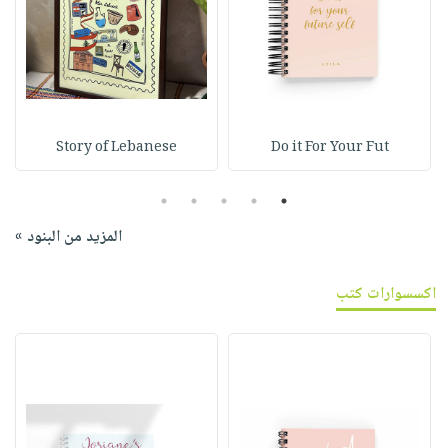
Story of Lebanese
Do it For Your Fut
5
4
3
2
1
المزيد من البنود »
اكسسوارات كتب