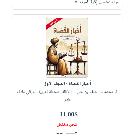
إقرأ المزيد »
صابون
لغرابة تفاص...
فيديوهات
عربة
أطفال
أسئلة
التسوق
مناسبات
يتكرر
طرحها
نشرة
الإصدارات
خدمات
نيل
وفرات
انشر
كتابك
تواصل
أخبار القضاة ؛ المجلد الأول
معنا
لـ محمد بن خلف بن حي...
| وكالة الصحافة العربية |ورقي غلاف
عادي
11.00$
شحن مخفض