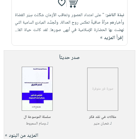
نبذة الناشر:
" على امتداد العصور وتعاقب الأزمان، شكّلت سِيَر القضاة
وأخبارهم مرآةً صافيةً تعكس روح العدالة، وتُجسِّد المبادئ السامية التي
نهضت بها الحضارة الإسلامية في أبهى صورها. لقد كانت حياة القا...
إقرأ المزيد »
صدر حديثاً
مقالات في نقد فكر
سلسلة الموسوعة ال
لـ
شعبان منير
لـ
وسام السمروط
المزيد من البنود »