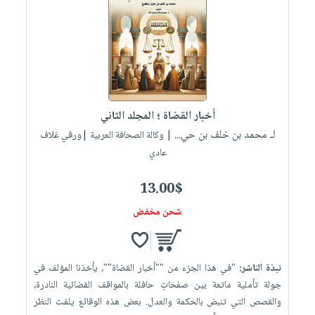
العناية
الأكثر
شحن
أدوات
بالأسنان
مبيعاً
مجاني
المائدة
الحمية
العودة
بنود
الأوعية
والتغذية
للمدارس
مختارة
والتخزين
اشتراكات
اكسسوارات
أدوات
كتب
كل
بحث
أخبار القضاة ؛ المجلد الثاني
المطبخ
الاشتراكات
اكسسوارات
متقدم
لـ محمد بن خلف بن حي...
| وكالة الصحافة العربية |ورقي غلاف
منزلية
صندوق
عادي
القراءة
اكسسوارات
13.00$
iKitab
ملابس
نيل
بلا
شحن مخفض
مطرزات
وفرات
حدود
حقائب
عن
حسابك
حلي
الشركة
نبذة الناشر:
"في هذا الجزء من ""أخبار القضاة""، يأخذنا المؤلف في
عناية
لائحة
سياسة
جولة تأملية ماتعة بين صفحاتٍ حافلة بالمواقف القضائية النادرة،
بالذات
الأمنيات
والقصص التي تنبض بالحكمة والعدل. بعض هذه الوقائع يلفت النظر
الشركة