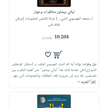
إختياراتنا
تعليمية
أسئلة
إختياراتنا
المواضيع
iKitab
يتكرر
ليالي بيشاور مناظرات وحوار
كتب
بلا
الأكثر
طرحها
لـ محمد الموسوي الشي...
أكاديمية
| شركة الأعلمي للمطبوعات |ورقي
الصحة
حدود
مبيعاً
تحميل
غلاف فني
والعناية
صندوق
أسئلة
وسائل
masmu3
الشخصية
القراءة
يتكرر
تعليمية
10.20$
على
جديد
12.00$
English
طرحها
صندوق
Android
books
الكل
تحميل
القراءة
تحميل
iKitab
أجهزة
جوائز
المطبخ
masmu3
على
العناية
والسفرة
على
نيل وفرات:
يؤكد آية الله السيّد الموسوي الملقب بـ: (سلطان الواعظين
Android
جديد
الشخصية
Apple
الشيرازي) في مقدمة كتابه هذا "ليالي بيشاور" على أهمية التقارب بين
تحميل
العناية
المسلمين، كما ينبه إلى ضرورة إلقاء الخلافات والخصومات التي بثها...
الكل
إقرأ المزيد »
iKitab
وتصفيف
أواني
متجر
على
الشعر
الطهي
الهدايا
Apple
العناية
أدوات
بالجسم
أقسام
الخبز