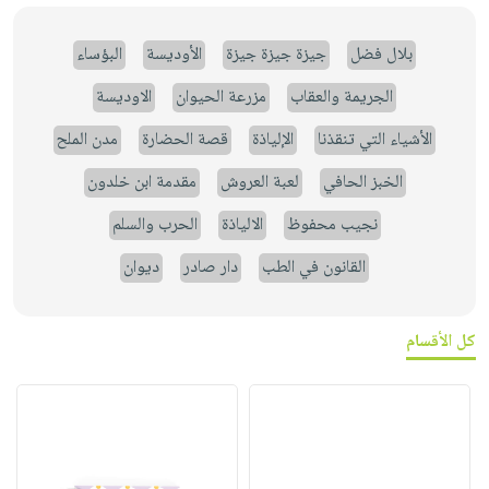
بلال فضل
جيزة جيزة جيزة
الأوديسة
البؤساء
الجريمة والعقاب
مزرعة الحيوان
الاوديسة
الأشياء التي تنقذنا
الإلياذة
قصة الحضارة
مدن الملح
الخبز الحافي
لعبة العروش
مقدمة ابن خلدون
نجيب محفوظ
الالياذة
الحرب والسلم
القانون في الطب
دار صادر
ديوان
كل الأقسام