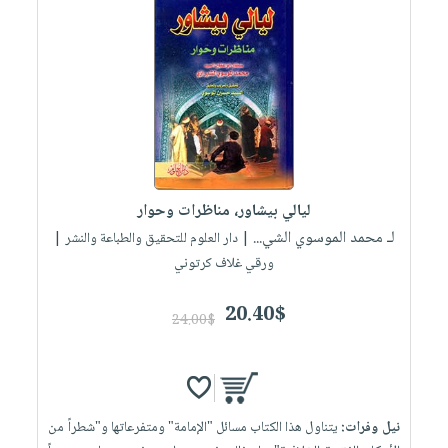
صابون
فيديوهات
عربة
أطفال
أسئلة
التسوق
مناسبات
يتكرر
طرحها
نشرة
الإصدارات
خدمات
نيل
وفرات
ليالي بيشاور، مناظرات وحوار
انشر
لـ محمد الموسوي الشي...
| دار العلوم للتحقيق والطباعة والنشر |
كتابك
ورقي غلاف كرتوني
تواصل
معنا
20.40$
24.00$
نيل وفرات:
يتناول هذا الكتاب مسائل "الإمامة" ومتفرعاتها و"شطراً من