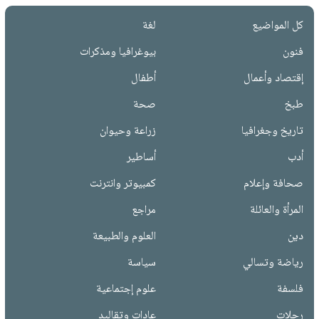
كل المواضيع
لغة
فنون
بيوغرافيا ومذكرات
إقتصاد وأعمال
أطفال
طبخ
صحة
تاريخ وجغرافيا
زراعة وحيوان
أدب
أساطير
صحافة وإعلام
كمبيوتر وانترنت
المرأة والعائلة
مراجع
دين
العلوم والطبيعة
رياضة وتسالي
سياسة
فلسفة
علوم إجتماعية
رحلات
عادات وتقاليد