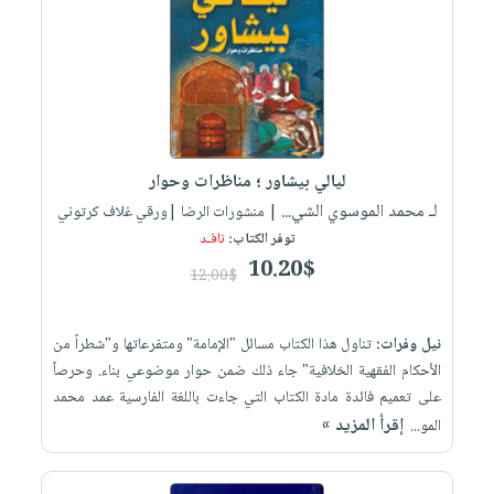
العناية
الأكثر
شحن
أدوات
بالأسنان
مبيعاً
مجاني
المائدة
الحمية
العودة
بنود
الأوعية
والتغذية
للمدارس
مختارة
والتخزين
اشتراكات
اكسسوارات
أدوات
كتب
كل
بحث
ليالي بيشاور ؛ مناظرات وحوار
المطبخ
الاشتراكات
اكسسوارات
متقدم
لـ محمد الموسوي الشي...
| منشورات الرضا |ورقي غلاف كرتوني
منزلية
صندوق
توفر الكتاب:
نافـد
القراءة
10.20$
اكسسوارات
12.00$
iKitab
ملابس
نيل
بلا
مطرزات
وفرات
نيل وفرات:
تناول هذا الكتاب مسائل "الإمامة" ومتفرعاتها و"شطراً من
حدود
حقائب
الأحكام الفقهية الخلافية" جاء ذلك ضمن حوار موضوعي بناء. وحرصاً
عن
حسابك
على تعميم فائدة مادة الكتاب التي جاءت باللغة الفارسية عمد محمد
حلي
الشركة
إقرأ المزيد »
المو...
عناية
لائحة
سياسة
بالذات
الأمنيات
الشركة