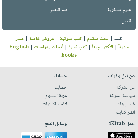
علوم عسكرية
علم النفس
قانون
كتب
|
بحث متقدم
|
كتب صوتية
|
عروض خاصة
|
صدر
حديثاً
|
الأكثر مبيعاً
|
كتب نادرة
|
أبحاث ودراسات
|
English
books
عن نيل وفرات
حسابك
عن الشركة
حسابك
سياسة الشركة
عربة التسوق
فيديوهات
لائحة الأمنيات
انشر كتابك
حمّل iKitab
وسائل الدفع