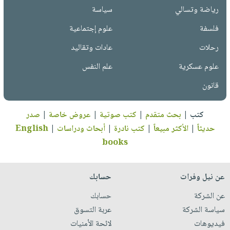
رياضة وتسالي
سياسة
فلسفة
علوم إجتماعية
رحلات
عادات وتقاليد
علوم عسكرية
علم النفس
قانون
كتب
|
بحث متقدم
|
كتب صوتية
|
عروض خاصة
|
صدر
حديثاً
|
الأكثر مبيعاً
|
كتب نادرة
|
أبحاث ودراسات
|
English
books
عن نيل وفرات
حسابك
عن الشركة
حسابك
سياسة الشركة
عربة التسوق
فيديوهات
لائحة الأمنيات