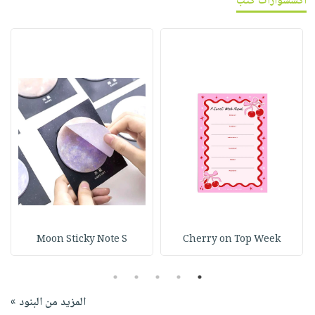
اكسسوارات كتب
Moon Sticky Note S
Cherry on Top Week
5
4
3
2
1
المزيد من البنود »