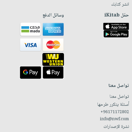
انشر كتابك
حمّل iKitab
وسائل الدفع
تواصل معنا
تواصل معنا
أسئلة يتكرر طرحها
+96171172802
info@nwf.com
نشرة الإصدارات