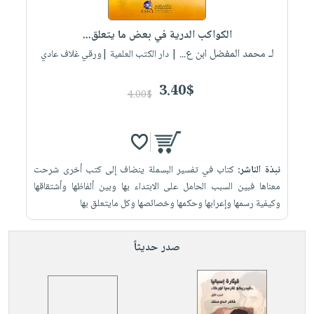
إختياراتنا
تعليمية
أسئلة
إختياراتنا
المواضيع
iKitab
يتكرر
الكواكب الدرية في بعض ما يتعلق...
كتب
بلا
الأكثر
طرحها
لـ محمد المفضل ابن ع...
أكاديمية
| دار الكتب العلمية |ورقي غلاف عادي
الصحة
حدود
مبيعاً
تحميل
والعناية
صندوق
أسئلة
وسائل
masmu3
3.40$
الشخصية
القراءة
4.00$
يتكرر
تعليمية
على
جديد
English
طرحها
صندوق
Android
books
الكل
تحميل
القراءة
تحميل
iKitab
أجهزة
جوائز
المطبخ
masmu3
نبذة الناشر:
كتاب في تفسير البسملة ينضاف إلى كتب أخرى شرحت
على
العناية
والسفرة
على
معناها فبين السبب الحامل على الابتداء بها وبين ألفاظها وأشتقاقها
Android
جديد
الشخصية
Apple
وكيفية رسمها وإعرابها وحكمها وخصائصها وكل مايتعلق بها
تحميل
العناية
الكل
iKitab
وتصفيف
صدر حديثاً
أواني
متجر
على
الشعر
الطهي
الهدايا
Apple
العناية
أدوات
بالجسم
أقسام
الخبز