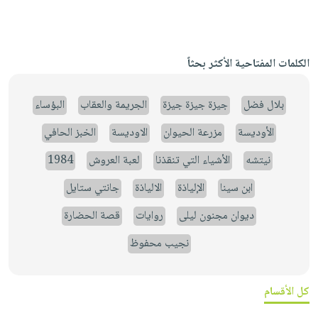
الكلمات المفتاحية الأكثر بحثاً
بلال فضل
جيزة جيزة جيزة
الجريمة والعقاب
البؤساء
الأوديسة
مزرعة الحيوان
الاوديسة
الخبز الحافي
نيتشه
الأشياء التي تنقذنا
لعبة العروش
1984
ابن سينا
الإلياذة
الالياذة
جانتي ستايل
ديوان مجنون ليلى
روايات
قصة الحضارة
نجيب محفوظ
كل الأقسام