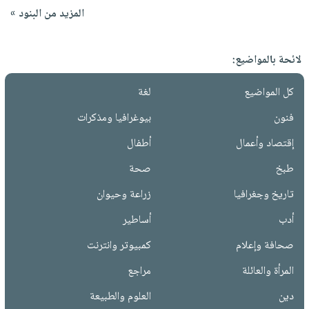
المزيد من البنود »
لائحة بالمواضيع:
كل المواضيع
لغة
فنون
بيوغرافيا ومذكرات
إقتصاد وأعمال
أطفال
طبخ
صحة
تاريخ وجغرافيا
زراعة وحيوان
أدب
أساطير
صحافة وإعلام
كمبيوتر وانترنت
المرأة والعائلة
مراجع
دين
العلوم والطبيعة