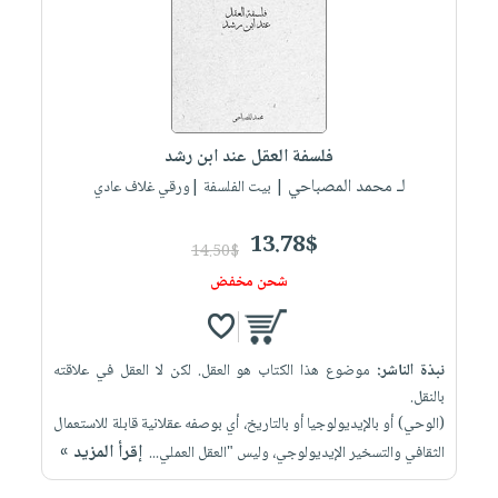
العناية
الأكثر
شحن
أدوات
بالأسنان
مبيعاً
مجاني
المائدة
الحمية
العودة
بنود
الأوعية
والتغذية
للمدارس
مختارة
والتخزين
اشتراكات
اكسسوارات
فلسفة العقل عند ابن رشد
أدوات
كتب
كل
بحث
لـ محمد المصباحي
المطبخ
| بيت الفلسفة |ورقي غلاف عادي
الاشتراكات
اكسسوارات
متقدم
منزلية
صندوق
13.78$
14.50$
القراءة
اكسسوارات
شحن مخفض
iKitab
ملابس
نيل
بلا
مطرزات
وفرات
حدود
نبذة الناشر:
موضوع هذا الكتاب هو العقل. لكن لا العقل في علاقته
حقائب
عن
حسابك
بالنقل.
حلي
الشركة
(الوحي) أو بالإيديولوجيا أو بالتاريخ، أي بوصفه عقلانية قابلة للاستعمال
عناية
لائحة
سياسة
إقرأ المزيد »
الثقافي والتسخير الإيديولوجي، وليس "العقل العملي...
بالذات
الأمنيات
الشركة