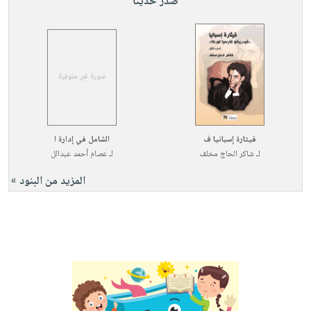
صدر حديثاً
قيثارة إسبانيا ف
الشامل في إدارة ا
لـ
شاكر الحاج مخلف
لـ
عصام أحمد عبدالل
المزيد من البنود »