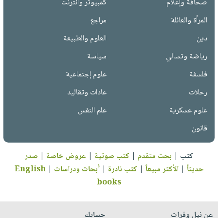
صحافة وإعلام
كمبيوتر وانترنت
المرأة والعائلة
مراجع
دين
العلوم والطبيعة
رياضة وتسالي
سياسة
فلسفة
علوم إجتماعية
رحلات
عادات وتقاليد
علوم عسكرية
علم النفس
قانون
كتب
|
بحث متقدم
|
كتب صوتية
|
عروض خاصة
|
صدر
حديثاً
|
الأكثر مبيعاً
|
كتب نادرة
|
أبحاث ودراسات
|
English
books
عن نيل وفرات
حسابك