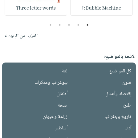
Bubble Machine : آ
Three letter words
5
4
3
2
1
المزيد من البنود »
لائحة بالمواضيع:
كل المواضيع
لغة
فنون
بيوغرافيا ومذكرات
إقتصاد وأعمال
أطفال
طبخ
صحة
تاريخ وجغرافيا
زراعة وحيوان
أدب
أساطير