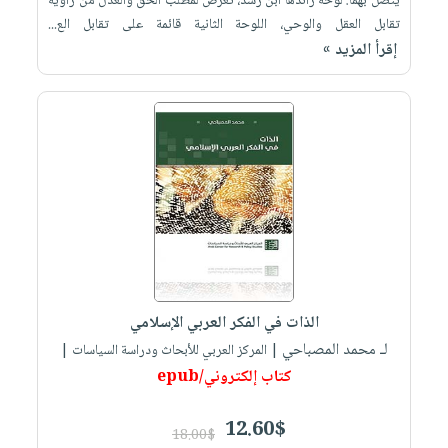
يتّصل بهما: لوحة رائدها ابن رُشْد، تَعْرض لمطلب الحقّ والعَدْل من زاوية
تقابل العقل والوحي، اللوحة الثانية قائمة على تقابل الع...
إقرأ المزيد »
الذات في الفكر العربي الإسلامي
لـ محمد المصباحي
| المركز العربي للأبحاث ودراسة السياسات |
كتاب إلكتروني/epub
12.60$
18.00$