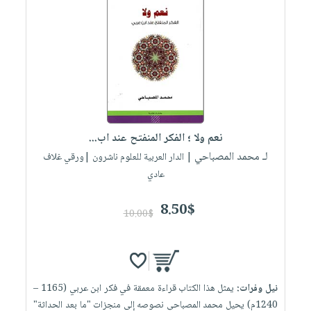
نعم ولا ؛ الفكر المنفتح عند اب...
لـ محمد المصباحي
| الدار العربية للعلوم ناشرون |ورقي غلاف
عادي
8.50$
10.00$
نيل وفرات:
يمثل هذا الكتاب قراءة معمقة في فكر ابن عربي (1165 –
1240م) يحيل محمد المصباحي نصوصه إلى منجزات "ما بعد الحداثة"