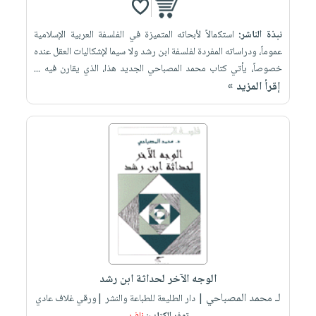
نبذة الناشر:
استكمالاً لأبحاثه المتميزة في الفلسفة العربية الإسلامية
عموماً، ودراساته المفردة لفلسفة ابن رشد ولا سيما لإشكاليات العقل عنده
خصوصاً، يأتي كتاب محمد المصباحي الجديد هذا، الذي يقارن فيه ...
إقرأ المزيد »
الوجه الآخر لحداثة ابن رشد
لـ محمد المصباحي
| دار الطليعة للطباعة والنشر |ورقي غلاف عادي