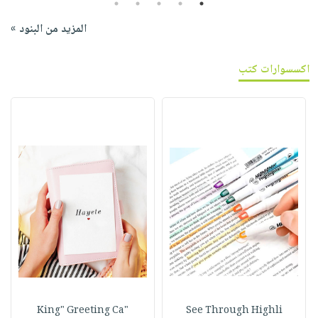
5
4
3
2
1
المزيد من البنود »
اكسسوارات كتب
"King" Greeting Ca
See Through Highli