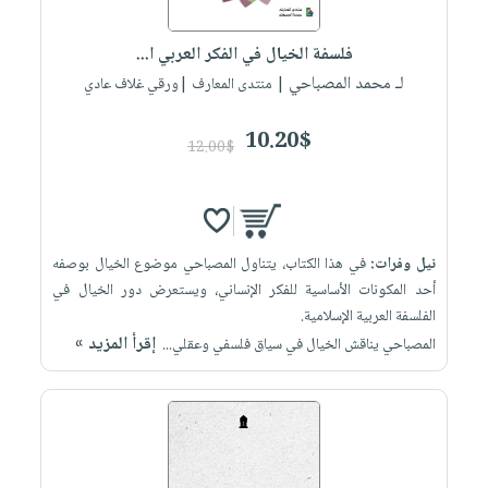
إختياراتنا
تعليمية
أسئلة
إختياراتنا
المواضيع
iKitab
يتكرر
فلسفة الخيال في الفكر العربي ا...
كتب
بلا
الأكثر
طرحها
لـ محمد المصباحي
أكاديمية
| منتدى المعارف |ورقي غلاف عادي
الصحة
حدود
مبيعاً
تحميل
والعناية
صندوق
أسئلة
وسائل
masmu3
10.20$
الشخصية
القراءة
12.00$
يتكرر
تعليمية
على
جديد
English
طرحها
صندوق
Android
books
الكل
تحميل
القراءة
تحميل
iKitab
أجهزة
جوائز
المطبخ
masmu3
نيل وفرات:
في هذا الكتاب، يتناول المصباحي موضوع الخيال بوصفه
على
العناية
والسفرة
على
أحد المكونات الأساسية للفكر الإنساني، ويستعرض دور الخيال في
Android
جديد
الشخصية
Apple
الفلسفة العربية الإسلامية.
تحميل
العناية
إقرأ المزيد »
المصباحي يناقش الخيال في سياق فلسفي وعقلي...
الكل
iKitab
وتصفيف
أواني
متجر
على
الشعر
الطهي
الهدايا
Apple
العناية
أدوات
بالجسم
أقسام
الخبز