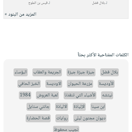
لـ
بلال فضل
لـ
قيس بن الملوح
المزيد من البنود »
الكلمات المفتاحية الأكثر بحثاً
بلال فضل
جيزة جيزة جيزة
الجريمة والعقاب
البؤساء
الأوديسة
مزرعة الحيوان
الاوديسة
الخبز الحافي
نيتشه
الأشياء التي تنقذنا
لعبة العروش
1984
ابن سينا
الإلياذة
الالياذة
جانتي ستايل
ديوان مجنون ليلى
روايات
قصة الحضارة
نجيب محفوظ