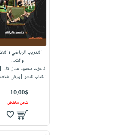
التدريب الرياضي ؛ النظ
والت...
لـ عزت محمود عادل كا...
| 
الكتاب للنشر |ورقي غلاف
10.00$
شحن مخفض