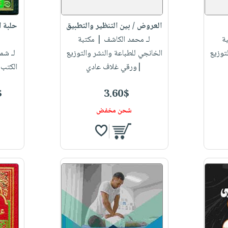
العروض / بين التنظير والتطبيق
حلبة ا
ة
لـ محمد الكاشف
| مكتبة
توزيع
الخانجي للطباعة والنشر والتوزيع
لـ شم
|ورقي غلاف عادي
الكتب 
$
3.60$
شحن مخفض