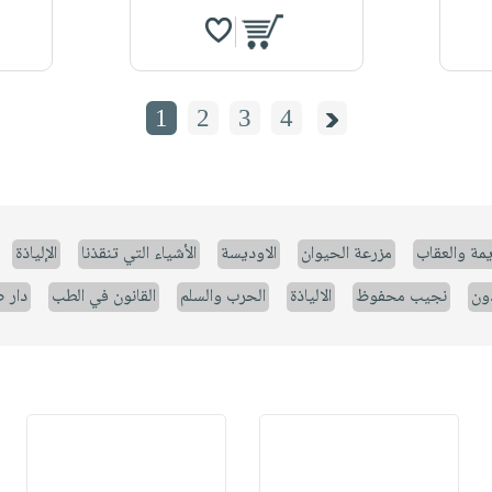
1
2
3
4
يمة والعقاب
مزرعة الحيوان
الاوديسة
الأشياء التي تنقذنا
الإلياذة
ون
نجيب محفوظ
الالياذة
الحرب والسلم
القانون في الطب
دار 