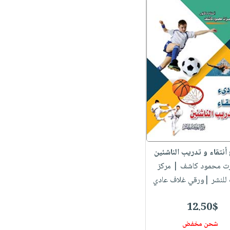
أنتقاء و تدريب الناشئين
زت محمود كاشف
| مركز
 للنشر |ورقي غلاف عادي
12.50$
شحن مخفض