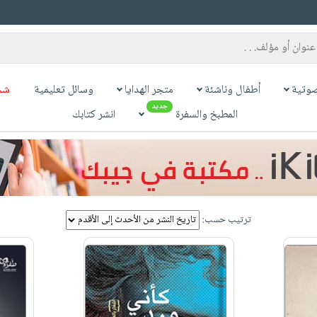
وتية
أطفال وناشئة
متجر الهدايا
وسائل تعليمية
شح
جديد
المطبخ والسفرة
انشر كتابك
ترتيب حسب: