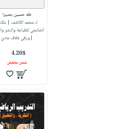
طه حسين بصيرا
لـ محمد الكاشف
| مكتب
الخانجي للطباعة والنشر وال
|ورقي غلاف عادي
4.20$
شحن مخفض