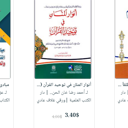
اً ...
أنوار المنان في توحيد القرآن (...
مبادئ 
دار
لـ أحمد رضا خان الحن...
| دار
لـ ع
 عادي
الكتب العلمية |ورقي غلاف عادي
الكتاب
3.40$
4.00$