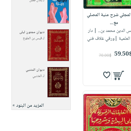
لـ
بلال فضل
لمجلي شرح منية المصلي
مع...
س الدين محمد بن...
| دار
ديوان مجنون ليلى
العلمية |ورقي غلاف فني
لـ
قيس بن الملوح
59.50
70.00$
ديوان المتنبي
لـ
المتنبي
المزيد من البنود »