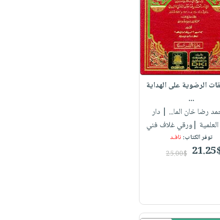
قات الرضوية على الهداية
...
حمد رضا خان الما...
| دار
العلمية |ورقي غلاف فني
توفر الكتاب:
نافـد
21.25
25.00$