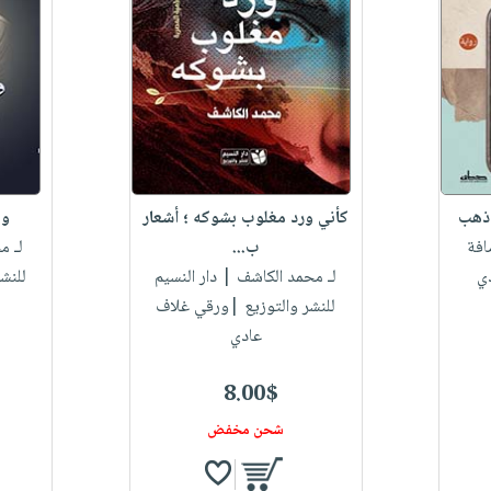
 ذهب
كأني ورد مغلوب بشوكه ؛ أشعار
ول
فة
ب...
لـ م
ي
لـ محمد الكاشف
| دار النسيم
للنش
للنشر والتوزيع |ورقي غلاف
عادي
8.00$
شحن مخفض