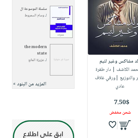
سلسلة الموسوعة ال
لـ
وسام السمروط
the modern
state
لـ
عزيزة المانع
د مشاكس وغير لئيم
حمد الكاشف
| دار طفرة
ر والتوزيع |ورقي غلاف
المزيد من البنود »
عادي
7.50$
شحن مخفض