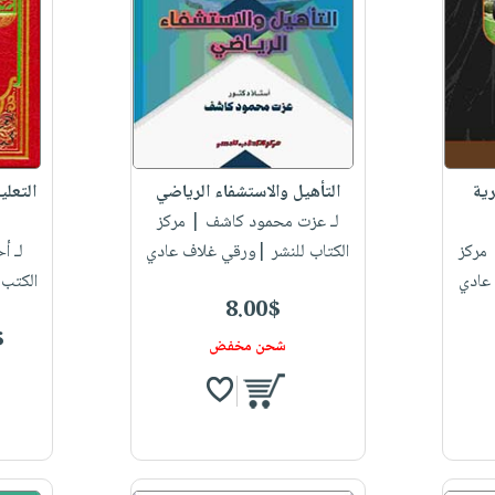
رية
التأهيل والاستشفاء الرياضي
التعلي
لـ عزت محمود كاشف
| مركز
مركز
الكتاب للنشر |ورقي غلاف عادي
لـ أ
 عادي
الكتب 
8.00$
$
شحن مخفض