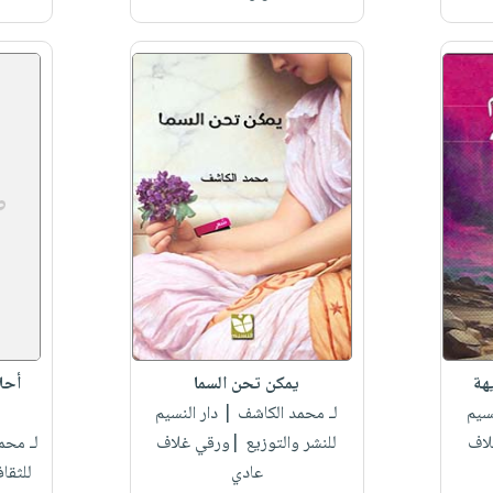
هة
يمكن تحن السما
أحل
سيم
لـ محمد الكاشف
| دار النسيم
لاف
للنشر والتوزيع |ورقي غلاف
لـ محم
عادي
للثقا