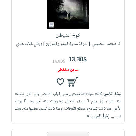
كوخ الشيطان
لـ محمد الحبسي
| شركة مدارك للنشر والتوزيع |ورقي غلاف عادي
13.30$
14.00$
شحن مخفض
نبذة الناشر:
كانت عيناه شاخصتين على الباب الثالث، الباب الذي دخلت
منه عفراء أول يوم ٍ برداء الخجل، وخرجت منه آخر يوم ٍ برداء
الأجل. هنا كانت تسامره معظم الأوقات، وهنا كانت تُبدي غضبها منه، وهنا
إقرأ المزيد »
كانت...