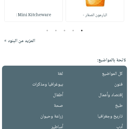
البارعون الصغار -
Mini Kitcheware :
5
4
3
2
1
المزيد من البنود »
لائحة بالمواضيع:
كل المواضيع
لغة
فنون
بيوغرافيا ومذكرات
إقتصاد وأعمال
أطفال
طبخ
صحة
تاريخ وجغرافيا
زراعة وحيوان
أدب
أساطير