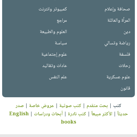
صحافة وإعلام
كمبيوتر وانترنت
المرأة والعائلة
مراجع
دين
العلوم والطبيعة
رياضة وتسالي
سياسة
فلسفة
علوم إجتماعية
رحلات
عادات وتقاليد
علوم عسكرية
علم النفس
قانون
كتب
|
بحث متقدم
|
كتب صوتية
|
عروض خاصة
|
صدر
حديثاً
|
الأكثر مبيعاً
|
كتب نادرة
|
أبحاث ودراسات
|
English
books