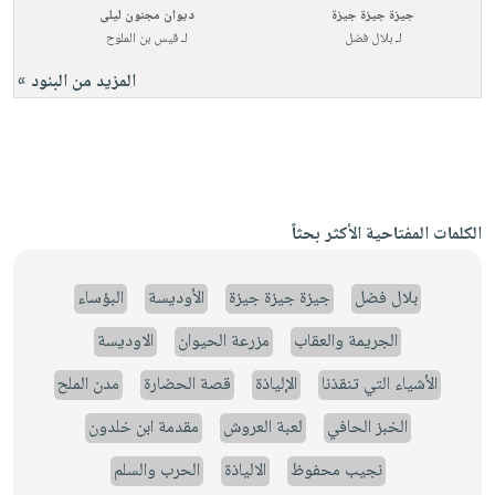
جيزة جيزة جيزة
ديوان مجنون ليلى
لـ
بلال فضل
لـ
قيس بن الملوح
المزيد من البنود »
الكلمات المفتاحية الأكثر بحثاً
بلال فضل
جيزة جيزة جيزة
الأوديسة
البؤساء
الجريمة والعقاب
مزرعة الحيوان
الاوديسة
الأشياء التي تنقذنا
الإلياذة
قصة الحضارة
مدن الملح
الخبز الحافي
لعبة العروش
مقدمة ابن خلدون
نجيب محفوظ
الالياذة
الحرب والسلم