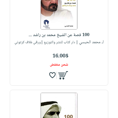
صابون
فيديوهات
عربة
أطفال
أسئلة
التسوق
مناسبات
يتكرر
طرحها
نشرة
الإصدارات
خدمات
100 قصة عن الشيخ محمد بن راشد ...
نيل
لـ محمد الحبسي
| دار كتاب للنشر والتوزيع |ورقي غلاف كرتوني
وفرات
16.00$
انشر
كتابك
شحن مخفض
تواصل
معنا