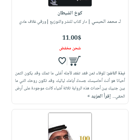
العناية
الأكثر
شحن
أدوات
بالأسنان
مبيعاً
كوخ الشيطان
مجاني
المائدة
الحمية
لـ محمد الحبسي
العودة
| دار كتاب للنشر والتوزيع |ورقي غلاف عادي
بنود
الأوعية
والتغذية
للمدارس
مختارة
والتخزين
اشتراكات
11.00$
اكسسوارات
أدوات
كتب
كل
شحن مخفض
بحث
المطبخ
الاشتراكات
اكسسوارات
متقدم
منزلية
صندوق
نبذة الناشر:
للوفاء ثمن فقد تفقد لأجله أغلى ما تملك وقد يكون الثمن
القراءة
اكسسوارات
أحيانا هو أنت أحاسيسك جسدك أيامك لياليك وقد تكون روحك التي ما
iKitab
ملابس
نيل
بين جنبيك بين أحداث هذه الرواية ثلاثة أشياء كانت موجودة على أرض
بلا
مطرزات
إقرأ المزيد »
وفرات
الحقي...
حدود
حقائب
عن
حسابك
حلي
الشركة
عناية
لائحة
سياسة
بالذات
الأمنيات
الشركة