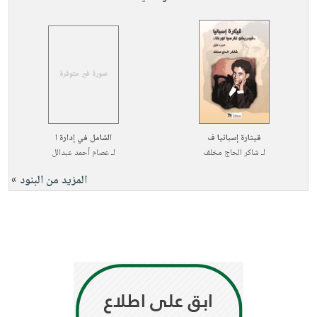
صابون
فيديوهات
عربة
أطفال
أسئلة
التسوق
مناسبات
يتكرر
طرحها
نشرة
الإصدارات
خدمات
نيل
وفرات
قيثارة إسبانيا ف
الشامل في إدارة ا
انشر
لـ
شاكر الحاج مخلف
لـ
عصام أحمد عبدالل
كتابك
المزيد من البنود »
تواصل
معنا