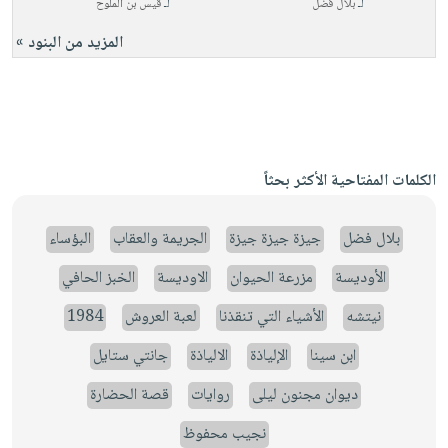
لـ
بلال فضل
لـ
قيس بن الملوح
المزيد من البنود »
الكلمات المفتاحية الأكثر بحثاً
بلال فضل
جيزة جيزة جيزة
الجريمة والعقاب
البؤساء
الأوديسة
مزرعة الحيوان
الاوديسة
الخبز الحافي
نيتشه
الأشياء التي تنقذنا
لعبة العروش
1984
ابن سينا
الإلياذة
الالياذة
جانتي ستايل
ديوان مجنون ليلى
روايات
قصة الحضارة
نجيب محفوظ