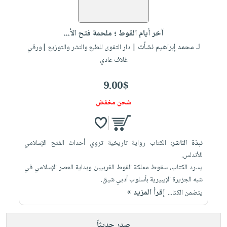
العناية
الأكثر
شحن
أدوات
بالأسنان
مبيعاً
مجاني
المائدة
آخر أيام القوط ؛ ملحمة فتح الأ...
الحمية
العودة
بنود
الأوعية
لـ محمد إبراهيم نشأت
| دار التقوى للطبع والنشر والتوزيع |ورقي
والتغذية
للمدارس
مختارة
والتخزين
اشتراكات
غلاف عادي
اكسسوارات
أدوات
كتب
كل
بحث
9.00$
المطبخ
الاشتراكات
اكسسوارات
متقدم
شحن مخفض
منزلية
صندوق
القراءة
اكسسوارات
iKitab
ملابس
نيل
نبذة الناشر:
الكتاب رواية تاريخية تروي أحداث الفتح الإسلامي
بلا
مطرزات
للأندلس.
وفرات
حدود
يسرد الكتاب، سقوط مملكة القوط الغربيين وبداية العصر الإسلامي في
حقائب
عن
شبه الجزيرة الإيبيرية بأسلوب أدبي شيق.
حسابك
حلي
الشركة
إقرأ المزيد »
يتضمن الكتا...
عناية
لائحة
سياسة
بالذات
الأمنيات
الشركة
صدر حديثاً