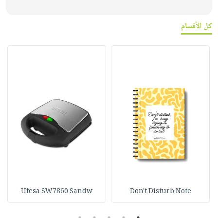
كل الأقسام
Ufesa SW7860 Sandw
Don't Disturb Note
5
4
3
2
1