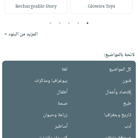
Rechargeable Story
Glowies Toys
5
4
3
2
1
المزيد من البنود »
لائحة بالمواضيع:
كل المواضيع
لغة
فنون
بيوغرافيا ومذكرات
إقتصاد وأعمال
أطفال
طبخ
صحة
تاريخ وجغرافيا
زراعة وحيوان
أدب
أساطير
صحافة وإعلام
كمبيوتر وانترنت