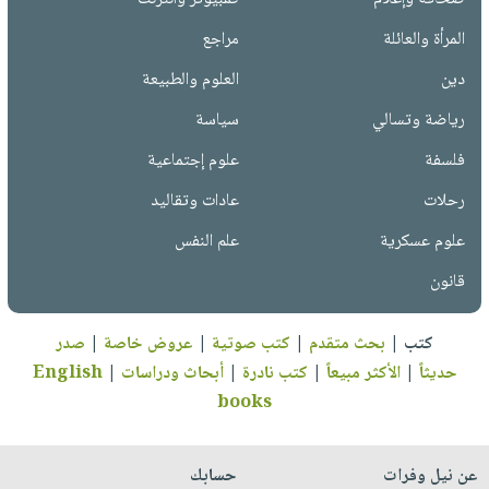
المرأة والعائلة
مراجع
دين
العلوم والطبيعة
رياضة وتسالي
سياسة
فلسفة
علوم إجتماعية
رحلات
عادات وتقاليد
علوم عسكرية
علم النفس
قانون
كتب
|
بحث متقدم
|
كتب صوتية
|
عروض خاصة
|
صدر
حديثاً
|
الأكثر مبيعاً
|
كتب نادرة
|
أبحاث ودراسات
|
English
books
عن نيل وفرات
حسابك