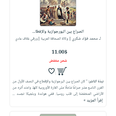
الصراع بين البورجوازية والإقطا...
لـ محمد فؤاد شكري
| وكالة الصحافة العربية |ورقي غلاف عادي
11.00$
شحن مخفض
نبذة الناشر:
" كان الصراع بين البرجوازية والإقطاع في النصف الأول من
القرن التاسع عشر صراعًا شاملًا مسّ القارة الأوروبية كلها، وامتد أثره من
الأراضي المنخفضة إلى قلب روسيا. ففي هولندة وبلجيكا تجسد ...
إقرأ المزيد »