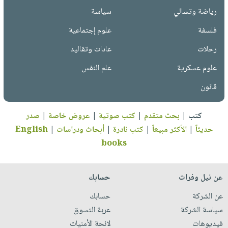
رياضة وتسالي
سياسة
فلسفة
علوم إجتماعية
رحلات
عادات وتقاليد
علوم عسكرية
علم النفس
قانون
كتب
|
بحث متقدم
|
كتب صوتية
|
عروض خاصة
|
صدر
حديثاً
|
الأكثر مبيعاً
|
كتب نادرة
|
أبحاث ودراسات
|
English
books
عن نيل وفرات
حسابك
عن الشركة
حسابك
سياسة الشركة
عربة التسوق
فيديوهات
لائحة الأمنيات