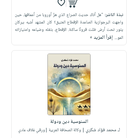
نبذة الناشر:
"هل أتاك حديث الصراع الذي هزّ أوروبا من أعماقها، حين
واجهت البرجوازية الصاعدة الإقطاع العتيق؟ كان المشهد أشبه ببركان
يثور تحت أرض ظلت قرونًا ساكنة. الإقطاع، بثقله وضياعه وامتيازاته
إقرأ المزيد »
المو...
السنوسية دين ودولة
لـ محمد فؤاد شكري
| وكالة الصحافة العربية |ورقي غلاف عادي