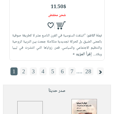
11.50$
شحن مخفض
نبذة الناشر:
"انبثقت السنوسية في القرن التاسع عشر لا كطريقة صوفية
بالمعنى الضيق، بل كحركة تجديدية متكاملة جمعت بين التربية الروحية
والتنظيم الاجتماعي والسياسي. فمن زواياها التي انتشرت في ليبيا
إقرأ المزيد »
وبلاد...
1
2
3
4
5
6
7
....
28
صدر حديثاً