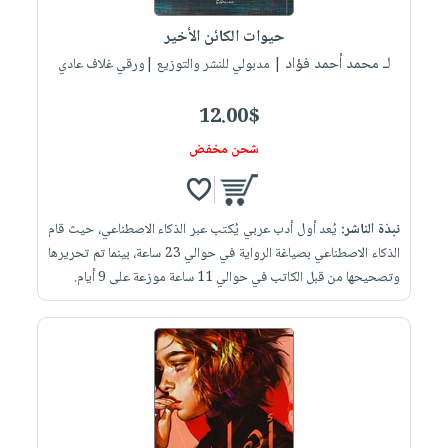
صابون
فيديوهات
عربة
حيوات الكائن الأخير
أطفال
أسئلة
التسوق
لـ محمد أحمد فؤاد
| مدبولي للنشر والتوزيع |ورقي غلاف عادي
مناسبات
يتكرر
طرحها
نشرة
12.00$
الإصدارات
خدمات
شحن مخفض
نيل
وفرات
انشر
نبذة الناشر:
يُعد أول أدب عربي يُكتب عبر الذكاء الاصطناعي، حيث قام
كتابك
الذكاء الاصطناعي بصياغة الرواية في حوالي 23 ساعة، بينما تم تحريرها
تواصل
وتصحيحها من قبل الكاتب في حوالي 11 ساعة موزعة على 9 أيام.
معنا