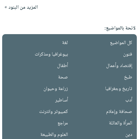
المزيد من البنود »
لائحة بالمواضيع:
كل المواضيع
لغة
فنون
بيوغرافيا ومذكرات
إقتصاد وأعمال
أطفال
طبخ
صحة
تاريخ وجغرافيا
زراعة وحيوان
أدب
أساطير
صحافة وإعلام
كمبيوتر وانترنت
المرأة والعائلة
مراجع
دين
العلوم والطبيعة