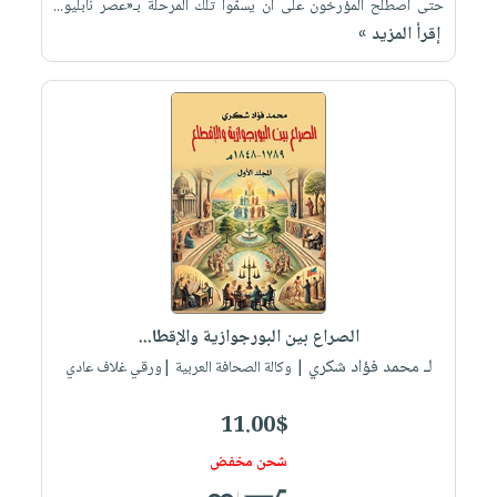
حتى اصطلح المؤرخون على أن يسمّوا تلك المرحلة بـ«عصر نابليو...
إقرأ المزيد »
الصراع بين البورجوازية والإقطا...
لـ محمد فؤاد شكري
| وكالة الصحافة العربية |ورقي غلاف عادي
11.00$
شحن مخفض