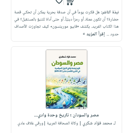
نبذة الناشر:
هل فكرت يوماً في أن صدفة بحرية يمكن أن تحكي قصة
حضارة؟ أن تكون عملة، أو رمزاً دينيّاً، أو حتى أداة للتنبؤ بالمستقبل؟ في
هذا الكتاب الفريد، يكشف «فابيو موريتسون» كيف تجاوزت الأصداف
إقرأ المزيد »
حدود ...
مصر والسودان ؛ تاريخ وحدة وادي...
لـ محمد فؤاد شكري
| وكالة الصحافة العربية |ورقي غلاف عادي