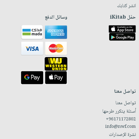
انشر كتابك
حمّل iKitab
وسائل الدفع
تواصل معنا
تواصل معنا
أسئلة يتكرر طرحها
+96171172802
info@nwf.com
نشرة الإصدارات