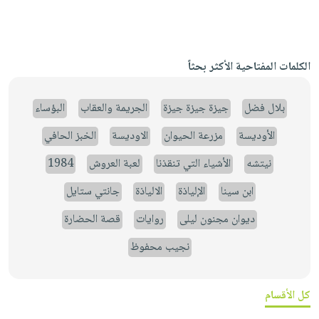
الكلمات المفتاحية الأكثر بحثاً
بلال فضل
جيزة جيزة جيزة
الجريمة والعقاب
البؤساء
الأوديسة
مزرعة الحيوان
الاوديسة
الخبز الحافي
نيتشه
الأشياء التي تنقذنا
لعبة العروش
1984
ابن سينا
الإلياذة
الالياذة
جانتي ستايل
ديوان مجنون ليلى
روايات
قصة الحضارة
نجيب محفوظ
كل الأقسام