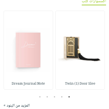
اكسسوارات كتب
Dream Journal Note
Twin (1) Door Slee
5
4
3
2
1
المزيد من البنود »