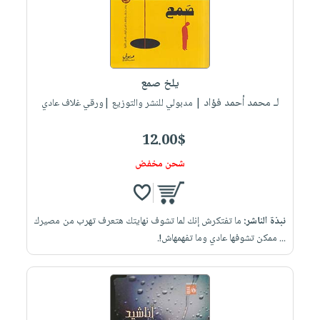
يلخ صمع
لـ محمد أحمد فؤاد
| مدبولي للنشر والتوزيع |ورقي غلاف عادي
12.00$
شحن مخفض
نبذة الناشر:
ما تفتكرش إنك لما تشوف نهايتك هتعرف تهرب من مصيرك
... ممكن تشوفها عادي وما تفهمهاش!.