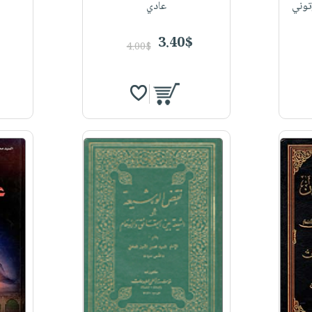
توني
عادي
|
3.40$
4.00$