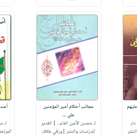
عليهم
عجائب أحكام أمير المؤمنين
أصدق
علي ...
دار
لـ محسن الأمين العام...
| الغدير
لـ م
لنشر
للدراسات والنشر |ورقي غلاف
المرتضى