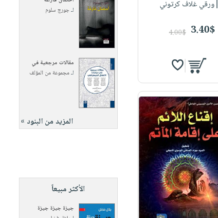
أحضان فارغة
ورقي غلاف كرتوني
لـ
جورج سلوم
3.40$
4.00$
مقالات مرجعية في
لـ
مجموعة من المؤلف
المزيد من البنود »
الأكثر مبيعاً
جيزة جيزة جيزة