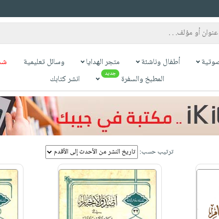
وتية
أطفال وناشئة
متجر الهدايا
وسائل تعليمية
شح
جديد
المطبخ والسفرة
انشر كتابك
ترتيب حسب: