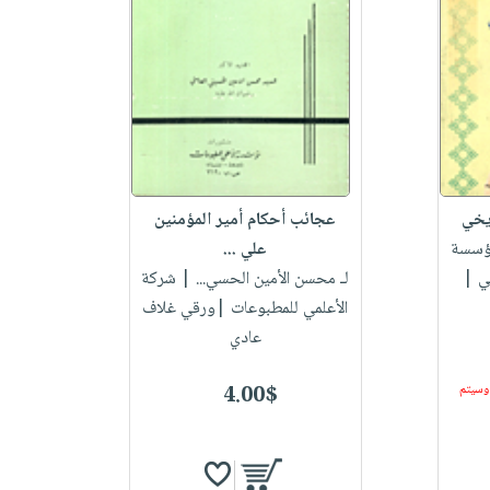
يخي
عجائب أحكام أمير المؤمنين
سسة
علي ...
مي |
لـ محسن الأمين الحسي...
| شركة
الأعلمي للمطبوعات |ورقي غلاف
عادي
 وسيتم
4.00$