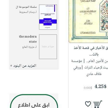
سلسلة الموسوعة ال
لـ
وسام السمروط
the modern
state
لـ
عزيزة المانع
 الأخبار في قصة الأخذ
بالث...
 الأمين العام...
| مؤسسة
المزيد من البنود »
بيت لإحياء التراث |ورقي
غلاف عادي
4.25$
5.00$