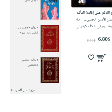
لـ
بلال فضل
 اللائم على إقامة المآتم
سن الأمين الحسي...
| دار
وة |ورقي غلاف كرتوني
ديوان مجنون ليلى
لـ
قيس بن الملوح
6.80$
8.00$
ديوان المتنبي
لـ
المتنبي
المزيد من البنود »