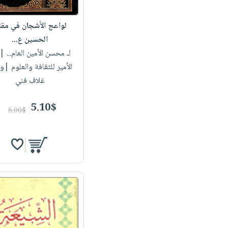
لواعج الأشجان في مق
الحسين ع...
لـ محسن الأمين العام...
| 
الأمير للثقافة والعلوم |
غلاف فني
5.10$
6.00$