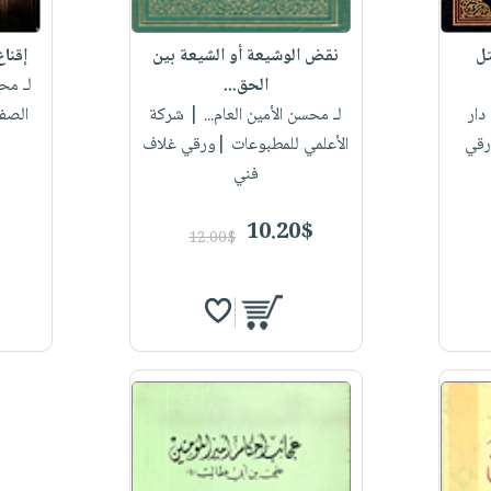
تل
نقض الوشيعة أو الشيعة بين
إقناع
الحق...
لـ مح
دار
لـ محسن الأمين العام...
| شركة
الصف
ورقي
الأعلمي للمطبوعات |ورقي غلاف
فني
10.20$
12.00$