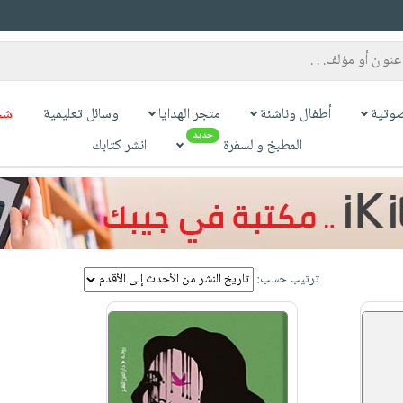
وتية
أطفال وناشئة
متجر الهدايا
وسائل تعليمية
شح
جديد
المطبخ والسفرة
انشر كتابك
ترتيب حسب: