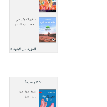
سأخبر الله بكل شي
لـ
محممد عبد السلام
المزيد من البنود »
الأكثر مبيعاً
جيزة جيزة جيزة
لـ
بلال فضل