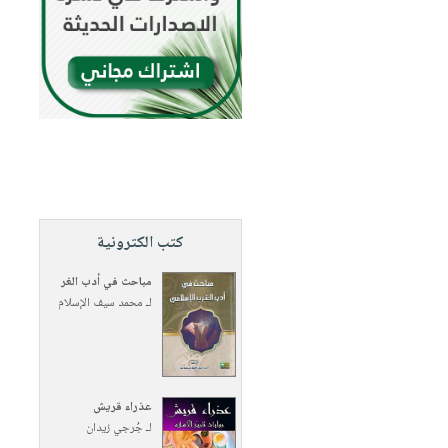
كتب الكترونية
مباحث في أدب الغر
لـ
محمد سيف الإسلام
عذراء قريش
لـ
جُرجي زيدان