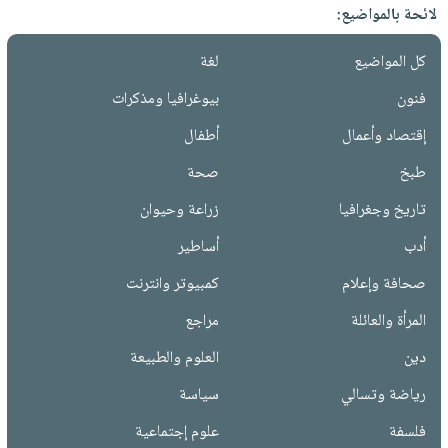
لائحة بالمواضيع:
كل المواضيع
لغة
فنون
بيوغرافيا ومذكرات
إقتصاد وأعمال
أطفال
طبخ
صحة
تاريخ وجغرافيا
زراعة وحيوان
أدب
أساطير
صحافة وإعلام
كمبيوتر وانترنت
المرأة والعائلة
مراجع
دين
العلوم والطبيعة
رياضة وتسالي
سياسة
فلسفة
علوم إجتماعية