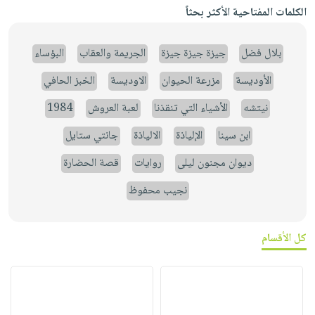
الكلمات المفتاحية الأكثر بحثاً
بلال فضل
جيزة جيزة جيزة
الجريمة والعقاب
البؤساء
الأوديسة
مزرعة الحيوان
الاوديسة
الخبز الحافي
نيتشه
الأشياء التي تنقذنا
لعبة العروش
1984
ابن سينا
الإلياذة
الالياذة
جانتي ستايل
ديوان مجنون ليلى
روايات
قصة الحضارة
نجيب محفوظ
كل الأقسام