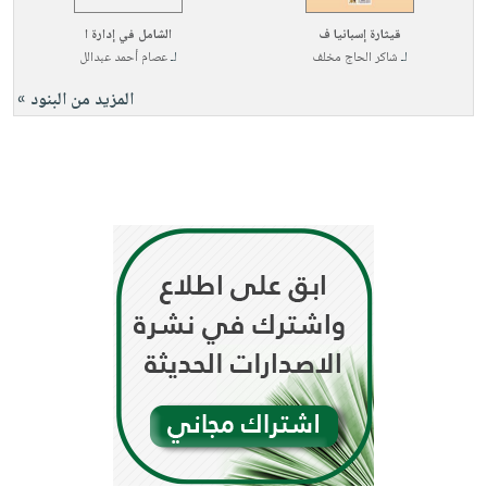
قيثارة إسبانيا ف
الشامل في إدارة ا
لـ
شاكر الحاج مخلف
لـ
عصام أحمد عبدالل
المزيد من البنود »