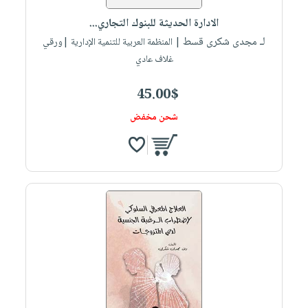
صابون
فيديوهات
عربة
الادارة الحديثة للبنوك التجاري...
أطفال
أسئلة
التسوق
لـ مجدى شكرى قسط
| المنظمة العربية للتنمية الإدارية |ورقي
مناسبات
يتكرر
غلاف عادي
طرحها
نشرة
الإصدارات
خدمات
45.00$
نيل
شحن مخفض
وفرات
انشر
كتابك
تواصل
معنا