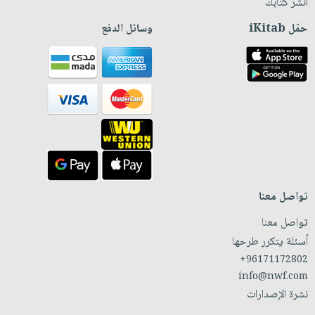
انشر كتابك
حمّل iKitab
وسائل الدفع
تواصل معنا
تواصل معنا
أسئلة يتكرر طرحها
+96171172802
info@nwf.com
نشرة الإصدارات