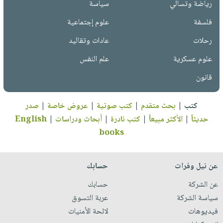
رياضة وتسالي
سياسة
فلسفة
علوم إجتماعية
رحلات
عادات وتقاليد
علوم عسكرية
علم النفس
قانون
كتب
|
بحث متقدم
|
كتب صوتية
|
عروض خاصة
|
صدر
حديثاً
|
الأكثر مبيعاً
|
كتب نادرة
|
أبحاث ودراسات
|
English
books
عن نيل وفرات
حسابك
عن الشركة
حسابك
سياسة الشركة
عربة التسوق
فيديوهات
لائحة الأمنيات