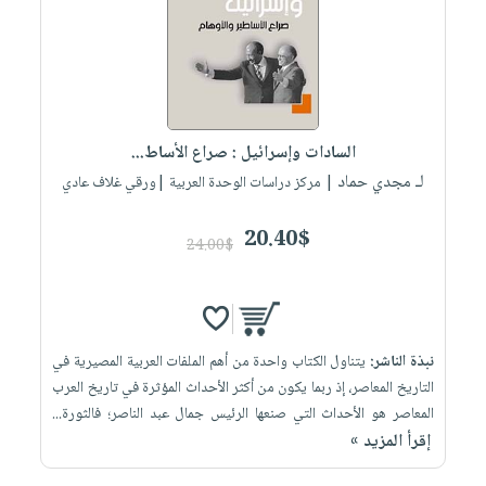
العناية
الأكثر
شحن
أدوات
بالأسنان
مبيعاً
مجاني
المائدة
الحمية
العودة
بنود
الأوعية
والتغذية
للمدارس
مختارة
والتخزين
اشتراكات
اكسسوارات
السادات وإسرائيل : صراع الأساط...
أدوات
كتب
كل
بحث
لـ مجدي حماد
المطبخ
| مركز دراسات الوحدة العربية |ورقي غلاف عادي
الاشتراكات
اكسسوارات
متقدم
منزلية
صندوق
20.40$
24.00$
القراءة
اكسسوارات
iKitab
ملابس
نيل
بلا
مطرزات
وفرات
حدود
نبذة الناشر:
يتناول الكتاب واحدة من أهم الملفات العربية المصيرية في
حقائب
عن
حسابك
التاريخ المعاصر، إذ ربما يكون من أكثر الأحداث المؤثرة في تاريخ العرب
حلي
الشركة
المعاصر هو الأحداث التي صنعها الرئيس جمال عبد الناصر؛ فالثورة...
عناية
لائحة
سياسة
إقرأ المزيد »
بالذات
الأمنيات
الشركة