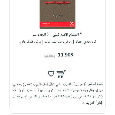
" السلام الاسرائيلي " ( الجزء ...
لـ مجدي حماد
| مركز باحث للدراسات |ورقي غلاف عادي
11.90$
14.00$
نبذة الناشر:
"إسرائيل" بالتعريف هي كيانٌ إستيطانيٌ إستعماريٌ إحلالي،
ذو إيديولوجيةٍ صهيونية، تمنح هذا الكيان عصبيةً عنصرية، كيانٌ أخذ
شكل دولةٍ لا تنتمي إلى المحيط الثقافي - الحضاري العربي، ليس هذا ...
إقرأ المزيد »