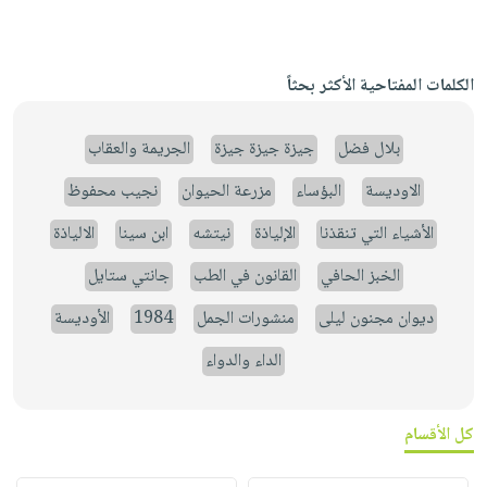
الكلمات المفتاحية الأكثر بحثاً
بلال فضل
جيزة جيزة جيزة
الجريمة والعقاب
الاوديسة
البؤساء
مزرعة الحيوان
نجيب محفوظ
الأشياء التي تنقذنا
الإلياذة
نيتشه
ابن سينا
الالياذة
الخبز الحافي
القانون في الطب
جانتي ستايل
ديوان مجنون ليلى
منشورات الجمل
1984
الأوديسة
الداء والدواء
كل الأقسام