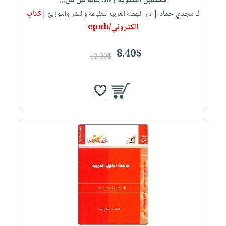
مستقبل التسوية ؛ 30 عاماً من س...
لـ مجدي حماد
كتاب
| دار النهضة العربية للطباعة والنشر والتوزيع |
إلكتروني/epub
8.40$
12.00$