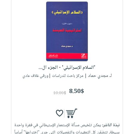
'السلام الإسرائيلي' - الجزء ال...
لـ مجدي حماد
| مركز باحث للدراسات |ورقي غلاف عادي
8.50$
10.00$
نبذة الناشر:
يمكن تلخيص مسألة الإستعمار الإستيطاني في فقرة واحدة
بسيطة، تتضمّن كل التعقيدات والتفصيلات التي جرى "إختراعها" أساساً