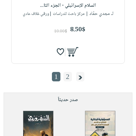
السلام الإسرائيلي - الجزء الثا...
لـ مجدي حمّاد
| مركز باحث للدراسات |ورقي غلاف عادي
8.50$
10.00$
1
2
صدر حديثاً