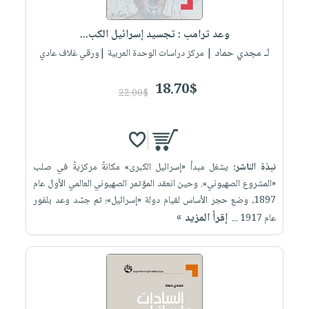
إختياراتنا
تعليمية
أسئلة
إختياراتنا
المواضيع
iKitab
يتكرر
وعد ترامب : تجسيد إسرائيل الكب...
كتب
بلا
الأكثر
طرحها
لـ مجدي حماد
أكاديمية
| مركز دراسات الوحدة العربية |ورقي غلاف عادي
الصحة
حدود
مبيعاً
تحميل
والعناية
صندوق
أسئلة
إختياراتنا
masmu3
18.70$
الشخصية
القراءة
22.00$
يتكرر
وسائل
على
جديد
English
طرحها
تعليمية
Android
books
الكل
تحميل
صندوق
تحميل
iKitab
أجهزة
القراءة
المطبخ
masmu3
نبذة الناشر:
يشغل مبدأ «إسرائيل الكبرى» مكانةً مركزيةً في صلب
على
العناية
والسفرة
على
جوائز
«المشروع الصهيوني». وحين انعقد المؤتمر الصهيوني العالمي الأول عام
Android
جديد
الشخصية
Apple
1897، وضع حجر الأساس لقيام دولة «إسرائيل»؛ ثم جسّد وعد بلفور
تحميل
العناية
إقرأ المزيد »
عام 1917 ...
الكل
iKitab
وتصفيف
أواني
متجر
على
الشعر
الطهي
الهدايا
Apple
العناية
أدوات
بالجسم
أقسام
الخبز