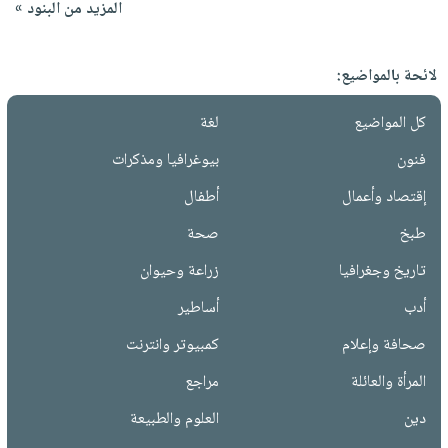
المزيد من البنود »
لائحة بالمواضيع:
كل المواضيع
لغة
فنون
بيوغرافيا ومذكرات
إقتصاد وأعمال
أطفال
طبخ
صحة
تاريخ وجغرافيا
زراعة وحيوان
أدب
أساطير
صحافة وإعلام
كمبيوتر وانترنت
المرأة والعائلة
مراجع
دين
العلوم والطبيعة