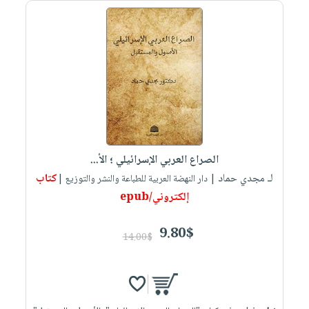
صابون
فيديوهات
عربة
أطفال
أسئلة
التسوق
مناسبات
يتكرر
طرحها
نشرة
الإصدارات
خدمات
نيل
وفرات
انشر
الصراع العربي الإسرائيلي ؛ الأ...
كتابك
لـ مجدي حماد
كتاب
| دار النهضة العربية للطباعة والنشر والتوزيع |
تواصل
إلكتروني/epub
معنا
9.80$
14.00$