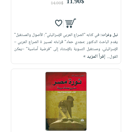
11.90$
14.00$
نيل وفرات:
في كتابه "الصراع العربي الإسرائيلي": الأصول والمستقبل"
يقدم الباحث الدكتور :مجدي حماد" قراءته لمسير ة الصراع العربي –
الإسرائيلي، ومستقبل التسوية بالإستناد إلى "فرضية أساسية" –يمكن
إقرأ المزيد »
القول...