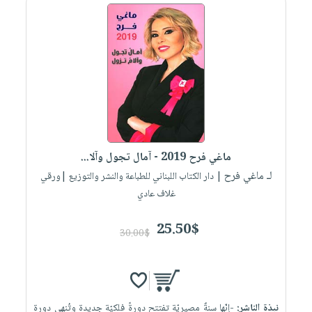
ماغي فرح 2019 - آمال تجول وآلا...
لـ ماغي فرح
| دار الكتاب اللبناني للطباعة والنشر والتوزيع |ورقي
غلاف عادي
25.50$
30.00$
نبذة الناشر:
-إنّها سنةٌ مصيريّة تفتتح دورةً فلكيّة جديدة وتُنهي دورة