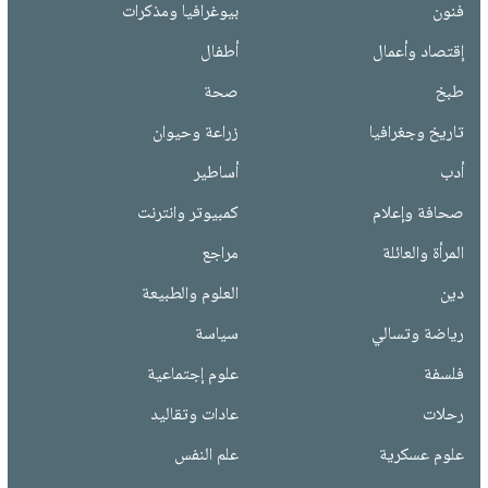
فنون
بيوغرافيا ومذكرات
إقتصاد وأعمال
أطفال
طبخ
صحة
تاريخ وجغرافيا
زراعة وحيوان
أدب
أساطير
صحافة وإعلام
كمبيوتر وانترنت
المرأة والعائلة
مراجع
دين
العلوم والطبيعة
رياضة وتسالي
سياسة
فلسفة
علوم إجتماعية
رحلات
عادات وتقاليد
علوم عسكرية
علم النفس