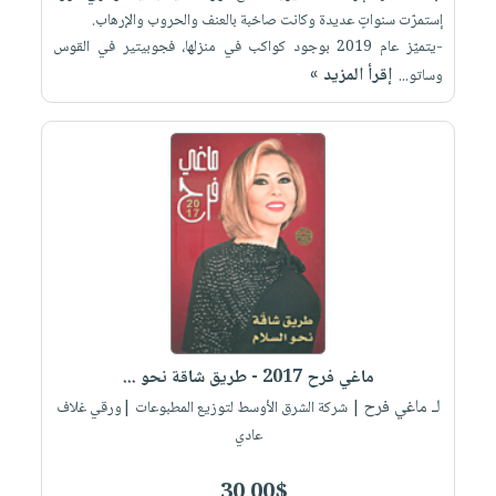
إستمرّت سنواتٍ عديدة وكانت صاخبة بالعنف والحروب والإرهاب.
-يتميّز عام 2019 بوجود كواكب في منزلها، فجوبيتير في القوس
إقرأ المزيد »
وساتو...
ماغي فرح 2017 - طريق شاقة نحو ...
لـ ماغي فرح
| شركة الشرق الأوسط لتوزيع المطبوعات |ورقي غلاف
عادي
30.00$