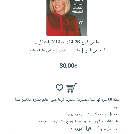
العناية
الأكثر
شحن
أدوات
بالأسنان
مبيعاً
مجاني
المائدة
الحمية
العودة
بنود
الأوعية
والتغذية
للمدارس
مختارة
والتخزين
اشتراكات
اكسسوارات
ماغي فرح 2025 ؛ سنة النكبات ال...
أدوات
كتب
كل
بحث
لـ ماغي فرح
المطبخ
| هاشيت أنطوان |ورقي غلاف عادي
الاشتراكات
اكسسوارات
متقدم
منزلية
صندوق
30.00$
القراءة
اكسسوارات
iKitab
ملابس
نيل
بلا
مطرزات
وفرات
حدود
نبذة الناشر:
إنها سنة مصيرية ستترك أثرها على العالم بأسره لثلاثين سنة
حقائب
عن
حسابك
آتية.
حلي
الشركة
- تحمل للاسف كوارث أمنية وطبيعية
عناية
لائحة
سياسة
وفيضانات وزلازل وحروباً قد تتوسع لتشمل بلدانا جديدة.
بالذات
الأمنيات
إقرأ المزيد »
- تواصل ما بدأ ...
الشركة