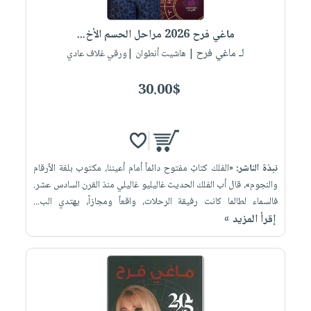
iKitab
تعليمية
أسئلة
Ai
بلا
المواضيع
يتكرر
إختيارات
ماغي فرح 2026 مراحل الحسم الأخ...
حدود
الأكثر
طرحها
لـ ماغي فرح
كتب
| هاشيت أنطوان |ورقي غلاف عادي
الصحة
أسئلة
مبيعاً
تحميل
أكاديمية
والعناية
يتكرر
وسائل
masmu3
30.00$
الشخصية
صندوق
طرحها
تعليمية
على
جديد
القراءة
تحميل
صندوق
Android
English
iKitab
الكل
القراءة
تحميل
books
على
أجهزة
جوائز
المطبخ
masmu3
نبذة الناشر:
«الفلك كتابّ مفتوح دائماً أمام أعيننا، مكتوب بلغة الأرقام
Android
العناية
والسفرة
على
والنجوم»، قال أب الفلك الحديث غاليليو غاليلي منذ القرن السادس عشر.
تحميل
جديد
الشخصية
Apple
فالسماء لطالما كانت رفيقة الرحلات، واقعاً ومجازاً، يهتدي الب...
iKitab
العناية
إقرأ المزيد »
الكل
على
وتصفيف
أواني
متجر
Apple
الشعر
الطهي
الهدايا
العناية
أدوات
بالجسم
أقسام
الخبز