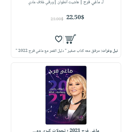
لـ ماغي فرح
| هاشيت أنطوان |ورقي غلاف عادي
22.50$
25.00$
نيل وفرات:
مرفق معه كتاب صغير " دليل القمر مع ماغي فرح 2022 "
ماغي فرح 2021 ؛ تحولات كبرى وم...