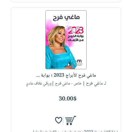
صابون
فيديوهات
عربة
أطفال
أسئلة
التسوق
مناسبات
يتكرر
طرحها
نشرة
الإصدارات
خدمات
نيل
وفرات
انشر
كتابك
ماغي فرح الأبراج 2023 ؛ بوابة ...
تواصل
لـ ماغي فرح
| خاص - ماغي فرح |ورقي غلاف عادي
معنا
30.00$