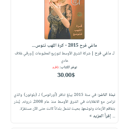
ماغي فرح 2015 - كرة اللهب تتوس...
لـ ماغي فرح
| شركة الشرق الأوسط لتوزيع المطبوعات |ورقي غلاف
عادي
توفر الكتاب:
نافـد
30.00$
نبذة الناشر:
في سنة 2015 يبلغ تنافر (أورانوس) لـ (بلوتون) والذي
تزامن مع الانقلابات في الشرق الأوسط منذ عام 2008، ذروته، يُنذر
بتفاقم الأزمات وتوسّعها، بحيث تشمل بلداناً كانت حتى الآن مستقرّة.
إقرأ المزيد »
...