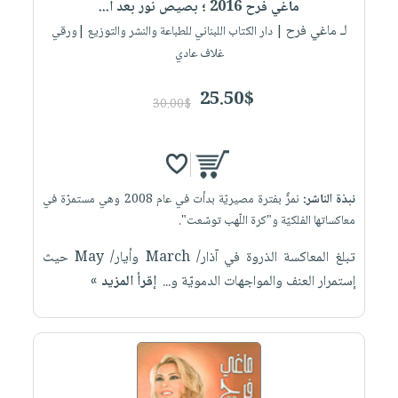
ماغي فرح 2016 ؛ بصيص نور بعد ا...
لـ ماغي فرح
| دار الكتاب اللبناني للطباعة والنشر والتوزيع |ورقي
غلاف عادي
25.50$
30.00$
نبذة الناشر:
نمرٌّ بفترة مصيريّة بدأت في عام 2008 وهي مستمرّة في
معاكساتها الفلكيّة و"كرة اللّهب توسّعت".
تبلغ المعاكسة الذروة في آذار/ March وأيار/ May حيث
إستمرار العنف والمواجهات الدمويّة و...
إقرأ المزيد »