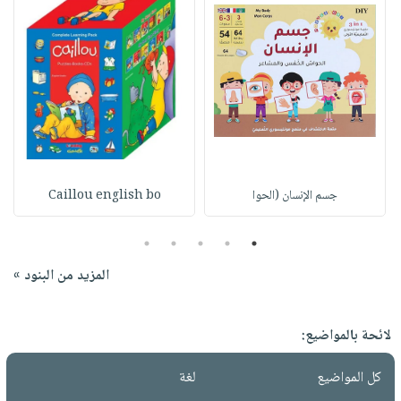
جسم الإنسان (الحوا
Caillou english bo
5
4
3
2
1
المزيد من البنود »
لائحة بالمواضيع:
كل المواضيع
لغة