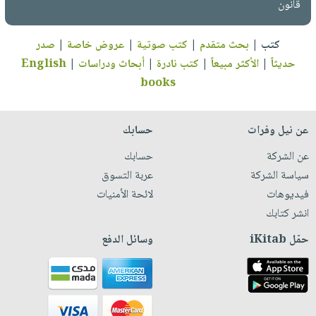
قانون
كتب
|
بحث متقدم
|
كتب صوتية
|
عروض خاصة
|
صدر
حديثاً
|
الأكثر مبيعاً
|
كتب نادرة
|
أبحاث ودراسات
|
English
books
عن نيل وفرات
حسابك
عن الشركة
حسابك
سياسة الشركة
عربة التسوق
فيديوهات
لائحة الأمنيات
انشر كتابك
حمّل iKitab
وسائل الدفع