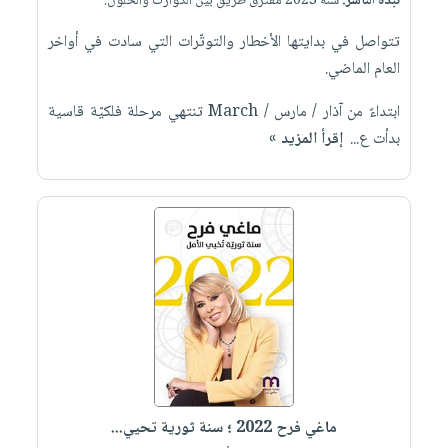
نبذة الناشر:
سنة 2023 مفترق طريق بين الكوارث والحلول.
تتواصل في بدايتها الأخطار والتوتّرات التي سادت في أواخر
العام الماضي.
ابتداءً من آذار / مارس / March تنتهي مرحلة فلكيّة قاسية
بدأت ع...
إقرأ المزيد »
ماغي فرح 2022 ؛ سنة ثورية تحيي...