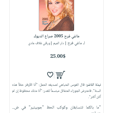
ماغي فرح 2005 صراع الديوك
لـ ماغي فرح
| دار الميم |ورقي غلاف عادي
25.00$
نبذة الناشر:
قال القوس المتباهي لصديقه الحمل: "أنا الأوفر حظاً هذه
السنة". فاعترض الجوزاء المتفائل مبتسماً للقدر: "أنا مثلك محظوظ إن لم
أكن أكثر".
"ما بالكما تتسابقان وكوكب الحظ "جوبيتير" في ض...