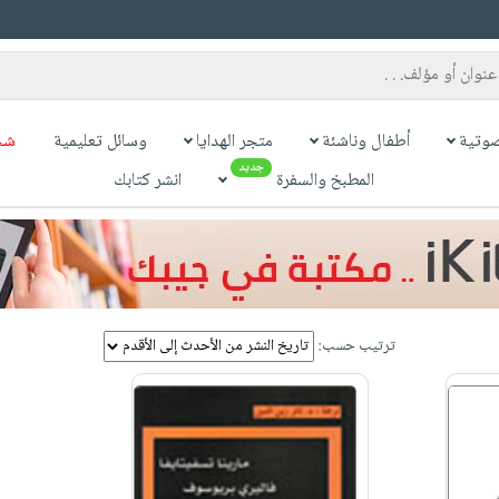
وتية
أطفال وناشئة
متجر الهدايا
وسائل تعليمية
شح
جديد
المطبخ والسفرة
انشر كتابك
ترتيب حسب: