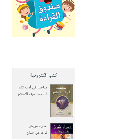
كتب الكترونية
مباحث في أدب الغر
لـ
محمد سيف الإسلام
عذراء قريش
لـ
جُرجي زيدان