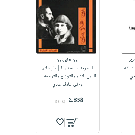
خرى
بين هاويتين
لثقافة
لـ مارينا تسفيتايفا
| دار علاء
دي
الدين للنشر والتوزيع والترجمة |
ورقي غلاف عادي
2.85$
3.00$