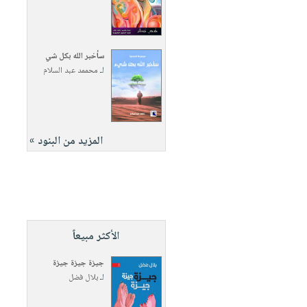
سأخبر الله بكل شي
لـ
محممد عبد السلام
المزيد من البنود »
الأكثر مبيعاً
جيزة جيزة جيزة
لـ
بلال فضل