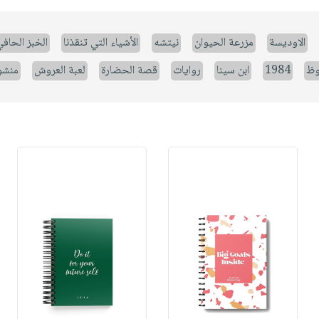
الاوديسة
مزرعة الحيوان
نيتشه
الأشياء التي تنقذنا
الخبز الحاف
وظ
1984
ابن سينا
روايات
قصة الحضارة
لعبة العروش
منشو