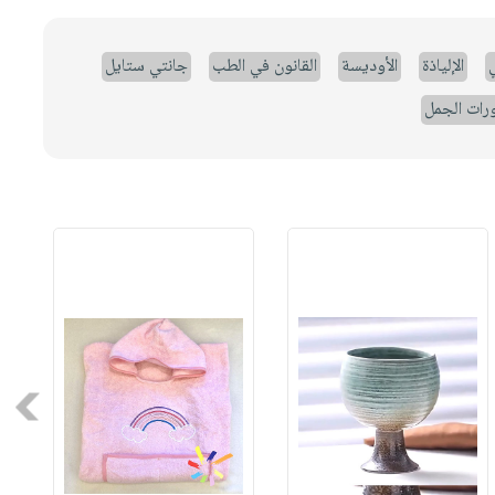
ي
الإلياذة
الأوديسة
القانون في الطب
جانتي ستايل
رات الجمل
Next