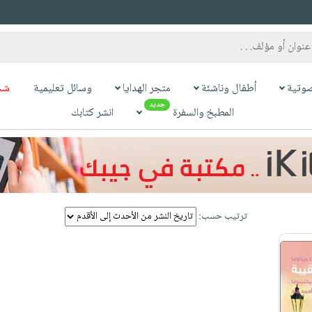
وتية
أطفال وناشئة
متجر الهدايا
وسائل تعليمية
شح
جديد
المطبخ والسفرة
انشر كتابك
ترتيب حسب: