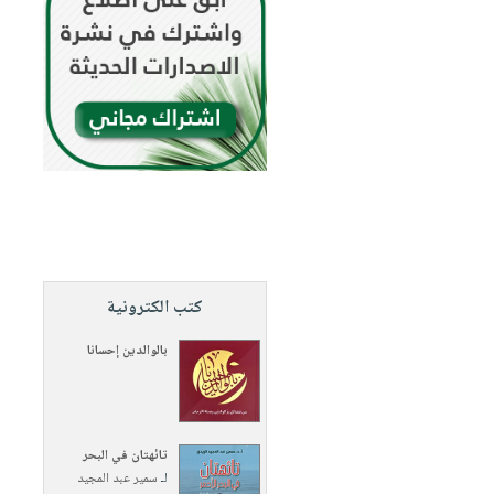
كتب الكترونية
بالوالدين إحسانا
تائهتان في البحر
لـ
سمير عبد المجيد