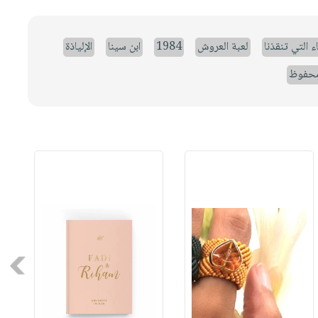
ء التي تنقذنا
لعبة العروش
1984
ابن سينا
الإلياذة
حفوظ
Next