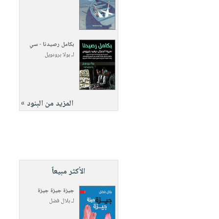
بكامل رصيدنا - سي
لـ
بولا برودويل
المزيد من البنود »
الأكثر مبيعاً
جيزة جيزة جيزة
لـ
بلال فضل