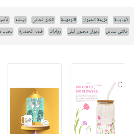
الأوديسة
مزرعة الحيوان
الاوديسة
الخبز الحافي
نيتشه
الأشيا
جانتي ستايل
ديوان مجنون ليلى
روايات
قصة الحضارة
نجيب م