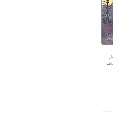
ان
لاف