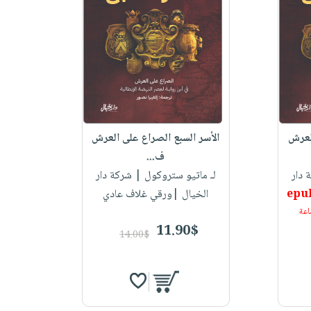
العرش
الأسر السبع الصراع على العرش
ف...
دار
لـ ماتيو ستروكول
| شركة دار
الخيال |ورقي غلاف عادي
11.90$
14.00$