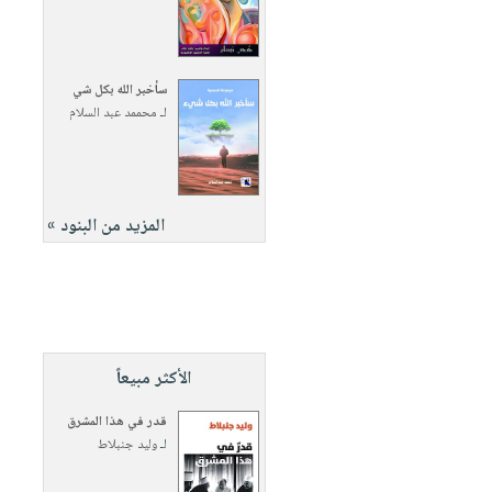
سأخبر الله بكل شي
لـ
محممد عبد السلام
المزيد من البنود »
الأكثر مبيعاً
قدر في هذا المشرق
لـ
وليد جنبلاط