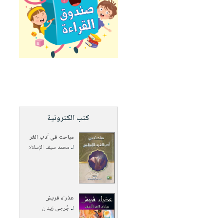
كتب الكترونية
مباحث في أدب الغر
لـ
محمد سيف الإسلام
عذراء قريش
لـ
جُرجي زيدان