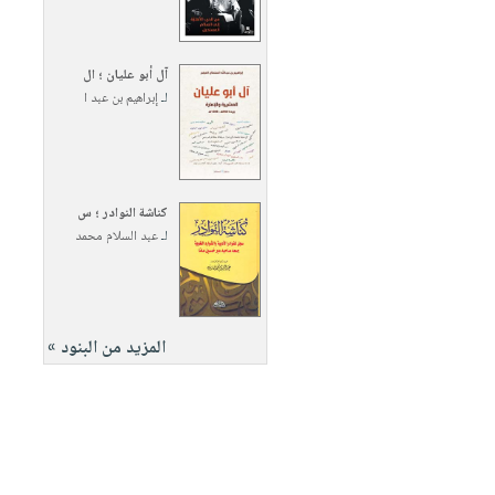
آل أبو عليان ؛ ال
لـ
إبراهيم بن عبد ا
كناشة النوادر ؛ س
لـ
عبد السلام محمد
المزيد من البنود »