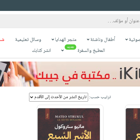
وتية
أطفال وناشئة
متجر الهدايا
وسائل تعليمية
شح
جديد
المطبخ والسفرة
انشر كتابك
ترتيب حسب: