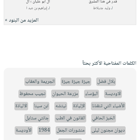
قدر في هذا المشرق
آل أبو عليان ؛ ال
لـ
وليد جنبلاط
لـ
إبراهيم بن عبد ا
المزيد من البنود »
الكلمات المفتاحية الأكثر بحثاً
بلال فضل
جيزة جيزة جيزة
الجريمة والعقاب
الاوديسة
البؤساء
مزرعة الحيوان
نجيب محفوظ
الأشياء التي تنقذنا
الإلياذة
نيتشه
ابن سينا
الالياذة
الخبز الحافي
القانون في الطب
جانتي ستايل
ديوان مجنون ليلى
منشورات الجمل
1984
الأوديسة