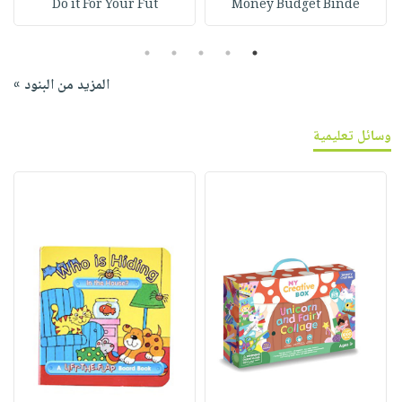
Do it For Your Fut
Money Budget Binde
5
4
3
2
1
المزيد من البنود »
وسائل تعليمية