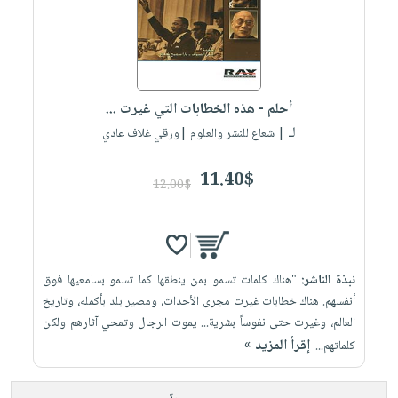
صابون
فيديوهات
عربة
أطفال
أسئلة
التسوق
مناسبات
يتكرر
طرحها
نشرة
أحلم - هذه الخطابات التي غيرت ...
الإصدارات
خدمات
لـ
| شعاع للنشر والعلوم |ورقي غلاف عادي
نيل
وفرات
11.40$
12.00$
انشر
كتابك
تواصل
معنا
نبذة الناشر:
"هناك كلمات تسمو بمن ينطقها كما تسمو بسامعيها فوق
أنفسهم. هناك خطابات غيرت مجرى الأحداث، ومصير بلد بأكمله، وتاريخ
العالم، وغيرت حتى نفوساً بشرية... يموت الرجال وتمحي آثارهم ولكن
إقرأ المزيد »
كلماتهم...