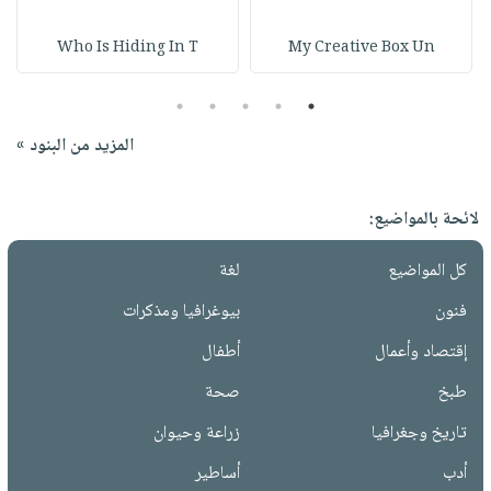
Who Is Hiding In T
My Creative Box Un
5
4
3
2
1
المزيد من البنود »
لائحة بالمواضيع:
كل المواضيع
لغة
فنون
بيوغرافيا ومذكرات
إقتصاد وأعمال
أطفال
طبخ
صحة
تاريخ وجغرافيا
زراعة وحيوان
أدب
أساطير