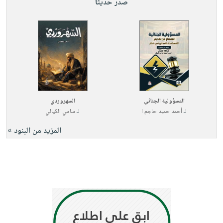
صدر حديثاً
المسؤولية الجنائي
السهروردي
لـ
أحمد حميد حاجم ا
لـ
سامي الكيالي
المزيد من البنود »