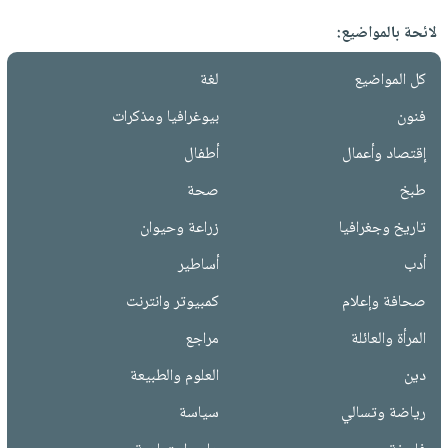
لائحة بالمواضيع:
كل المواضيع
لغة
فنون
بيوغرافيا ومذكرات
إقتصاد وأعمال
أطفال
طبخ
صحة
تاريخ وجغرافيا
زراعة وحيوان
أدب
أساطير
صحافة وإعلام
كمبيوتر وانترنت
المرأة والعائلة
مراجع
دين
العلوم والطبيعة
رياضة وتسالي
سياسة