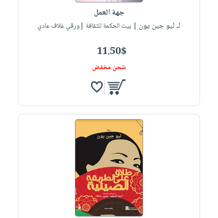
جهة العمل
لـ ليو جين يون
| بيت الحكمة للثقافة |ورقي غلاف عادي
11.50$
شحن مخفض