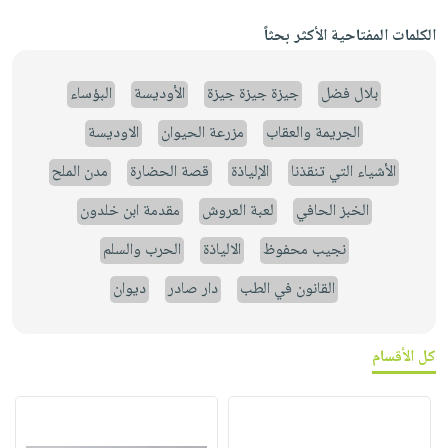
الكلمات المفتاحية الأكثر بحثاً
بلال فضل
جيزة جيزة جيزة
الأوديسة
البؤساء
الجريمة والعقاب
مزرعة الحيوان
الاوديسة
الأشياء التي تنقذنا
الإلياذة
قصة الحضارة
مدن الملح
الخبز الحافي
لعبة العروش
مقدمة ابن خلدون
نجيب محفوظ
الالياذة
الحرب والسلم
القانون في الطب
دار صادر
ديوان
كل الأقسام