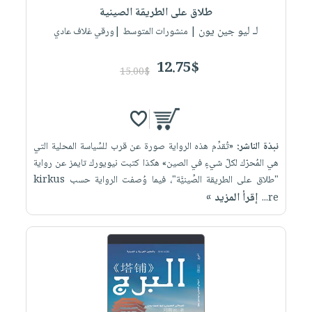
طلاق على الطريقة الصينية
لـ ليو جين يون
| منشورات المتوسط |ورقي غلاف عادي
12.75$
15.00$
نبذة الناشر:
«تُقدِّم هذه الرواية صورة عن قرب للسِّياسة المحلية التي
هي المُحرّك لكلّ شيءٍ في الصين» هكذا كتبت نيويورك تايمز عن رواية
"طلاق على الطريقة الصِّينيَّة"، فيما وُصفت الرواية حسب kirkus
إقرأ المزيد »
re...