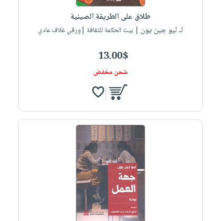
صابون
فيديوهات
عربة
طلاق على الطريقة الصينية
أطفال
أسئلة
التسوق
لـ ليو جين يون
| بيت الحكمة للثقافة |ورقي غلاف عادي
مناسبات
يتكرر
طرحها
نشرة
13.00$
الإصدارات
خدمات
شحن مخفض
نيل
وفرات
انشر
كتابك
تواصل
معنا