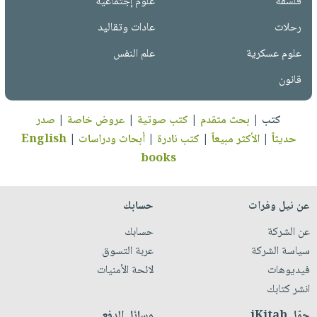
فلسفة
علوم إجتماعية
رحلات
عادات وتقاليد
علوم عسكرية
علم النفس
قانون
كتب
|
بحث متقدم
|
كتب صوتية
|
عروض خاصة
|
صدر
حديثاً
|
الأكثر مبيعاً
|
كتب نادرة
|
أبحاث ودراسات
|
English
books
عن نيل وفرات
حسابك
عن الشركة
حسابك
سياسة الشركة
عربة التسوق
فيديوهات
لائحة الأمنيات
انشر كتابك
حمّل iKitab
وسائل الدفع