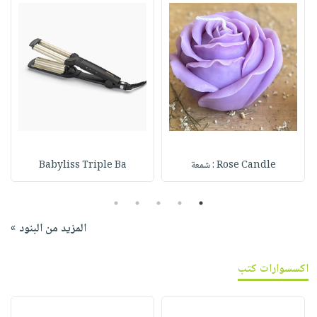
Rose Candle : شمعة
Babyliss Triple Ba
5
4
3
2
1
المزيد من البنود »
اكسسوارات كتب