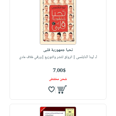
تحيا جمهورية قلبى
لـ لينا النابلسى
| الرواق للنشر والتوزيع |ورقي غلاف عادي
7.00$
شحن مخفض