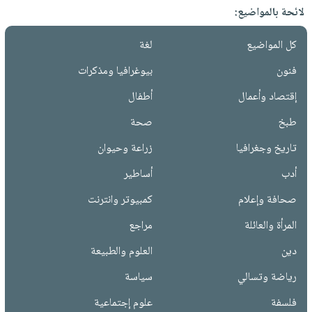
لائحة بالمواضيع:
كل المواضيع
لغة
فنون
بيوغرافيا ومذكرات
إقتصاد وأعمال
أطفال
طبخ
صحة
تاريخ وجغرافيا
زراعة وحيوان
أدب
أساطير
صحافة وإعلام
كمبيوتر وانترنت
المرأة والعائلة
مراجع
دين
العلوم والطبيعة
رياضة وتسالي
سياسة
فلسفة
علوم إجتماعية