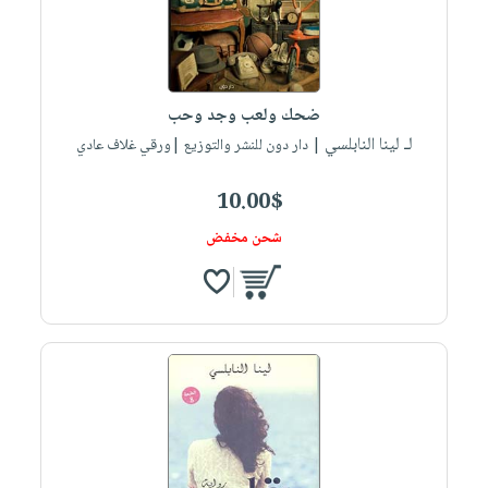
صابون
فيديوهات
عربة
أطفال
أسئلة
التسوق
مناسبات
يتكرر
طرحها
نشرة
ضحك ولعب وجد وحب
الإصدارات
خدمات
لـ لينا النابلسي
| دار دون للنشر والتوزيع |ورقي غلاف عادي
نيل
10.00$
وفرات
انشر
شحن مخفض
كتابك
تواصل
معنا