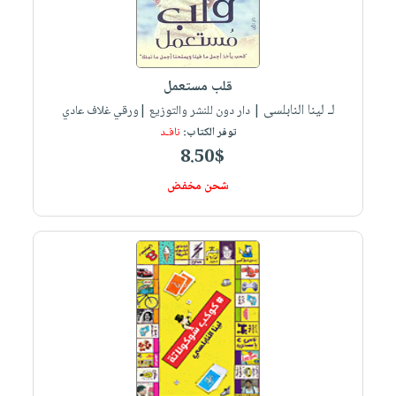
قلب مستعمل
لـ لينا النابلسى
| دار دون للنشر والتوزيع |ورقي غلاف عادي
توفر الكتاب:
نافـد
8.50$
شحن مخفض