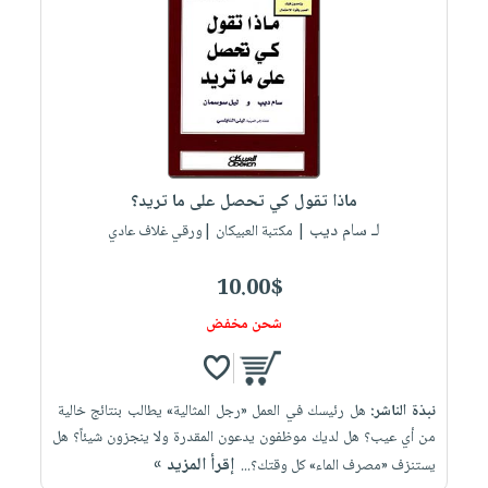
ماذا تقول كي تحصل على ما تريد؟
لـ سام ديب
| مكتبة العبيكان |ورقي غلاف عادي
10.00$
شحن مخفض
نبذة الناشر:
هل‭ ‬رئيسك‭ ‬في‭ ‬العمل‭ ‬‮ «رجل المثالية» يطالب‭ ‬بنتائج‭ ‬خالية‭
إقرأ المزيد »
‬يستنزف «‮‬مصرف ‬الماء» ‬كل‭ ‬وقتك؟...