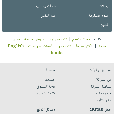
رحلات
عادات وتقاليد
علوم عسكرية
علم النفس
قانون
كتب
|
بحث متقدم
|
كتب صوتية
|
عروض خاصة
|
صدر
حديثاً
|
الأكثر مبيعاً
|
كتب نادرة
|
أبحاث ودراسات
|
English
books
عن نيل وفرات
حسابك
عن الشركة
حسابك
سياسة الشركة
عربة التسوق
فيديوهات
لائحة الأمنيات
انشر كتابك
حمّل iKitab
وسائل الدفع