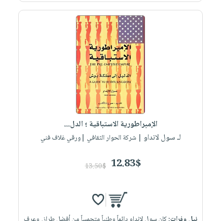
الإمبراطورية الاستباقية ؛ الدل...
لـ سول لانداو
| شركة الحوار الثقافي |ورقي غلاف فني
12.83$
13.50$
نيل وفرات:
كان سول لانداو دائماً وطنياً متحمساً من أفضل طراز. وعرف