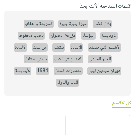
الكلمات المفتاحية الأكثر بحثاً
بلال فضل
جيزة جيزة جيزة
الجريمة والعقاب
الاوديسة
البؤساء
مزرعة الحيوان
نجيب محفوظ
الأشياء التي تنقذنا
الإلياذة
نيتشه
ابن سينا
الالياذة
الخبز الحافي
القانون في الطب
جانتي ستايل
ديوان مجنون ليلى
منشورات الجمل
1984
الأوديسة
الداء والدواء
كل الأقسام