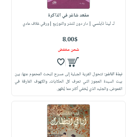
إختياراتنا
تعليمية
أسئلة
إختياراتنا
المواضيع
iKitab
يتكرر
مقعد شاغر في الذاكرة
كتب
بلا
الأكثر
طرحها
لـ لينا نابلسي
أكاديمية
| دار دون للنشر والتوزيع |ورقي غلاف عادي
الصحة
حدود
مبيعاً
تحميل
والعناية
صندوق
أسئلة
إختياراتنا
masmu3
8.00$
الشخصية
القراءة
يتكرر
وسائل
على
جديد
شحن مخفض
English
طرحها
تعليمية
Android
books
الكل
تحميل
صندوق
تحميل
iKitab
أجهزة
القراءة
المطبخ
masmu3
نبذة الناشر:
تتحول القرية الجبلية إلى مسرح للبحث المحموم عنها؛ بين
على
العناية
والسفرة
على
جوائز
بيت السيدة العجوز التي تعرف كل الحكايات، والكهوف الغارقة في
Android
جديد
الشخصية
Apple
الغموض، والجليد الذي يُخفي أكثر مما يُظهر.
تحميل
العناية
الكل
iKitab
وتصفيف
أواني
متجر
على
الشعر
الطهي
الهدايا
Apple
العناية
أدوات
بالجسم
أقسام
الخبز