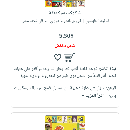
# كوكب شيكولاتة
لـ لينا النابلسي
| الرواق للنشر والتوزيع |ورقي غلاف عادي
5.50$
شحن مخفض
نبذة الناشر:
قواعد اللعبة أكتب كما يحلو لك وحدك, أقفز علي عتبات
الحلم.. أنثر قطعاً من الشجن فوق طبق من المعكرونة, وتناوله بشهية...
الرهن: منزل في غابة ذهبية من سنابل قمح.. جدرانه بسكويت
بالزن...
إقرأ المزيد »