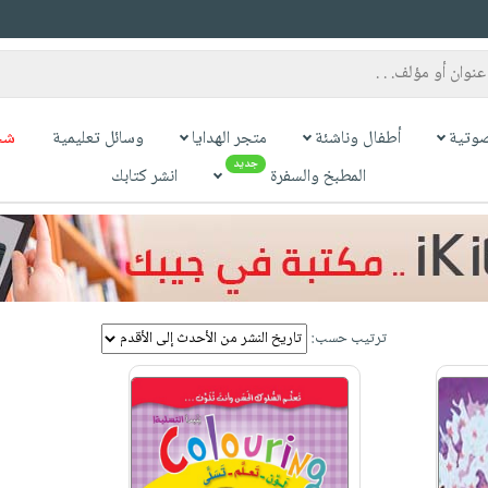
وتية
أطفال وناشئة
متجر الهدايا
وسائل تعليمية
شح
جديد
المطبخ والسفرة
انشر كتابك
ترتيب حسب: