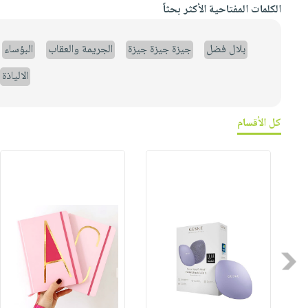
الكلمات المفتاحية الأكثر بحثاً
بلال فضل
جيزة جيزة جيزة
الجريمة والعقاب
البؤساء
الالياذة
كل الأقسام
Previous