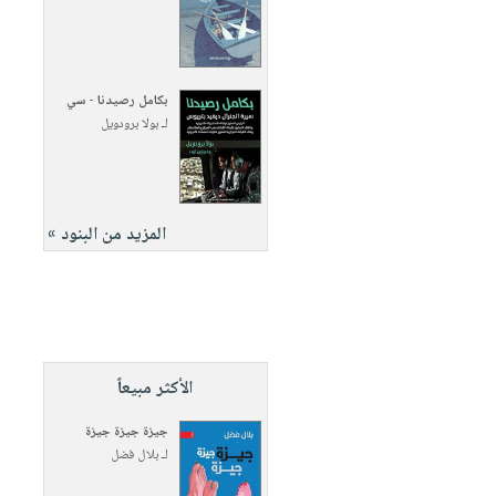
بكامل رصيدنا - سي
لـ
بولا برودويل
المزيد من البنود »
الأكثر مبيعاً
جيزة جيزة جيزة
لـ
بلال فضل