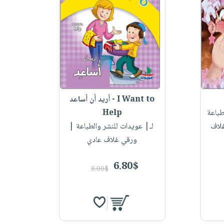
أريد أن أساعد - I Want to
طباعة
Help
غلاف
لـ
| عويدات للنشر والطباعة |
ورقي غلاف عادي
6.80$
8.00$