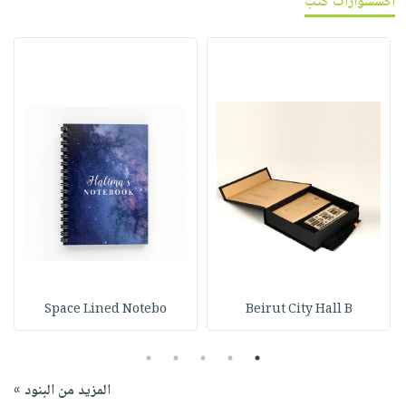
اكسسوارات كتب
Space Lined Notebo
Beirut City Hall B
5
4
3
2
1
المزيد من البنود »