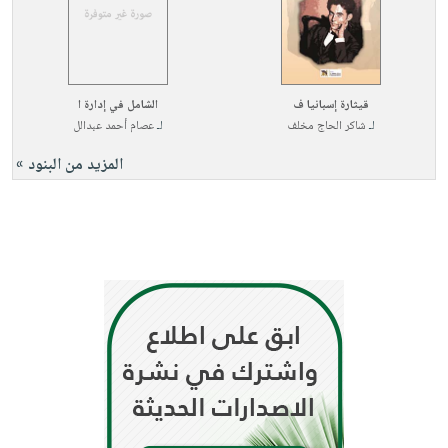
قيثارة إسبانيا ف
الشامل في إدارة ا
لـ
شاكر الحاج مخلف
لـ
عصام أحمد عبدالل
المزيد من البنود »