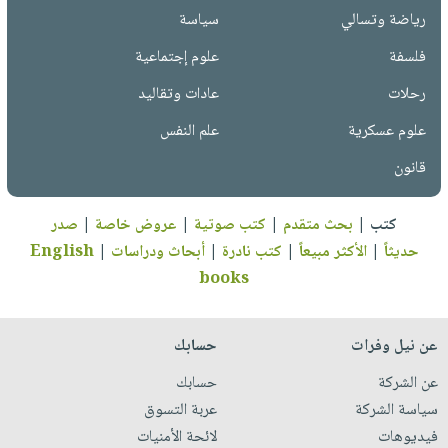
رياضة وتسالي
سياسة
فلسفة
علوم إجتماعية
رحلات
عادات وتقاليد
علوم عسكرية
علم النفس
قانون
كتب
|
بحث متقدم
|
كتب صوتية
|
عروض خاصة
|
صدر
حديثاً
|
الأكثر مبيعاً
|
كتب نادرة
|
أبحاث ودراسات
|
English
books
عن نيل وفرات
حسابك
عن الشركة
حسابك
سياسة الشركة
عربة التسوق
فيديوهات
لائحة الأمنيات