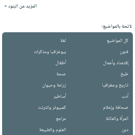
المزيد من البنود »
لائحة بالمواضيع:
كل المواضيع
لغة
فنون
بيوغرافيا ومذكرات
إقتصاد وأعمال
أطفال
طبخ
صحة
تاريخ وجغرافيا
زراعة وحيوان
أدب
أساطير
صحافة وإعلام
كمبيوتر وانترنت
المرأة والعائلة
مراجع
دين
العلوم والطبيعة