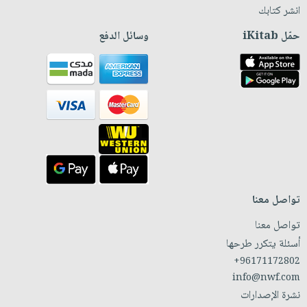
انشر كتابك
حمّل iKitab
وسائل الدفع
تواصل معنا
تواصل معنا
أسئلة يتكرر طرحها
+96171172802
info@nwf.com
نشرة الإصدارات