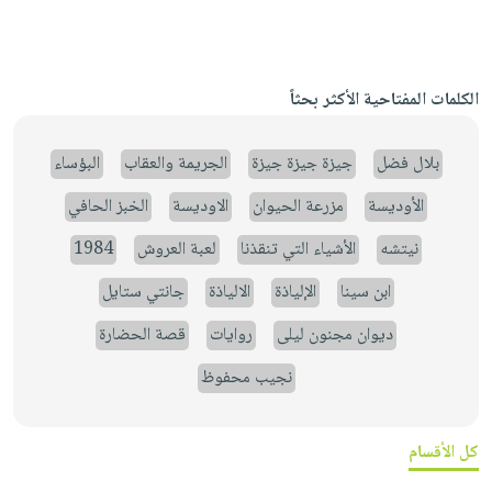
الكلمات المفتاحية الأكثر بحثاً
بلال فضل
جيزة جيزة جيزة
الجريمة والعقاب
البؤساء
الأوديسة
مزرعة الحيوان
الاوديسة
الخبز الحافي
نيتشه
الأشياء التي تنقذنا
لعبة العروش
1984
ابن سينا
الإلياذة
الالياذة
جانتي ستايل
ديوان مجنون ليلى
روايات
قصة الحضارة
نجيب محفوظ
كل الأقسام