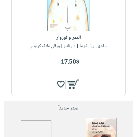
صابون
فيديوهات
عربة
أطفال
أسئلة
التسوق
مناسبات
يتكرر
طرحها
نشرة
القمر والوروار
الإصدارات
خدمات
لـ ندين ر.ل توما
| دار قنبز |ورقي غلاف كرتوني
نيل
وفرات
17.50$
انشر
كتابك
تواصل
معنا
صدر حديثاً