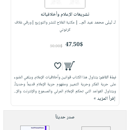
إختياراتنا
تعليمية
أسئلة
إختياراتنا
المواضيع
iKitab
يتكرر
تشريعات الإعلام وأخلاقياته
كتب
بلا
الأكثر
طرحها
لـ ليلى محمد عبد الم...
أكاديمية
| مكتبة الفلاح للنشر والتوزيع |ورقي غلاف
الصحة
حدود
مبيعاً
تحميل
كرتوني
والعناية
صندوق
أسئلة
وسائل
masmu3
الشخصية
القراءة
يتكرر
تعليمية
47.50$
على
جديد
50.00$
English
طرحها
صندوق
Android
books
الكل
تحميل
القراءة
تحميل
iKitab
أجهزة
جوائز
المطبخ
masmu3
على
العناية
والسفرة
على
نبذة الناشر:
يتناول هذا الكتاب قوانين وأخلاقيات الإعلام، ويلقي الضوء
Android
جديد
الشخصية
Apple
على حرية الفكر وحرية التعبير ومفهوم حرية الإعلام قديماً وحديثاً،
تحميل
العناية
ويتناول القواعد التي تحكم الإعلام المرئي والمسموع والإنترنت والإ...
الكل
إقرأ المزيد »
iKitab
وتصفيف
أواني
متجر
على
الشعر
الطهي
الهدايا
Apple
العناية
صدر حديثاً
أدوات
بالجسم
أقسام
الخبز