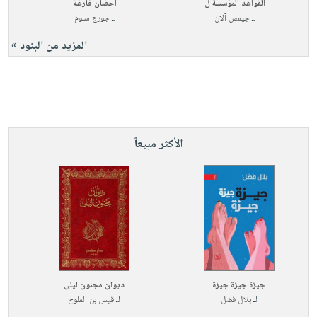
القواعد المؤسسة ل
أحضان فارغة
لـ
جيمس آلان
لـ
جورج سلوم
المزيد من البنود »
الأكثر مبيعاً
جيزة جيزة جيزة
ديوان مجنون ليلى
لـ
بلال فضل
لـ
قيس بن الملوح