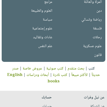
المرأة والعائلة
مراجع
دين
العلوم والطبيعة
رياضة وتسالي
سياسة
فلسفة
علوم إجتماعية
رحلات
عادات وتقاليد
علوم عسكرية
علم النفس
قانون
كتب
|
بحث متقدم
|
كتب صوتية
|
عروض خاصة
|
صدر
حديثاً
|
الأكثر مبيعاً
|
كتب نادرة
|
أبحاث ودراسات
|
English
books
عن نيل وفرات
حسابك
عن الشركة
حسابك