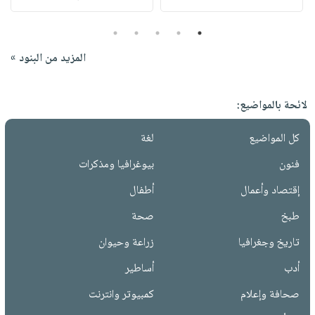
5
4
3
2
1
المزيد من البنود »
لائحة بالمواضيع:
كل المواضيع
لغة
فنون
بيوغرافيا ومذكرات
إقتصاد وأعمال
أطفال
طبخ
صحة
تاريخ وجغرافيا
زراعة وحيوان
أدب
أساطير
صحافة وإعلام
كمبيوتر وانترنت