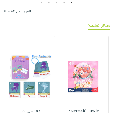
5
4
3
2
1
المزيد من البنود »
وسائل تعليمية
Mermaid Puzzle : أ
بطاقات حيوانات الب