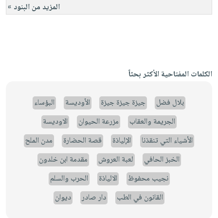
المزيد من البنود »
الكلمات المفتاحية الأكثر بحثاً
بلال فضل
جيزة جيزة جيزة
الأوديسة
البؤساء
الجريمة والعقاب
مزرعة الحيوان
الاوديسة
الأشياء التي تنقذنا
الإلياذة
قصة الحضارة
مدن الملح
الخبز الحافي
لعبة العروش
مقدمة ابن خلدون
نجيب محفوظ
الالياذة
الحرب والسلم
القانون في الطب
دار صادر
ديوان