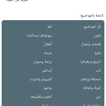
لائحة بالمواضيع:
كل المواضيع
لغة
فنون
بيوغرافيا ومذكرات
إقتصاد وأعمال
أطفال
طبخ
صحة
تاريخ وجغرافيا
زراعة وحيوان
أدب
أساطير
صحافة وإعلام
كمبيوتر وانترنت
المرأة والعائلة
مراجع
دين
العلوم والطبيعة
رياضة وتسالي
سياسة