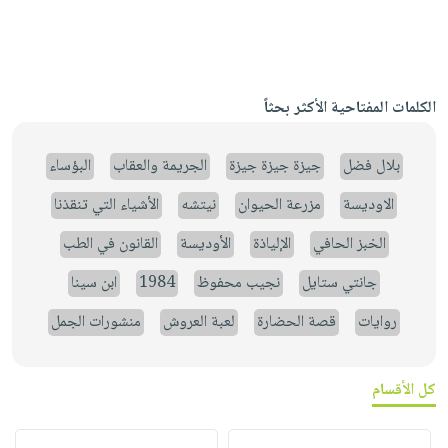
الكلمات المفتاحية الأكثر بحثاً
بلال فضل
جيزة جيزة جيزة
الجريمة والعقاب
البؤساء
الاوديسة
مزرعة الحيوان
نيتشه
الأشياء التي تنقذنا
الخبز الحافي
الإلياذة
الأوديسة
القانون في الطب
جانتي ستايل
نجيب محفوظ
1984
ابن سينا
روايات
قصة الحضارة
لعبة العروش
منشورات الجمل
كل الأقسام