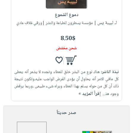
إختياراتنا
تعليمية
أسئلة
إختياراتنا
المواضيع
iKitab
يتكرر
دموع الشموع
كتب
بلا
الأكثر
طرحها
لـ لبيبة يس
أكاديمية
| مؤسسة يسطرون للطباعة والنشر |ورقي غلاف عادي
الصحة
حدود
مبيعاً
تحميل
والعناية
صندوق
أسئلة
إختياراتنا
masmu3
8.50$
الشخصية
القراءة
يتكرر
وسائل
على
جديد
شحن مخفض
English
طرحها
تعليمية
Android
books
الكل
تحميل
صندوق
تحميل
iKitab
أجهزة
القراءة
المطبخ
masmu3
نبذة الناشر:
هناك نوع من البشر خلق للعطاء وتجده لا يشعر أنه يعطى
على
العناية
والسفرة
على
جوائز
كل مافي الامر أنه يحاول أن يؤدى الفرض الواجب عليه،وتكون نتيجة
Android
جديد
الشخصية
Apple
ذلك أن كل من حوله يسلم بهذا العطاء ويراه شىء طبيعى ،وربما يرفض
تحميل
العناية
إقرأ المزيد »
وجود هذ...
الكل
iKitab
وتصفيف
أواني
متجر
على
الشعر
صدر حديثاً
الطهي
الهدايا
Apple
العناية
أدوات
بالجسم
أقسام
الخبز