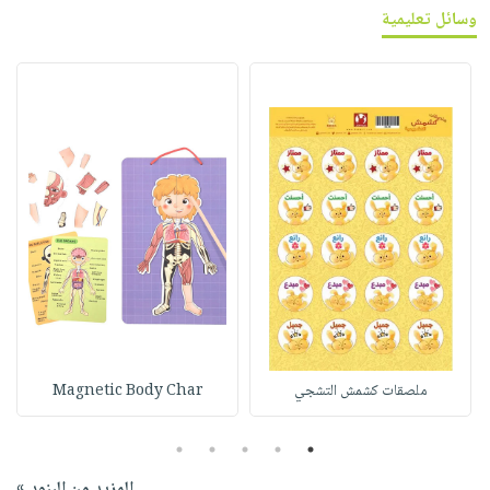
وسائل تعليمية
ملصقات كشمش التشجي
Magnetic Body Char
5
4
3
2
1
المزيد من البنود »