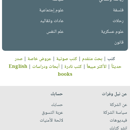
فلسفة
علوم إجتماعية
رحلات
عادات وتقاليد
علوم عسكرية
علم النفس
قانون
كتب
|
بحث متقدم
|
كتب صوتية
|
عروض خاصة
|
صدر
حديثاً
|
الأكثر مبيعاً
|
كتب نادرة
|
أبحاث ودراسات
|
English
books
عن نيل وفرات
حسابك
عن الشركة
حسابك
سياسة الشركة
عربة التسوق
فيديوهات
لائحة الأمنيات
انشر كتابك