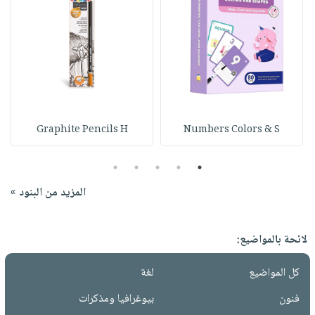
Graphite Pencils H
Numbers Colors & S
5
4
3
2
1
المزيد من البنود »
لائحة بالمواضيع:
كل المواضيع
لغة
فنون
بيوغرافيا ومذكرات