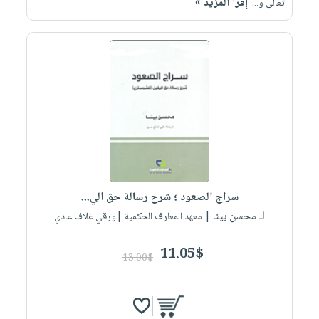
إقرأ المزيد »
تعالى و...
سراج الصعود ؛ شرح رسالة حق الي...
لـ محسن بينا
| معهد المعارف الحكمية |ورقي غلاف عادي
11.05$
13.00$