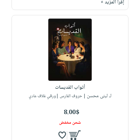
إقرأ المزيد »
صابون
فيديوهات
عربة
أطفال
أسئلة
التسوق
مناسبات
يتكرر
طرحها
نشرة
الإصدارات
خدمات
نيل
وفرات
انشر
كتابك
تواصل
أثواب القديسات
معنا
لـ لبنى محسن
| حروف الفارس |ورقي غلاف عادي
8.00$
شحن مخفض