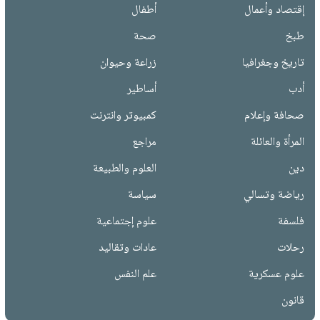
إقتصاد وأعمال
أطفال
طبخ
صحة
تاريخ وجغرافيا
زراعة وحيوان
أدب
أساطير
صحافة وإعلام
كمبيوتر وانترنت
المرأة والعائلة
مراجع
دين
العلوم والطبيعة
رياضة وتسالي
سياسة
فلسفة
علوم إجتماعية
رحلات
عادات وتقاليد
علوم عسكرية
علم النفس
قانون