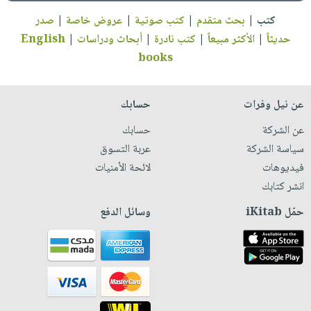
كتب
|
بحث متقدم
|
كتب صوتية
|
عروض خاصة
|
صدر
حديثاً
|
الأكثر مبيعاً
|
كتب نادرة
|
أبحاث ودراسات
|
English
books
عن نيل وفرات
حسابك
عن الشركة
حسابك
سياسة الشركة
عربة التسوق
فيديوهات
لائحة الأمنيات
انشر كتابك
حمّل iKitab
وسائل الدفع