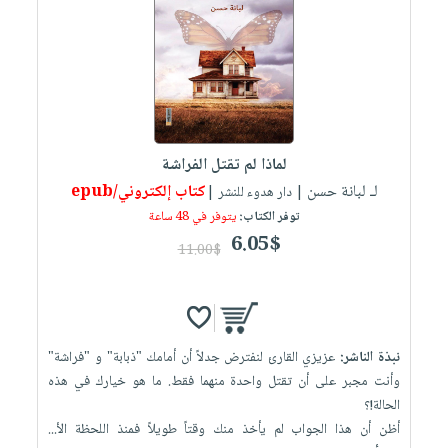
العناية
الأكثر
شحن
أدوات
بالأسنان
مبيعاً
مجاني
المائدة
الحمية
العودة
بنود
الأوعية
والتغذية
للمدارس
مختارة
والتخزين
اشتراكات
اكسسوارات
أدوات
كتب
كل
بحث
لماذا لم تقتل الفراشة
المطبخ
الاشتراكات
اكسسوارات
متقدم
لـ لبانة حسن
كتاب إلكتروني/epub
| دار هدوء للنشر |
منزلية
صندوق
توفر الكتاب:
يتوفر في 48 ساعة
القراءة
6.05$
اكسسوارات
11.00$
iKitab
ملابس
نيل
بلا
مطرزات
وفرات
حدود
حقائب
عن
حسابك
نبذة الناشر:
عزيزي القارئ لنفترض جدلاً أن أمامك "ذبابة" و "فراشة"
حلي
الشركة
وأنت مجبر على أن تقتل واحدة منهما فقط. ما هو خيارك في هذه
عناية
لائحة
سياسة
الحالة!؟
بالذات
الأمنيات
أظن أن هذا الجواب لم يأخذ منك وقتاً طويلاً فمنذ اللحظة الأ...
الشركة