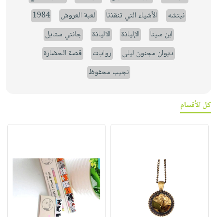
نيتشه
الأشياء التي تنقذنا
لعبة العروش
1984
ابن سينا
الإلياذة
الالياذة
جانتي ستايل
ديوان مجنون ليلى
روايات
قصة الحضارة
نجيب محفوظ
كل الأقسام