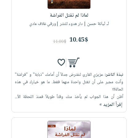
إختياراتنا
تعليمية
أسئلة
إختياراتنا
المواضيع
iKitab
يتكرر
لماذا لم تقتل الفراشة
كتب
بلا
الأكثر
طرحها
لـ لبانة حسن
أكاديمية
| دار هدوء للنشر |ورقي غلاف عادي
الصحة
حدود
مبيعاً
تحميل
والعناية
صندوق
أسئلة
إختياراتنا
masmu3
10.45$
الشخصية
القراءة
11.00$
يتكرر
وسائل
على
جديد
English
طرحها
تعليمية
Android
books
الكل
تحميل
صندوق
تحميل
iKitab
أجهزة
القراءة
المطبخ
masmu3
نبذة الناشر:
عزيزي القارئ لنفترض جدلاً أن أمامك "ذبابة" و "فراشة"
على
العناية
والسفرة
على
جوائز
وأنت مجبر على أن تقتل واحدة منهما فقط. ما هو خيارك في هذه
Android
جديد
الشخصية
Apple
الحالة!؟
تحميل
العناية
أظن أن هذا الجواب لم يأخذ منك وقتاً طويلاً فمنذ اللحظة الأ...
الكل
إقرأ المزيد »
iKitab
وتصفيف
أواني
متجر
على
الشعر
الطهي
الهدايا
Apple
العناية
أدوات
بالجسم
أقسام
الخبز